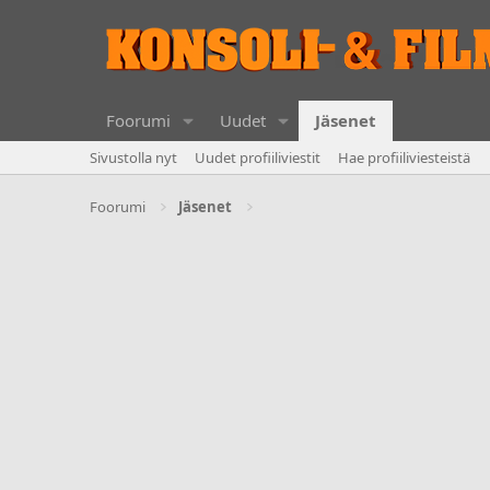
Foorumi
Uudet
Jäsenet
Sivustolla nyt
Uudet profiiliviestit
Hae profiiliviesteistä
Foorumi
Jäsenet