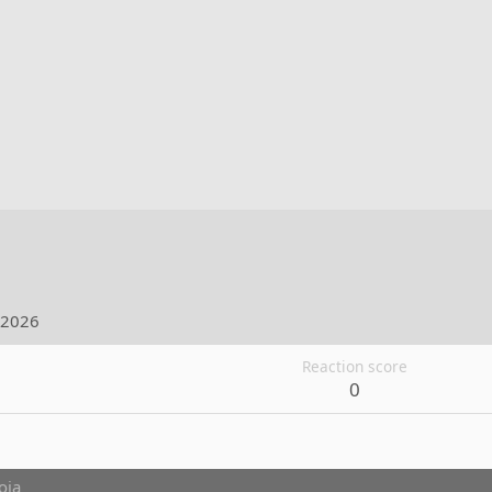
.2026
Reaction score
0
oja