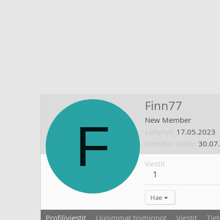
Finn77
F
New Member
Liittynyt
17.05.2023
Viimeksi nähty
30.07
Viestit
1
Hae
Profiliviestit
Uusimmat toiminnot
Viestit
Tiet