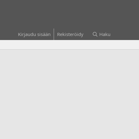
Kirjaudu sisään
Rekisteröidy
Haku