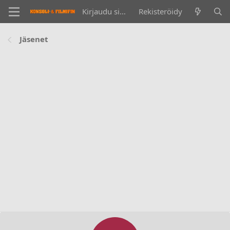
Kirjaudu sisään
Rekisteröidy
Jäsenet