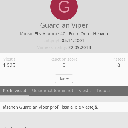
G
Guardian Viper
KonsoliFIN Alumni
·
40
·
From
Outer Heaven
Liittynyt
05.11.2001
Viimeksi nähty
22.09.2013
Viestit
Reaction score
Pisteet
1 925
0
0
Hae
Profiliviestit
Uusimmat toiminnot
Viestit
Tietoja
Jäsenen Guardian Viper profiilissa ei ole viestejä.