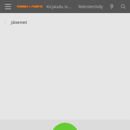
Kirjaudu sisään
Rekisteröidy
Jäsenet