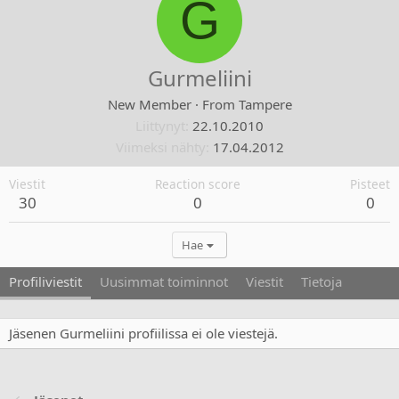
G
Gurmeliini
New Member
·
From
Tampere
Liittynyt
22.10.2010
Viimeksi nähty
17.04.2012
Viestit
Reaction score
Pisteet
30
0
0
Hae
Profiliviestit
Uusimmat toiminnot
Viestit
Tietoja
Jäsenen Gurmeliini profiilissa ei ole viestejä.