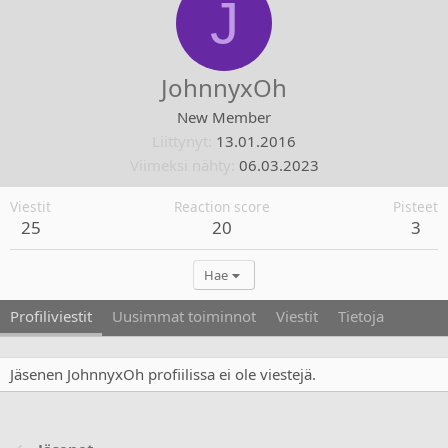
J
JohnnyxOh
New Member
Liittynyt
13.01.2016
Viimeksi nähty
06.03.2023
Viestit
Reaction score
Pisteet
25
20
3
Hae
Profiliviestit
Uusimmat toiminnot
Viestit
Tietoja
Jäsenen JohnnyxOh profiilissa ei ole viestejä.