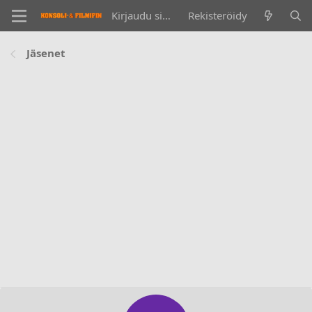
Kirjaudu sisään
Rekisteröidy
Jäsenet