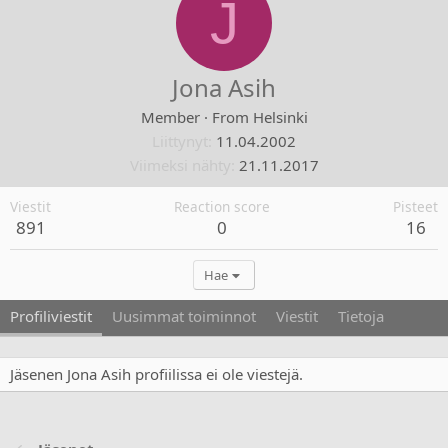
J
Jona Asih
Member
·
From
Helsinki
Liittynyt
11.04.2002
Viimeksi nähty
21.11.2017
Viestit
Reaction score
Pisteet
891
0
16
Hae
Profiliviestit
Uusimmat toiminnot
Viestit
Tietoja
Jäsenen Jona Asih profiilissa ei ole viestejä.