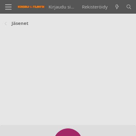
Kirjaudu sisään
Rekisteröidy
Jäsenet