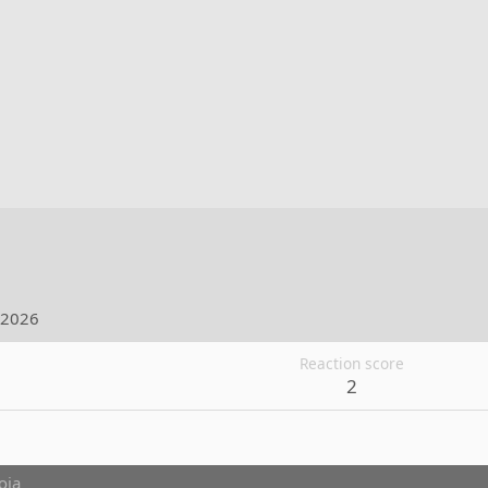
.2026
Reaction score
2
oja