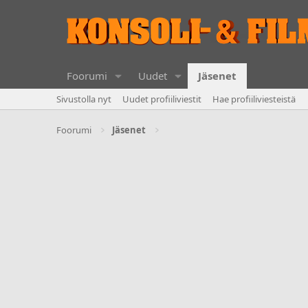
Foorumi
Uudet
Jäsenet
Sivustolla nyt
Uudet profiiliviestit
Hae profiiliviesteistä
Foorumi
Jäsenet