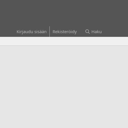
Kirjaudu sisään
Rekisteröidy
Haku