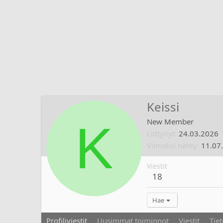
Keissi
K
New Member
Liittynyt
24.03.2026
Viimeksi nähty
11.07
Viestit
18
Hae
Profiliviestit
Uusimmat toiminnot
Viestit
Tiet