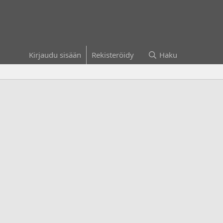
Kirjaudu sisään
Rekisteröidy
Haku