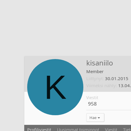
kisaniilo
K
Member
Liittynyt
30.01.2015
Viimeksi nähty
13.04
Viestit
958
Hae
Profiliviestit
Uusimmat toiminnot
Viestit
Tiet