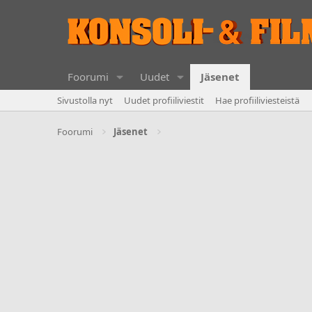
Foorumi
Uudet
Jäsenet
Sivustolla nyt
Uudet profiiliviestit
Hae profiiliviesteistä
Foorumi
Jäsenet