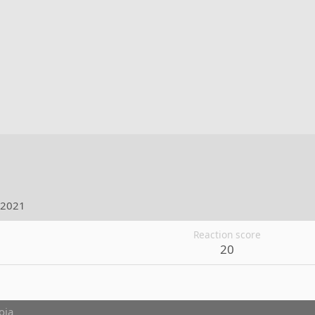
.2021
Reaction score
20
oja