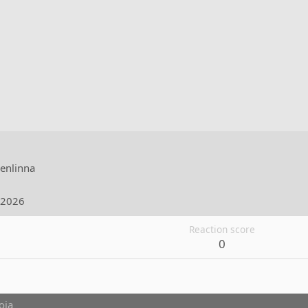
enlinna
.2026
Reaction score
0
oja