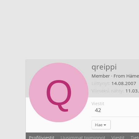
qreippi
Q
Member
·
From
Häme
Liittynyt
14.08.2007
Viimeksi nähty
11.03
Viestit
42
Hae
Profiliviestit
Uusimmat toiminnot
Viestit
Tiet