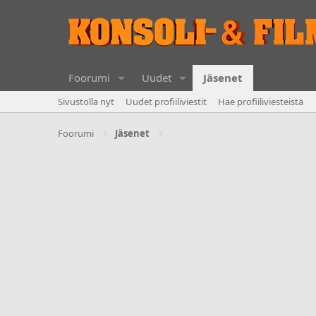
Foorumi
Uudet
Jäsenet
Sivustolla nyt
Uudet profiiliviestit
Hae profiiliviesteistä
Foorumi
Jäsenet