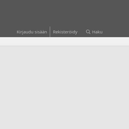
Kirjaudu sisään
Rekisteröidy
Haku