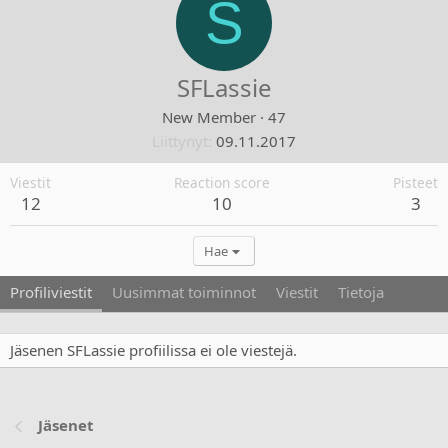
S
SFLassie
New Member
·
47
Liittynyt
09.11.2017
Viestit
Reaction score
Pisteet
12
10
3
Hae
Profiliviestit
Uusimmat toiminnot
Viestit
Tietoja
Jäsenen SFLassie profiilissa ei ole viestejä.
Jäsenet