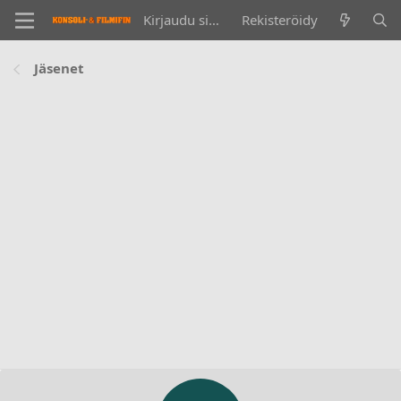
Kirjaudu sisään
Rekisteröidy
Jäsenet