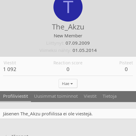
T
The_Akzu
New Member
Liittynyt
07.09.2009
Viimeksi nähty
01.05.2014
Viestit
Reaction score
Pisteet
1 092
0
0
Hae
Profiliviestit
Uusimmat toiminnot
Viestit
Tietoja
Jäsenen The_Akzu profiilissa ei ole viestejä.