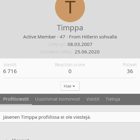
T
Timppa
Active Member
·
47
·
From
Hitlerin sohvalla
Liittynyt
08.03.2007
Viimeksi nähty
25.06.2020
Viestit
Reaction score
Pisteet
6 716
0
36
Hae
Profiliviestit
Uusimmat toiminnot
Viestit
Tietoja
Jäsenen Timppa profiilissa ei ole viestejä.