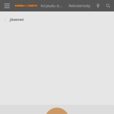
Kirjaudu sisään
Rekisteröidy
Jäsenet