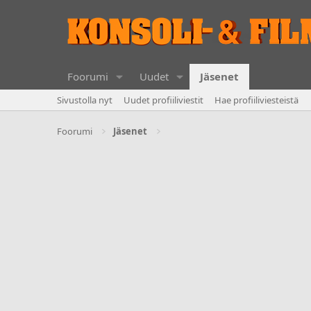
Foorumi
Uudet
Jäsenet
Sivustolla nyt
Uudet profiiliviestit
Hae profiiliviesteistä
Foorumi
Jäsenet