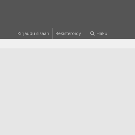
Kirjaudu sisään
Rekisteröidy
Haku