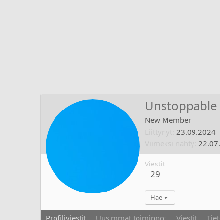
Unstoppable
New Member
Liittynyt
23.09.2024
Viimeksi nähty
22.07
Viestit
29
Hae
Profiliviestit
Uusimmat toiminnot
Viestit
Tiet