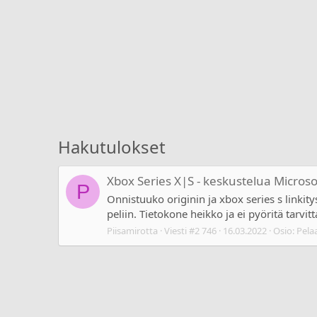
Hakutulokset
Xbox Series X|S - keskustelua Micros
P
Onnistuuko originin ja xbox series s linkit
peliin. Tietokone heikko ja ei pyöritä tarvitta
Piisamirotta
Viesti #2 746
16.03.2022
Osio:
Pela