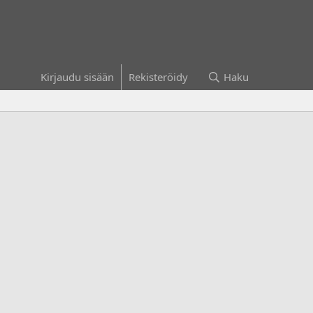
Kirjaudu sisään
Rekisteröidy
Haku