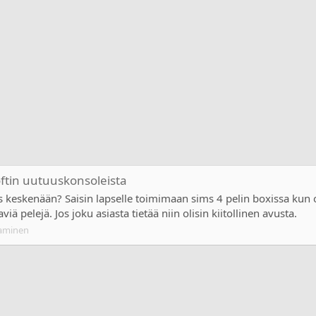
oftin uutuuskonsoleista
ys keskenään? Saisin lapselle toimimaan sims 4 pelin boxissa kun o
viä pelejä. Jos joku asiasta tietää niin olisin kiitollinen avusta.
aminen