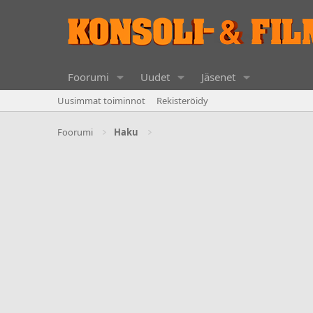
Foorumi
Uudet
Jäsenet
Uusimmat toiminnot
Rekisteröidy
Foorumi
Haku