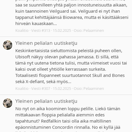
saa se suunnilleen yhtä paljon innostuneisuutta aikaan,
kuin taannoinen Veilguard sai. Veilguard ei nyt ihan
tappanut kehittäjäänsä Biowarea, mutta ei käsittääkseni
hirveän kauaskaan...
Koalitio
Viesti #313
15.02.2025
Osio:
Pelaaminen
Yleinen pelialan uutisketju
Keskinkertaisista sieluttomista peleistä puheen ollen,
Ubisoft näkyy olevan pahassa jamassa. Ei sillä, että
tämä nyt uutena tietona tulisi, mutta viimeiset vuosi tai
kaksi ovat olleet yhtiölle kerrassaan surkeita.
Totaalisesti flopanneet suurtuotannot Skull and Bones
sekä X-defiant, sekä myös...
Koalitio
Viesti #307
15.02.2025
Osio:
Pelaaminen
Yleinen pelialan uutisketju
No nyt on aika koominen loppu pelille. Liekö tämän
mittakaavan floppia pelialalla aiemmin edes
tapahtunut? Redfallkin taisi olla aika maltillinen
epäonnistuminen Concordin rinnalla. No ei kyllä jää