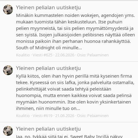
Yleinen pelialan uutisketju
Minäkin kummastelen noiden wokejen, agendojen yms.
mukaan tuomista tähän keskusteluun. Itse puhuin
pelien myynneistä, tai siis pelien myymättömyydestä ja
sen syistä. Isojen julkaisijoiden pelibisnes näyttää olleen
monissa paikoin ihan perhanan huonoa rahankäyttöä.
South of Midnight oli minulle...
Koalitio
Viesti #625
22.06.2026
Osio:
Pelaaminen
Yleinen pelialan uutisketju
Kyllä kiitos, olen ihan hyvin perillä mitä kyseinen firma
tekee. Kyseessä on siis lafka, jonka palveluita ostamalla,
pelinkehittäjät voivat saada tehtyä peleistään
huonompia, mutta ennen kaikkea voivat saada pelinsä
myymään huonommin. Itse olen kovin yksinkertainen
ihminen, niin minulle tuo on...
Koalitio
Viesti #619
21.06.2026
Osio:
Pelaaminen
Yleinen pelialan uutisketju
Jaa, no, tykkää siitä tai ei, Sweet Baby Incillä näkyy