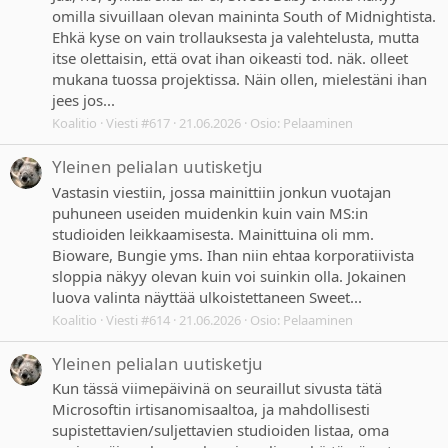
omilla sivuillaan olevan maininta South of Midnightista.
Ehkä kyse on vain trollauksesta ja valehtelusta, mutta
itse olettaisin, että ovat ihan oikeasti tod. näk. olleet
mukana tuossa projektissa. Näin ollen, mielestäni ihan
jees jos...
Koalitio
Viesti #617
21.06.2026
Osio:
Pelaaminen
Yleinen pelialan uutisketju
Vastasin viestiin, jossa mainittiin jonkun vuotajan
puhuneen useiden muidenkin kuin vain MS:in
studioiden leikkaamisesta. Mainittuina oli mm.
Bioware, Bungie yms. Ihan niin ehtaa korporatiivista
sloppia näkyy olevan kuin voi suinkin olla. Jokainen
luova valinta näyttää ulkoistettaneen Sweet...
Koalitio
Viesti #614
21.06.2026
Osio:
Pelaaminen
Yleinen pelialan uutisketju
Kun tässä viimepäivinä on seuraillut sivusta tätä
Microsoftin irtisanomisaaltoa, ja mahdollisesti
supistettavien/suljettavien studioiden listaa, oma