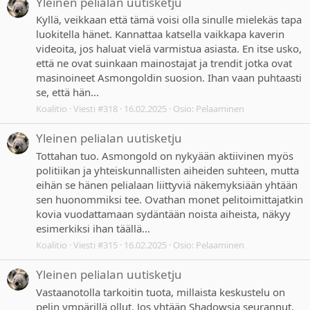
Yleinen pelialan uutisketju
Kyllä, veikkaan että tämä voisi olla sinulle mielekäs tapa
luokitella hänet. Kannattaa katsella vaikkapa kaverin
videoita, jos haluat vielä varmistua asiasta. En itse usko,
että ne ovat suinkaan mainostajat ja trendit jotka ovat
masinoineet Asmongoldin suosion. Ihan vaan puhtaasti
se, että hän...
Koalitio
Viesti #318
16.02.2025
Osio:
Pelaaminen
Yleinen pelialan uutisketju
Tottahan tuo. Asmongold on nykyään aktiivinen myös
politiikan ja yhteiskunnallisten aiheiden suhteen, mutta
eihän se hänen pelialaan liittyviä näkemyksiään yhtään
sen huonommiksi tee. Ovathan monet pelitoimittajatkin
kovia vuodattamaan sydäntään noista aiheista, näkyy
esimerkiksi ihan täällä...
Koalitio
Viesti #315
16.02.2025
Osio:
Pelaaminen
Yleinen pelialan uutisketju
Vastaanotolla tarkoitin tuota, millaista keskustelu on
pelin ympärillä ollut. Jos yhtään Shadowsia seurannut,