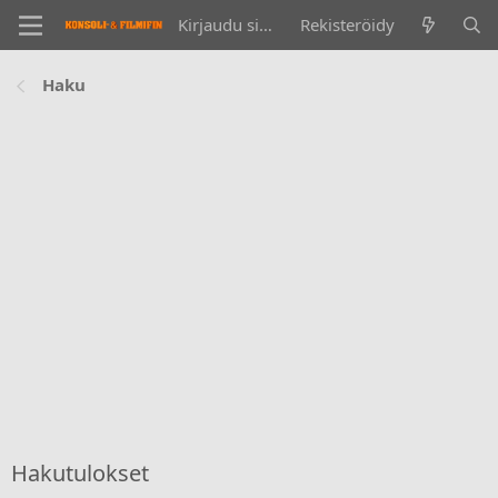
Kirjaudu sisään
Rekisteröidy
Haku
Hakutulokset