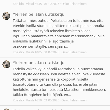
Koalitio
Viesti #445
01.10.2025
Osio:
Pelaaminen
Yleinen pelialan uutisketju
Tottahan mies puhuu. Pelialasta on tullut niin iso, että
etenkin isoilla studioilla, niitten oikeasti pelin kannalta
merkityksellistä työtä tekevien ihmisten sijaan,
lopullinen päätäntävalta annetaan markkinahenkilöille,
erilaisille lautakunnille, sijoittajille ja
osakkeenomistajille, sen sijaan...
Koalitio
Viesti #405
31.07.2025
Osio:
Pelaaminen
Yleinen pelialan uutisketju
Todella vaikea kyllä nähdä Marathonilla huomattavaa
menestystä edessään. Peli näyttää aivan joka kulmasta
katsottuna niin geneeriseltä korporatiiviselta
tusinatuotannolta kuin olla ja osaa. Jos ei ole jotain
henkilökohtaista tunnesidettä Marathon nimikkeeseen,
taikka Bungiehen kehittäjänä, en...
Koalitio
Viesti #350
21.05.2025
Osio:
Pelaaminen