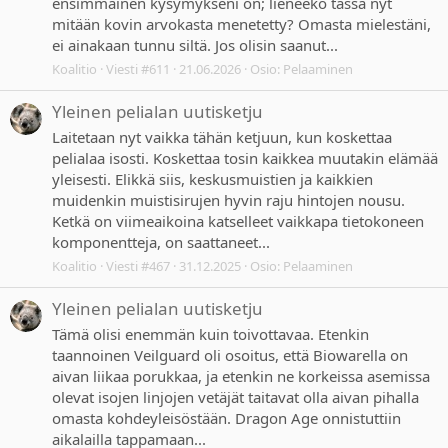
ensimmäinen kysymykseni on; lieneekö tässä nyt
mitään kovin arvokasta menetetty? Omasta mielestäni,
ei ainakaan tunnu siltä. Jos olisin saanut...
Koalitio
Viesti #611
21.06.2026
Osio:
Pelaaminen
Yleinen pelialan uutisketju
Laitetaan nyt vaikka tähän ketjuun, kun koskettaa
pelialaa isosti. Koskettaa tosin kaikkea muutakin elämää
yleisesti. Elikkä siis, keskusmuistien ja kaikkien
muidenkin muistisirujen hyvin raju hintojen nousu.
Ketkä on viimeaikoina katselleet vaikkapa tietokoneen
komponentteja, on saattaneet...
Koalitio
Viesti #467
31.12.2025
Osio:
Pelaaminen
Yleinen pelialan uutisketju
Tämä olisi enemmän kuin toivottavaa. Etenkin
taannoinen Veilguard oli osoitus, että Biowarella on
aivan liikaa porukkaa, ja etenkin ne korkeissa asemissa
olevat isojen linjojen vetäjät taitavat olla aivan pihalla
omasta kohdeyleisöstään. Dragon Age onnistuttiin
aikalailla tappamaan...