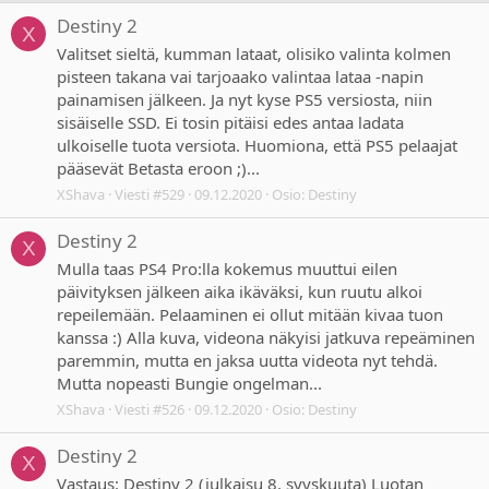
Destiny 2
X
Valitset sieltä, kumman lataat, olisiko valinta kolmen
pisteen takana vai tarjoaako valintaa lataa -napin
painamisen jälkeen. Ja nyt kyse PS5 versiosta, niin
sisäiselle SSD. Ei tosin pitäisi edes antaa ladata
ulkoiselle tuota versiota. Huomiona, että PS5 pelaajat
pääsevät Betasta eroon ;)...
XShava
Viesti #529
09.12.2020
Osio:
Destiny
Destiny 2
X
Mulla taas PS4 Pro:lla kokemus muuttui eilen
päivityksen jälkeen aika ikäväksi, kun ruutu alkoi
repeilemään. Pelaaminen ei ollut mitään kivaa tuon
kanssa :) Alla kuva, videona näkyisi jatkuva repeäminen
paremmin, mutta en jaksa uutta videota nyt tehdä.
Mutta nopeasti Bungie ongelman...
XShava
Viesti #526
09.12.2020
Osio:
Destiny
Destiny 2
X
Vastaus: Destiny 2 (julkaisu 8. syyskuuta) Luotan