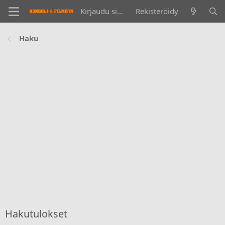
Kirjaudu sisään
Rekisteröidy
Haku
Hakutulokset