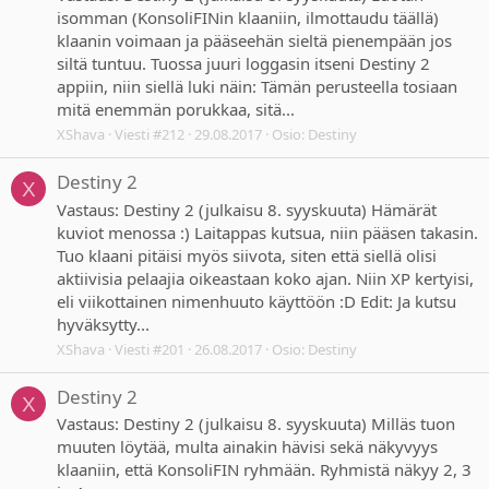
isomman (KonsoliFINin klaaniin, ilmottaudu täällä)
klaanin voimaan ja pääseehän sieltä pienempään jos
siltä tuntuu. Tuossa juuri loggasin itseni Destiny 2
appiin, niin siellä luki näin: Tämän perusteella tosiaan
mitä enemmän porukkaa, sitä...
XShava
Viesti #212
29.08.2017
Osio:
Destiny
Destiny 2
X
Vastaus: Destiny 2 (julkaisu 8. syyskuuta) Hämärät
kuviot menossa :) Laitappas kutsua, niin pääsen takasin.
Tuo klaani pitäisi myös siivota, siten että siellä olisi
aktiivisia pelaajia oikeastaan koko ajan. Niin XP kertyisi,
eli viikottainen nimenhuuto käyttöön :D Edit: Ja kutsu
hyväksytty...
XShava
Viesti #201
26.08.2017
Osio:
Destiny
Destiny 2
X
Vastaus: Destiny 2 (julkaisu 8. syyskuuta) Milläs tuon
muuten löytää, multa ainakin hävisi sekä näkyvyys
klaaniin, että KonsoliFIN ryhmään. Ryhmistä näkyy 2, 3