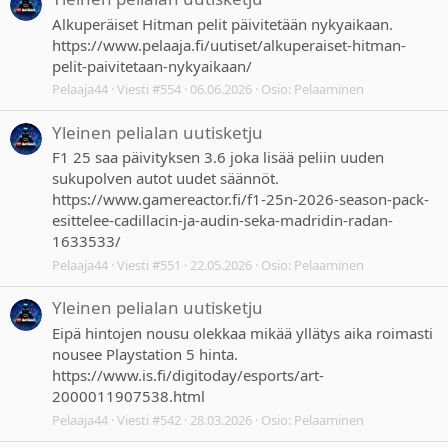
Alkuperäiset Hitman pelit päivitetään nykyaikaan.
https://www.pelaaja.fi/uutiset/alkuperaiset-hitman-
pelit-paivitetaan-nykyaikaan/
Pelaaja44
Viesti #554
06.06.2026
Osio:
Pelaaminen
Yleinen pelialan uutisketju
F1 25 saa päivityksen 3.6 joka lisää peliin uuden
sukupolven autot uudet säännöt.
https://www.gamereactor.fi/f1-25n-2026-season-pack-
esittelee-cadillacin-ja-audin-seka-madridin-radan-
1633533/
Pelaaja44
Viesti #551
22.05.2026
Osio:
Pelaaminen
Yleinen pelialan uutisketju
Eipä hintojen nousu olekkaa mikää yllätys aika roimasti
nousee Playstation 5 hinta.
https://www.is.fi/digitoday/esports/art-
2000011907538.html
Pelaaja44
Viesti #542
28.03.2026
Osio:
Pelaaminen