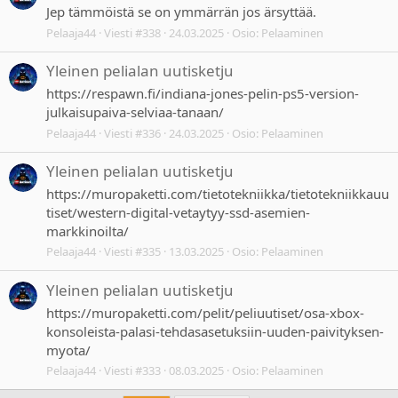
Jep tämmöistä se on ymmärrän jos ärsyttää.
Pelaaja44
Viesti #338
24.03.2025
Osio:
Pelaaminen
Yleinen pelialan uutisketju
https://respawn.fi/indiana-jones-pelin-ps5-version-
julkaisupaiva-selviaa-tanaan/
Pelaaja44
Viesti #336
24.03.2025
Osio:
Pelaaminen
Yleinen pelialan uutisketju
https://muropaketti.com/tietotekniikka/tietotekniikkauu
tiset/western-digital-vetaytyy-ssd-asemien-
markkinoilta/
Pelaaja44
Viesti #335
13.03.2025
Osio:
Pelaaminen
Yleinen pelialan uutisketju
https://muropaketti.com/pelit/peliuutiset/osa-xbox-
konsoleista-palasi-tehdasasetuksiin-uuden-paivityksen-
myota/
Pelaaja44
Viesti #333
08.03.2025
Osio:
Pelaaminen