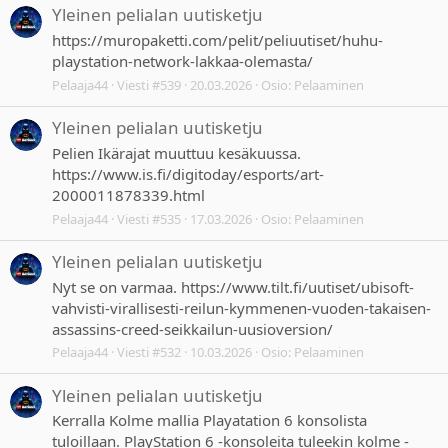
Yleinen pelialan uutisketju
https://muropaketti.com/pelit/peliuutiset/huhu-
playstation-network-lakkaa-olemasta/
Pelaaja44
Viesti #539
20.03.2026
Osio:
Pelaaminen
Yleinen pelialan uutisketju
Pelien Ikärajat muuttuu kesäkuussa.
https://www.is.fi/digitoday/esports/art-
2000011878339.html
Pelaaja44
Viesti #535
17.03.2026
Osio:
Pelaaminen
Yleinen pelialan uutisketju
Nyt se on varmaa. https://www.tilt.fi/uutiset/ubisoft-
vahvisti-virallisesti-reilun-kymmenen-vuoden-takaisen-
assassins-creed-seikkailun-uusioversion/
Pelaaja44
Viesti #532
10.03.2026
Osio:
Pelaaminen
Yleinen pelialan uutisketju
Kerralla Kolme mallia Playatation 6 konsolista
tuloillaan. PlayStation 6 -konsoleita tuleekin kolme -