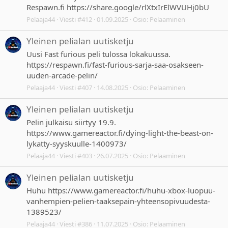
Respawn.fi https://share.google/rlXtxIrElWVUHj0bU
Pelaaja44
Viesti #412
01.09.2025
Osio:
Pelaaminen
Yleinen pelialan uutisketju
Uusi Fast furious peli tulossa lokakuussa.
https://respawn.fi/fast-furious-sarja-saa-osakseen-
uuden-arcade-pelin/
Pelaaja44
Viesti #407
14.08.2025
Osio:
Pelaaminen
Yleinen pelialan uutisketju
Pelin julkaisu siirtyy 19.9.
https://www.gamereactor.fi/dying-light-the-beast-on-
lykatty-syyskuulle-1400973/
Pelaaja44
Viesti #403
26.07.2025
Osio:
Pelaaminen
Yleinen pelialan uutisketju
Huhu https://www.gamereactor.fi/huhu-xbox-luopuu-
vanhempien-pelien-taaksepain-yhteensopivuudesta-
1389523/
Pelaaja44
Viesti #386
11.07.2025
Osio:
Pelaaminen