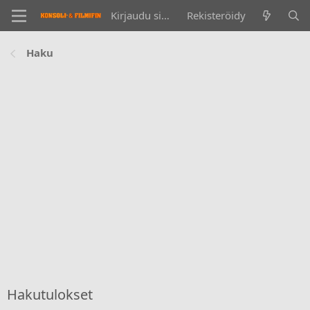
Kirjaudu sisään
Rekisteröidy
Haku
Hakutulokset