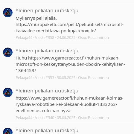
Yleinen pelialan uutisketju
Myllerrys peli alalla.
https://muropaketti.com/pelit/peliuutiset/microsoft-
kaavailee-merkittavia-potkuja-xboxille/
Pelaaja44
Viesti #358
24.06.2025
Osio:
Pelaaminen
Yleinen pelialan uutisketju
Huhu https://www.gamereactor.fi/huhun-mukaan-
microsoft-on-keskeyttanyt-uuden-xboxin-kehityksen-
1364453/
Pelaaja44
Viesti #353
30.05.2025
Osio:
Pelaaminen
Yleinen pelialan uutisketju
https://www.gamereactor.fi/huhun-mukaan-kolmas-
ryskaava-robottipeli-ei-olekaan-kuollut-1333263/
edellinen osa oli ihan hyvä.
Pelaaja44
Viesti #340
05.04.2025
Osio:
Pelaaminen
Yleinen pelialan uutisketju