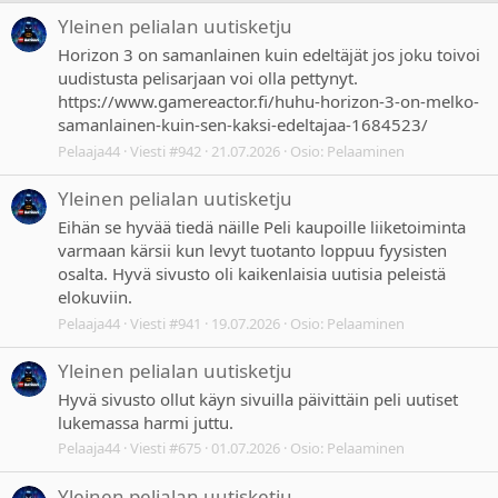
Yleinen pelialan uutisketju
Horizon 3 on samanlainen kuin edeltäjät jos joku toivoi
uudistusta pelisarjaan voi olla pettynyt.
https://www.gamereactor.fi/huhu-horizon-3-on-melko-
samanlainen-kuin-sen-kaksi-edeltajaa-1684523/
Pelaaja44
Viesti #942
21.07.2026
Osio:
Pelaaminen
Yleinen pelialan uutisketju
Eihän se hyvää tiedä näille Peli kaupoille liiketoiminta
varmaan kärsii kun levyt tuotanto loppuu fyysisten
osalta. Hyvä sivusto oli kaikenlaisia uutisia peleistä
elokuviin.
Pelaaja44
Viesti #941
19.07.2026
Osio:
Pelaaminen
Yleinen pelialan uutisketju
Hyvä sivusto ollut käyn sivuilla päivittäin peli uutiset
lukemassa harmi juttu.
Pelaaja44
Viesti #675
01.07.2026
Osio:
Pelaaminen
Yleinen pelialan uutisketju