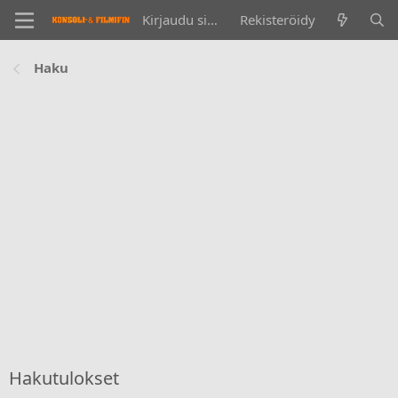
Kirjaudu sisään
Rekisteröidy
Haku
Hakutulokset