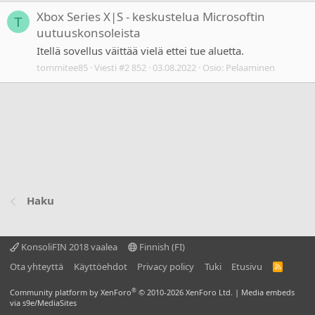
Xbox Series X|S - keskustelua Microsoftin
T
uutuuskonsoleista
Itellä sovellus väittää vielä ettei tue aluetta.
tommitee85
Viesti #2 852
03.08.2022
Osio:
Pelaaminen
Haku
KonsoliFIN 2018 vaalea
Finnish (FI)
Ota yhteyttä
Käyttöehdot
Privacy policy
Tuki
Etusivu
R
S
S
®
Community platform by XenForo
© 2010-2026 XenForo Ltd.
|
Media embeds
via s9e/MediaSites