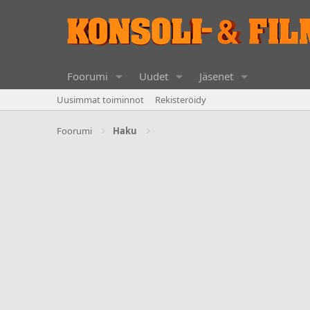
Foorumi
Uudet
Jäsenet
Uusimmat toiminnot
Rekisteröidy
Foorumi
Haku