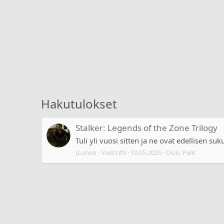
Hakutulokset
Stalker: Legends of the Zone Trilogy
Tuli yli vuosi sitten ja ne ovat edellisen suk
JLunen
Viesti #9
19.05.2025
Osio:
Pelit