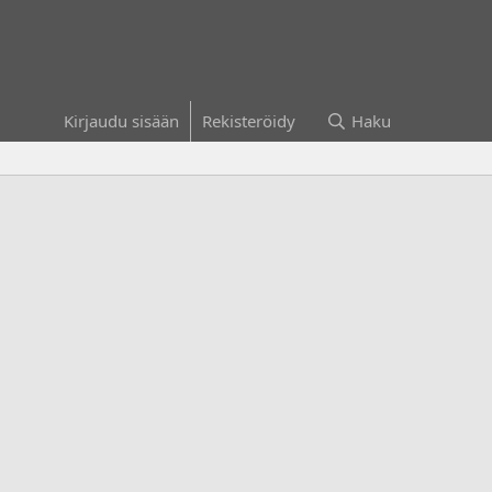
Kirjaudu sisään
Rekisteröidy
Haku