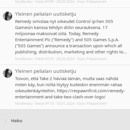
Nosferatu
Viesti #199
28.09.2024
Osio:
Pelaaminen
Yleinen pelialan uutisketju
Remedy omistaa nyt oikeudet Control ip:hen 505
Gamesin kanssa tehdyn diilin seurauksena. 17
miljoonaa maksoivat siitä. Today, Remedy
Entertainment Plc (“Remedy”) and 505 Games S.p.A.
(“505 Games”) announce a transaction upon which all
publishing, distribution, marketing and other rights to...
Nosferatu
Viesti #125
28.02.2024
Osio:
Pelaaminen
Yleinen pelialan uutisketju
Toivon, että Take 2 häviää tämän, mutta saas nähdä
miten käy, kun niiltä löytyy kuiteskin enemmän rahaa
oikeudenkäynteihin. https://respawnfirst.com/remedy-
entertainment-and-take-two-clash-over-logo/
Nosferatu
Viesti #110
16.01.2024
Osio:
Pelaaminen
Haku