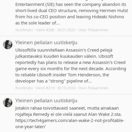
Entertainment (SIE) has seen the company abandon its
short-lived dual CEO structure, removing Hermen Hulst
from his co-CEO position and leaving Hideaki Nishino
as the sole leader of...
Nosferatu
Viesti #286
29.01.2025
Osio:
Pelaaminen
Yleinen pelialan uutisketju
Ubisoftilla suunnitellaan Assassin's Creed pelejä
julkaistavaksi kuuden kuukauden välein. Ubisoft
reportedly has plans to release a new Assassin's Creed
game every six months for the next decade. According
to reliable Ubisoft insider Tom Henderson, the
developer has a "strong" pipeline of...
Nosferatu
Viesti #219
30.10.2024
Osio:
Pelaaminen
Yleinen pelialan uutisketju
Jotakin rahaa toivottavasti saaneet, mutta ainakaan
rojalteja Remedy ei ole vielä saanut Alan Wake 2:sta.
https://tech4gamers.com/alan-wake-2-not-profitable-
one-year-later/