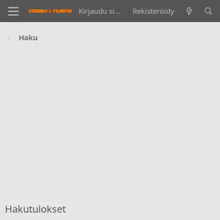
Kirjaudu sisään
Rekisteröidy
Haku
Hakutulokset