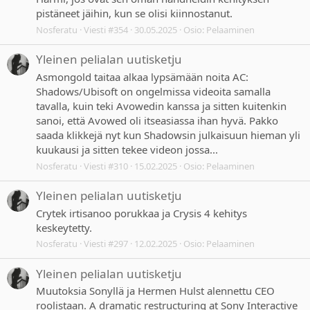
pistäneet jäihin, kun se olisi kiinnostanut.
Nosferatu
Viesti #354
30.05.2025
Osio:
Pelaaminen
Yleinen pelialan uutisketju
Asmongold taitaa alkaa lypsämään noita AC:
Shadows/Ubisoft on ongelmissa videoita samalla
tavalla, kuin teki Avowedin kanssa ja sitten kuitenkin
sanoi, että Avowed oli itseasiassa ihan hyvä. Pakko
saada klikkejä nyt kun Shadowsin julkaisuun hieman yli
kuukausi ja sitten tekee videon jossa...
Nosferatu
Viesti #310
15.02.2025
Osio:
Pelaaminen
Yleinen pelialan uutisketju
Crytek irtisanoo porukkaa ja Crysis 4 kehitys
keskeytetty.
Nosferatu
Viesti #297
12.02.2025
Osio:
Pelaaminen
Yleinen pelialan uutisketju
Muutoksia Sonyllä ja Hermen Hulst alennettu CEO
roolistaan. A dramatic restructuring at Sony Interactive