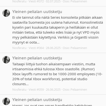
Nosferatu
Viesti #372
02.07.2025
Osio:
Pelaaminen
Yleinen pelialan uutisketju
Ei ole tainnut olla näitä Series konsoleita pitkään aikaan
saatavilla Suomesta jos uutena halunnut. Konsolinetistä
kyselin pari kuukautta takaperin ja heilläkään ei ollut
mitään tietoa, että tuleeko edes lisää ja nyt VPD myös
myy pelkästään käytettynä. Verkkis ja Gigantti vissiin
myynyt ei oota...
Nosferatu
Viesti #364
28.06.2025
Osio:
Pelaaminen
Yleinen pelialan uutisketju
Taitaapi liittyä tuohon aikaisempaan viestiin, mutta
irtisanomisia ehkä tulossa Xbox osastolle. (Rumor)
Xbox layoffs rumored to be 1000-2000 employees (10-
20% of total Xbox workforce), potential studio
closures...
Nosferatu
Viesti #359
26.06.2025
Osio:
Pelaaminen
Yleinen pelialan uutisketju
Harmi, jos ovat sen oman handheldin kehityksen