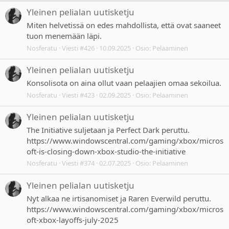
Yleinen pelialan uutisketju
Miten helvetissä on edes mahdollista, että ovat saaneet
tuon menemään läpi.
Nosferatu
Viesti #426
10.09.2025
Osio:
Pelaaminen
Yleinen pelialan uutisketju
Konsolisota on aina ollut vaan pelaajien omaa sekoilua.
Nosferatu
Viesti #423
02.09.2025
Osio:
Pelaaminen
Yleinen pelialan uutisketju
The Initiative suljetaan ja Perfect Dark peruttu.
https://www.windowscentral.com/gaming/xbox/micros
oft-is-closing-down-xbox-studio-the-initiative
Nosferatu
Viesti #374
02.07.2025
Osio:
Pelaaminen
Yleinen pelialan uutisketju
Nyt alkaa ne irtisanomiset ja Raren Everwild peruttu.
https://www.windowscentral.com/gaming/xbox/micros
oft-xbox-layoffs-july-2025