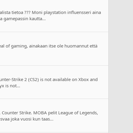
alista tietoa ??? Moni playstation influensseri aina
a gamepassin kautta...
eal of gaming, ainakaan itse ole huomannut että
Counter-Strike 2 (CS2) is not available on Xbox and
x is not...
et, Counter Strike. MOBA pelit League of Legends,
svaa joka vuosi kun taas...