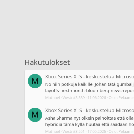
Hakutulokset
Xbox Series X|S - keskustelua Micros
M
No niin potkuja kaikille. Johan tätä gumbai
layoffs-next-month-bloomberg-news-repor
Mathael
Viesti #3 589
11.06.2026
Osio:
Pelaami
Xbox Series X|S - keskustelua Micros
M
Asha Sharma nyt oikein painoittaa että oll
hybridia tämä kyllä huutaa että saadaan 
Mathael
Viesti #3 551
17.05.2026
Osio:
Pelaami