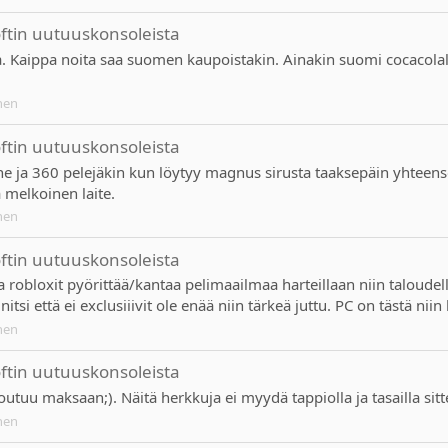
oftin uutuuskonsoleista
aa. Kaippa noita saa suomen kaupoistakin. Ainakin suomi cocacolal
nen
oftin uutuuskonsoleista
 xone ja 360 pelejäkin kun löytyy magnus sirusta taaksepäin yhte
ä melkoinen laite.
nen
oftin uutuuskonsoleista
a robloxit pyörittää/kantaa pelimaailmaa harteillaan niin taloudel
 että ei exclusiiivit ole enää niin tärkeä juttu. PC on tästä niin
nen
oftin uutuuskonsoleista
utuu maksaan;). Näitä herkkuja ei myydä tappiolla ja tasailla sitte
nen