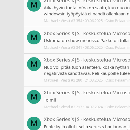
Xbox Series X|S - keskustelua Micros
M
Aika hyvin tuota infoa on saatu, kun nuo in
windowsin työpöytää ei nähdä ollenkaan niin 
Mathael
Viesti #3 354
09.06.2025
Osio:
Pelaami
Xbox Series X|S - keskustelua Micros
M
Uskomaton show menossa. Pakko oli tulla 
Mathael
Viesti #3 341
08.06.2025
Osio:
Pelaami
Xbox Series X|S - keskustelua Micros
M
Nuo voi pitää tuon asenteen, koska nythän
negatiivista sanottavaa. Peli kaupoille tul
Mathael
Viesti #3 280
21.03.2025
Osio:
Pelaami
Xbox Series X|S - keskustelua Micros
M
Toimii
Mathael
Viesti #3 217
04.07.2024
Osio:
Pelaami
Xbox Series X|S - keskustelua Micros
M
Ei ole kyllä ollut itsellä series s hankinnan