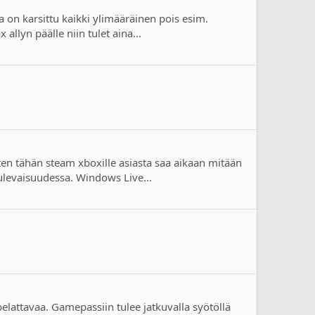
a on karsittu kaikki ylimääräinen pois esim.
allyn päälle niin tulet aina...
en tähän steam xboxille asiasta saa aikaan mitään
tulevaisuudessa. Windows Live...
n pelattavaa. Gamepassiin tulee jatkuvalla syötöllä