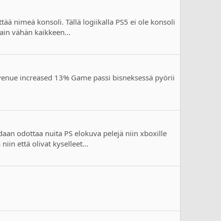
ää nimeä konsoli. Tällä logiikalla PS5 ei ole konsoli
vain vähän kaikkeen...
evenue increased 13% Game passi bisneksessä pyörii
daan odottaa nuita PS elokuva pelejä niin xboxille
in että olivat kyselleet...