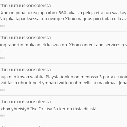
oftin uutuuskonsoleista
boxin pitää tukea jopa xbox 360 aikaisia pelejä että tuo saa käytt
i. No joka tapauksessa tuo nextgen Xbox magnus piiri taitaa olla a
nen
oftin uutuuskonsoleista
rning raportin mukaan eli kasvua on. Xbox content and services r
.
nen
oftin uutuuskonsoleista
huja niin kovaa vauhtia Playstationkin on menossa 3 party eli voi
vat tästä uhriutuneet ympäri twitterin ihmeellistä maailmaa. Jopa ni
nen
oftin uutuuskonsoleista
 xbox yhteistyö Itse Dr Lisa Su kertoo tästä diilistä
nen