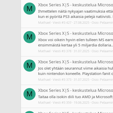
Xbox Series X|S - keskustelua Micros
M
Ihmettelen näitä nykyajan vaatimuksia että X
kun ei pyöritä PS3 aikaisia pelejä natiivist
Mathael
Viesti #3 427
27.08.2025
Osio:
Pelaami
Xbox Series X|S - keskustelua Micros
M
Xbox voi oikein hyvin eilen tulleen MS ea
ensimmäistä kertaa yli 5 miljardia dollaria..
Mathael
Viesti #3 378
31.07.2025
Osio:
Pelaami
Xbox Series X|S - keskustelua Micros
M
Jos olet yhtään seurannut viime aikaisia hu
kuin nintendon koneelle. Playstation fanit o
Mathael
Viesti #3 373
31.07.2025
Osio:
Pelaami
Xbox Series X|S - keskustelua Micros
M
Taitaa olla isokin diili tuo AMD ja Microsoft
Mathael
Viesti #3 359
19.06.2025
Osio:
Pelaami