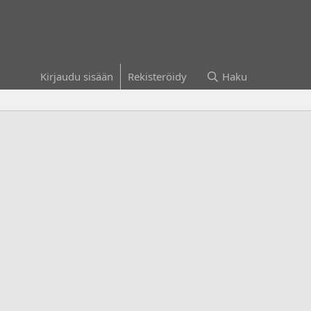
Kirjaudu sisään
Rekisteröidy
Haku