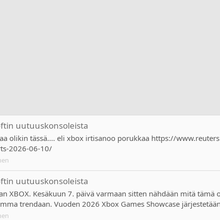
oftin uutuuskonsoleista
jaa olikin tässä.... eli xbox irtisanoo porukkaa https://www.reut
ts-2026-06-10/
nen
oftin uutuuskonsoleista
aan XBOX. Kesäkuun 7. päivä varmaan sitten nähdään mitä tämä oike
homma trendaan. Vuoden 2026 Xbox Games Showcase järjestetään s
nen