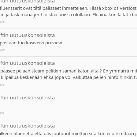
oftin uutuuskonsoleista
fluensserit ovat tätä päässeet ihmetteleen. Tässä xbox os versiost
ja task managerit loistaa poissa olollaan. Eli aina kun laitat xbox 
nen
oftin uutuuskonsoleista
postaan tuo käsiveivi preview
nen
oftin uutuuskonsoleista
 pääsee pelaan steam pelitkin saman katon alta ? En ymmärrä mit
ee kilpailua keskenään ehkä jopa voi vaikuttaa pelien hintoihinkin 
nen
oftin uutuuskonsoleista
nen
oftin uutuuskonsoleista
 jälkeen tilannetta että olis joutunut miettiin sitä kun ei ole mitää