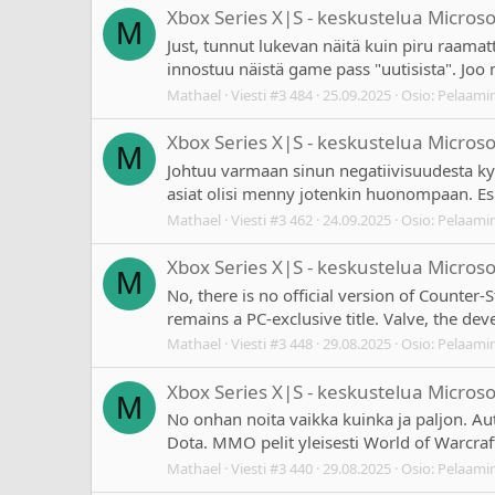
Xbox Series X|S - keskustelua Micros
M
Just, tunnut lukevan näitä kuin piru raamatt
innostuu näistä game pass "uutisista". Jo
Mathael
Viesti #3 484
25.09.2025
Osio:
Pelaami
Xbox Series X|S - keskustelua Micros
M
Johtuu varmaan sinun negatiivisuudesta kys
asiat olisi menny jotenkin huonompaan. E
Mathael
Viesti #3 462
24.09.2025
Osio:
Pelaami
Xbox Series X|S - keskustelua Micros
M
No, there is no official version of Counter-S
remains a PC-exclusive title. Valve, the deve
Mathael
Viesti #3 448
29.08.2025
Osio:
Pelaami
Xbox Series X|S - keskustelua Micros
M
No onhan noita vaikka kuinka ja paljon. Aut
Dota. MMO pelit yleisesti World of Warcraft,
Mathael
Viesti #3 440
29.08.2025
Osio:
Pelaami