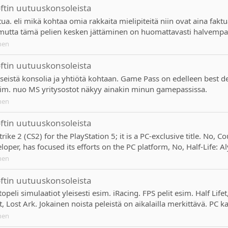
oftin uutuuskonsoleista
ua. eli mikä kohtaa omia rakkaita mielipiteitä niin ovat aina faktu
o mutta tämä pelien kesken jättäminen on huomattavasti halvempa
nen
oftin uutuuskonsoleista
eistä konsolia ja yhtiötä kohtaan. Game Pass on edelleen best d
sim. nuo MS yritysostot näkyy ainakin minun gamepassissa.
nen
oftin uutuuskonsoleista
trike 2 (CS2) for the PlayStation 5; it is a PC-exclusive title. No, 
loper, has focused its efforts on the PC platform, No, Half-Life: Aly
nen
oftin uutuuskonsoleista
opeli simulaatiot yleisesti esim. iRacing. FPS pelit esim. Half Lif
 Lost Ark. Jokainen noista peleistä on aikalailla merkittävä. PC ka
nen