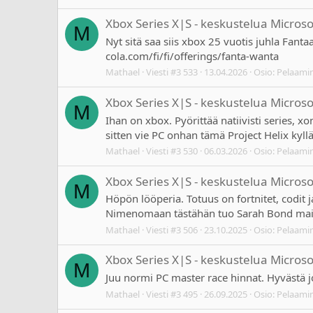
Xbox Series X|S - keskustelua Micros
M
Nyt sitä saa siis xbox 25 vuotis juhla Fant
cola.com/fi/fi/offerings/fanta-wanta
Mathael
Viesti #3 533
13.04.2026
Osio:
Pelaami
Xbox Series X|S - keskustelua Micros
M
Ihan on xbox. Pyörittää natiivisti series,
sitten vie PC onhan tämä Project Helix kyll
Mathael
Viesti #3 530
06.03.2026
Osio:
Pelaami
Xbox Series X|S - keskustelua Micros
M
Höpön lööperia. Totuus on fortnitet, codit j
Nimenomaan tästähän tuo Sarah Bond mainitsi
Mathael
Viesti #3 506
23.10.2025
Osio:
Pelaami
Xbox Series X|S - keskustelua Micros
M
Juu normi PC master race hinnat. Hyvästä jo
Mathael
Viesti #3 495
26.09.2025
Osio:
Pelaami