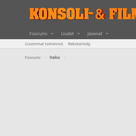
Foorumi
Uudet
Jäsenet
Uusimmat toiminnot
Rekisteröidy
Foorumi
Haku