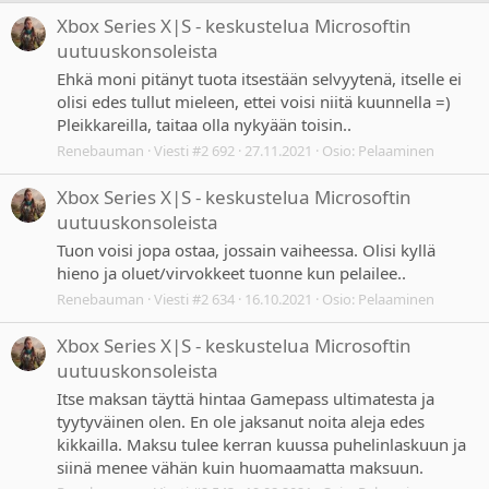
Xbox Series X|S - keskustelua Microsoftin
uutuuskonsoleista
Ehkä moni pitänyt tuota itsestään selvyytenä, itselle ei
olisi edes tullut mieleen, ettei voisi niitä kuunnella =)
Pleikkareilla, taitaa olla nykyään toisin..
Renebauman
Viesti #2 692
27.11.2021
Osio:
Pelaaminen
Xbox Series X|S - keskustelua Microsoftin
uutuuskonsoleista
Tuon voisi jopa ostaa, jossain vaiheessa. Olisi kyllä
hieno ja oluet/virvokkeet tuonne kun pelailee..
Renebauman
Viesti #2 634
16.10.2021
Osio:
Pelaaminen
Xbox Series X|S - keskustelua Microsoftin
uutuuskonsoleista
Itse maksan täyttä hintaa Gamepass ultimatesta ja
tyytyväinen olen. En ole jaksanut noita aleja edes
kikkailla. Maksu tulee kerran kuussa puhelinlaskuun ja
siinä menee vähän kuin huomaamatta maksuun.