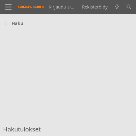
Kirjaudu sisään
Rekisteröidy
Haku
Hakutulokset