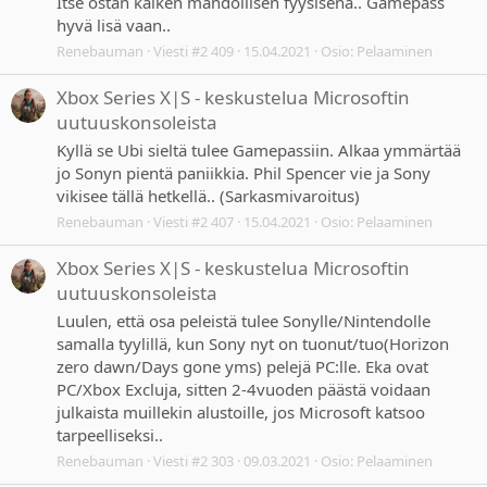
Itse ostan kaiken mahdollisen fyysisenä.. Gamepass
hyvä lisä vaan..
Renebauman
Viesti #2 409
15.04.2021
Osio:
Pelaaminen
Xbox Series X|S - keskustelua Microsoftin
uutuuskonsoleista
Kyllä se Ubi sieltä tulee Gamepassiin. Alkaa ymmärtää
jo Sonyn pientä paniikkia. Phil Spencer vie ja Sony
vikisee tällä hetkellä.. (Sarkasmivaroitus)
Renebauman
Viesti #2 407
15.04.2021
Osio:
Pelaaminen
Xbox Series X|S - keskustelua Microsoftin
uutuuskonsoleista
Luulen, että osa peleistä tulee Sonylle/Nintendolle
samalla tyylillä, kun Sony nyt on tuonut/tuo(Horizon
zero dawn/Days gone yms) pelejä PC:lle. Eka ovat
PC/Xbox Excluja, sitten 2-4vuoden päästä voidaan
julkaista muillekin alustoille, jos Microsoft katsoo
tarpeelliseksi..
Renebauman
Viesti #2 303
09.03.2021
Osio:
Pelaaminen