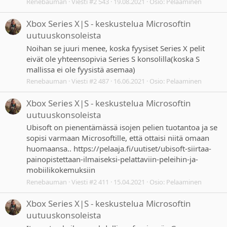
Renebauman
Viesti #2 543
19.08.2021
Osio:
Pelaaminen
Xbox Series X|S - keskustelua Microsoftin
uutuuskonsoleista
Noihan se juuri menee, koska fyysiset Series X pelit
eivät ole yhteensopivia Series S konsolilla(koska S
mallissa ei ole fyysistä asemaa)
Renebauman
Viesti #2 487
16.06.2021
Osio:
Pelaaminen
Xbox Series X|S - keskustelua Microsoftin
uutuuskonsoleista
Ubisoft on pienentämässä isojen pelien tuotantoa ja se
sopisi varmaan Microsoftille, että ottaisi niitä omaan
huomaansa.. https://pelaaja.fi/uutiset/ubisoft-siirtaa-
painopistettaan-ilmaiseksi-pelattaviin-peleihin-ja-
mobiilikokemuksiin
Renebauman
Viesti #2 411
15.04.2021
Osio:
Pelaaminen
Xbox Series X|S - keskustelua Microsoftin
uutuuskonsoleista