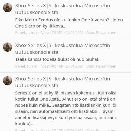
Xbox Series X|S - keskustelua Microsoftin
uutuuskonsoleista
Eikö Metro Exodus ole kuitenkin One X versio?.. Joten
One S ero on kyllä kova..
Renebauman
Viesti #2 251
20.02.2021
Osio:
Pelaaminen
Xbox Series X|S - keskustelua Microsoftin
uutuuskonsoleista
Täällä kanssa todella tiukat oli nuo piuhat..
Renebauman
Viesti #2 189
26.01.2021
Osio:
Pelaaminen
Xbox Series X|S - keskustelua Microsoftin
uutuuskonsoleista
Series X on ollut kyllä loistava kokemus.. Kuin olisi
kotiin tullut One X:stä.. Ainut ero on, että tämä on
nopea kuin mikä.. Seagaten 1tb lisätilankin kun löi
sisään, niin automaattisesti otti lisätilaksi.. Täysin
äänetön lisäksi(levyn kun työntää sisään, niin ääni
kuuluu)..
Renebauman
Viesti #2 125
06.01.2021
Osio:
Pelaaminen