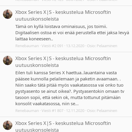
Xbox Series X|S - keskustelua Microsoftin
uutuuskonsoleista
Tämä on kyllä loistava ominaisuus, jos toimii.
Digitaalisen ostoa ei voi enää perustella ettei jaksa levyä
laittaa koneeseen..
Renebauman
Viesti #2 091
13.12.2020
Osio:
Pelaaminen
Xbox Series X|S - keskustelua Microsoftin
uutuuskonsoleista
Eilen tuli kanssa Series X haettua..lauantaina vasta
pääsee kunnolla pelailemaan ja paketin avaamaan. .
Niin saako tätä pitää myös vaakatasossa vai onko tuo
pystyasento se ainut oikea?. Pystyasentokin omaan tv
tasoon sopii, että sekin ok, mutta tottunut pitämään
konsolit vaakatasossa, niin se...
Renebauman
Viesti #1 807
12.11.2020
Osio:
Pelaaminen
Xbox Series X|S - keskustelua Microsoftin
uutuuskonsoleista