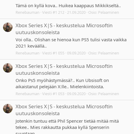
Tämä on kyllä kova.. Huikea kaappaus Mikkikseltä..
Renebauman
Viesti #1 212
21.09.2020
Osio:
Pelaaminen
Xbox Series X|S - keskustelua Microsoftin
uutuuskonsoleista
Voi olla.. Olishan se hienoa kun PS5 tulisi vasta vaikka
2021 keväällä..
Renebauman
Viesti #1 055
09.09.2020
Osio:
Pelaaminen
Xbox Series X|S - keskustelua Microsoftin
uutuuskonsoleista
Onko Ps5 myöhästymässä?.. Kun Ubsisoft on
aikaistanut pelejään X:lle.. Mielenkiintoista.
Renebauman
Viesti #1 053
09.09.2020
Osio:
Pelaaminen
Xbox Series X|S - keskustelua Microsoftin
uutuuskonsoleista
Jotenkin tuntuu että Phil Spencer tietää mitää mitä
tekee.. Mies rakkautta pukkaa kyllä Spenserin
suuntaan...