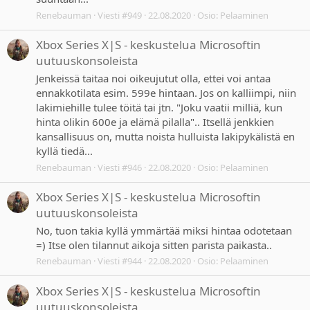
Renebauman
Viesti #949
22.08.2020
Osio:
Pelaaminen
Xbox Series X|S - keskustelua Microsoftin
uutuuskonsoleista
Jenkeissä taitaa noi oikeujutut olla, ettei voi antaa
ennakkotilata esim. 599e hintaan. Jos on kalliimpi, niin
lakimiehille tulee töitä tai jtn. "Joku vaatii milliä, kun
hinta olikin 600e ja elämä pilalla".. Itsellä jenkkien
kansallisuus on, mutta noista hulluista lakipykälistä en
kyllä tiedä...
Renebauman
Viesti #946
22.08.2020
Osio:
Pelaaminen
Xbox Series X|S - keskustelua Microsoftin
uutuuskonsoleista
No, tuon takia kyllä ymmärtää miksi hintaa odotetaan
=) Itse olen tilannut aikoja sitten parista paikasta..
Renebauman
Viesti #944
22.08.2020
Osio:
Pelaaminen
Xbox Series X|S - keskustelua Microsoftin
uutuuskonsoleista