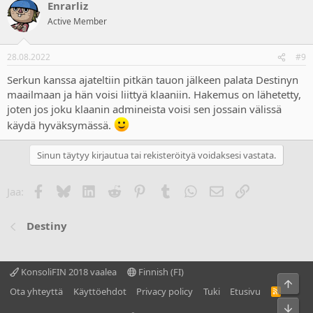
Enrarliz
Active Member
28.08.2022
#9
Serkun kanssa ajateltiin pitkän tauon jälkeen palata Destinyn
maailmaan ja hän voisi liittyä klaaniin. Hakemus on lähetetty,
joten jos joku klaanin admineista voisi sen jossain välissä
käydä hyväksymässä.
Sinun täytyy kirjautua tai rekisteröityä voidaksesi vastata.
Facebook
Bluesky
LinkedIn
Reddit
Pinterest
Tumblr
WhatsApp
Sähköposti
Linkki
Jaa:
Destiny
KonsoliFIN 2018 vaalea
Finnish (FI)
Ylös
Ota yhteyttä
Käyttöehdot
Privacy policy
Tuki
Etusivu
R
S
Bot
S