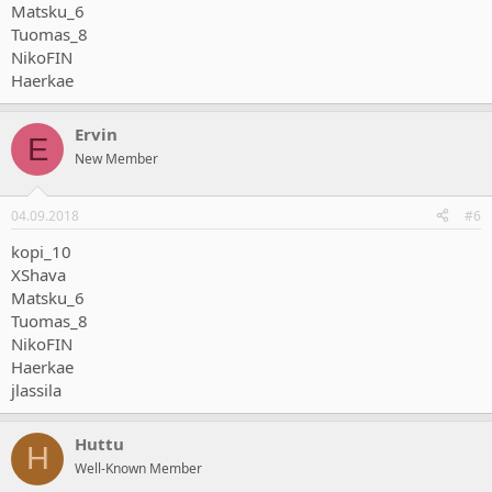
Matsku_6
Tuomas_8
NikoFIN
Haerkae
Ervin
E
New Member
04.09.2018
#6
kopi_10
XShava
Matsku_6
Tuomas_8
NikoFIN
Haerkae
jlassila
Huttu
H
Well-Known Member