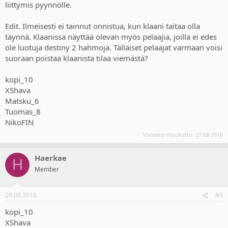
liittymis pyynnölle.
Edit. Ilmeisesti ei tainnut onnistua, kun klaani taitaa olla
täynnä. Klaanissa näyttää olevan myös pelaajia, joilla ei edes
ole luotuja destiny 2 hahmoja. Tälläiset pelaajat varmaan voisi
suoraan poistaa klaanista tilaa viemästä?
kopi_10
XShava
Matsku_6
Tuomas_8
NikoFIN
Viimeksi muokattu:
27.08.2018
Haerkae
H
Member
29.08.2018
#5
kopi_10
XShava