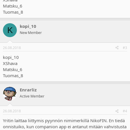
Matsku_6
Tuomas_8
kopi_10
K
New Member
26.08.2018
#3
kopi_10
XShava
Matsku_6
Tuomas_8
Enrarliz
Active Member
26.08.2018
#4
Yritin laittaa liittymis pyynnön nimimerkillä NikoFIN. En tiedä
onnistuiko, kun companion app ei antanut mitään vahvistusta