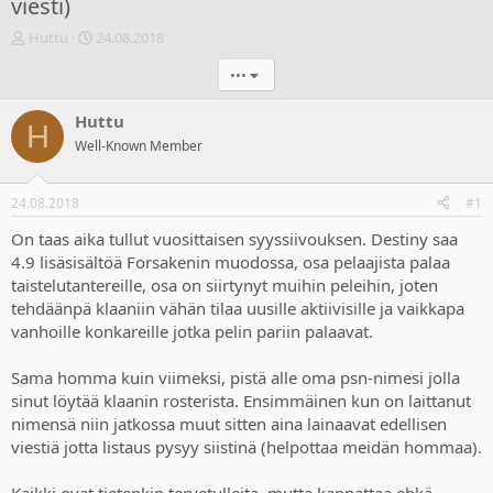
viesti)
V
A
Huttu
24.08.2018
i
l
•••
e
o
s
i
t
t
Huttu
H
i
u
Well-Known Member
k
s
e
p
t
ä
24.08.2018
#1
j
i
u
v
On taas aika tullut vuosittaisen syyssiivouksen. Destiny saa
n
ä
4.9 lisäsisältöä Forsakenin muodossa, osa pelaajista palaa
a
m
taistelutantereille, osa on siirtynyt muihin peleihin, joten
l
ä
tehdäänpä klaaniin vähän tilaa uusille aktiivisille ja vaikkapa
o
ä
vanhoille konkareille jotka pelin pariin palaavat.
i
r
t
ä
t
Sama homma kuin viimeksi, pistä alle oma psn-nimesi jolla
a
sinut löytää klaanin rosterista. Ensimmäinen kun on laittanut
j
nimensä niin jatkossa muut sitten aina lainaavat edellisen
a
viestiä jotta listaus pysyy siistinä (helpottaa meidän hommaa).
Kaikki ovat tietenkin tervetulleita, mutta kannattaa ehkä