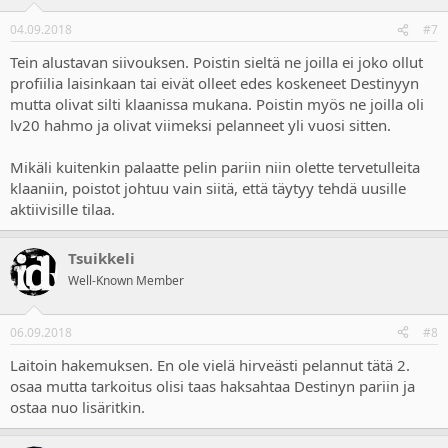
04.09.2018
#7
Tein alustavan siivouksen. Poistin sieltä ne joilla ei joko ollut
profiilia laisinkaan tai eivät olleet edes koskeneet Destinyyn
mutta olivat silti klaanissa mukana. Poistin myös ne joilla oli
lv20 hahmo ja olivat viimeksi pelanneet yli vuosi sitten.
Mikäli kuitenkin palaatte pelin pariin niin olette tervetulleita
klaaniin, poistot johtuu vain siitä, että täytyy tehdä uusille
aktiivisille tilaa.
Tsuikkeli
Well-Known Member
06.09.2018
#8
Laitoin hakemuksen. En ole vielä hirveästi pelannut tätä 2.
osaa mutta tarkoitus olisi taas haksahtaa Destinyn pariin ja
ostaa nuo lisäritkin.