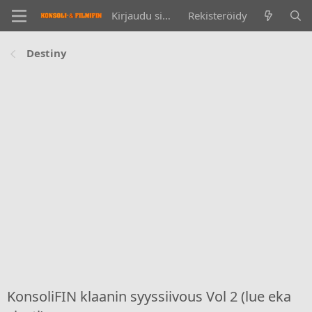
Kirjaudu sisään
Rekisteröidy
Destiny
KonsoliFIN klaanin syyssiivous Vol 2 (lue eka