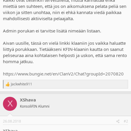
miettiä sen suhteen, että jos on aikomuksena pelata peliä sen
viikon ja sitten unohtaa, niin ei ehkä kannata viedä paikkaa
mahdollisesti aktiiviselta pelaajalta.
Admin porukan ei tarvitse lisätä nimeään listaan.
Aivan uusille, tässä on vielä linkki klaaniin jos vaikka haluatte
liittyä porukkaan. Tietääkseni KFIN-klaanin kautta on saanut
peliseuraa aina kohtalaisen helposti ja uskon, että sama rento
homma jatkuu.
https://www.bungie.net/en/ClanV2/Chat?groupId=2070820
Jackwhite911
R
e
a
XShava
c
X
t
KonsoliFIN Alumni
i
o
n
26.08.2018
#2
s
:
XShava