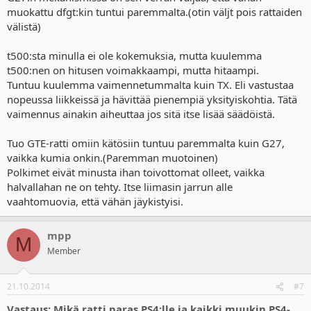
muokattu dfgt:kin tuntui paremmalta.(otin väljt pois rattaiden
välistä)
t500:sta minulla ei ole kokemuksia, mutta kuulemma
t500:nen on hitusen voimakkaampi, mutta hitaampi.
Tuntuu kuulemma vaimennetummalta kuin TX. Eli vastustaa
nopeussa liikkeissä ja hävittää pienempiä yksityiskohtia. Tätä
vaimennus ainakin aiheuttaa jos sitä itse lisää säädöistä.
Tuo GTE-ratti omiin kätösiin tuntuu paremmalta kuin G27,
vaikka kumia onkin.(Paremman muotoinen)
Polkimet eivät minusta ihan toivottomat olleet, vaikka
halvallahan ne on tehty. Itse liimasin jarrun alle
vaahtomuovia, että vähän jäykistyisi.
mpp
M
Member
21.10.2014
#7
Vastaus: Mikä ratti paras PS4:lle ja kaikki muukin PS4-