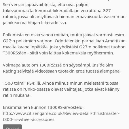
Sen verran läppävaihteista, että ovat paljon
tukevammat/tarkemmat liikeradaltaan verrattuna G27-
rattiini, jossa oli ärsyttävästi hieman eroavaisuutta vasemman
ja oikean vaihtajan liikeradoissa.
Polkimista en osaa sanoa mitään, mutta jäävät varmasti esim.
G27:n polkimien varjoon. Odottelenkin parhaillaan Ameriikan
maalta kaapelinpätkää, joka yhdistäisi G27:n polkimet tuohon
T300RS:ään - siitä voin laittaa kokemuksia myöhemmin.
Voimapalaute om T300RS:ssä on säyseämpi. Inside Sim
Racing selvittää videossaan tuotakin eroa tuossa alempana.
T500 toimii PS4:llä. Ainoa miinus minun mielestäni tuossa
ratissa on runko-osassa olevat vaihtajat, jotka eivät käänny
ratin mukana.
Ensimmäinen kunnon T300RS-arvostelu:
http://www.citizengame.co.uk/Review-detail/thrustmaster-
t300-rs-wheel-accessories
Spoileri