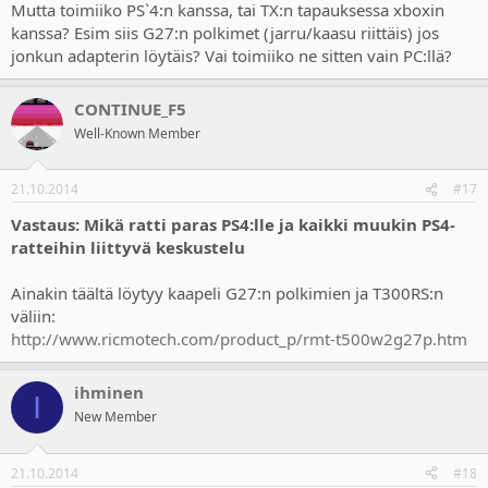
Mutta toimiiko PS`4:n kanssa, tai TX:n tapauksessa xboxin
kanssa? Esim siis G27:n polkimet (jarru/kaasu riittäis) jos
jonkun adapterin löytäis? Vai toimiiko ne sitten vain PC:llä?
CONTINUE_F5
Well-Known Member
21.10.2014
#17
Vastaus: Mikä ratti paras PS4:lle ja kaikki muukin PS4-
ratteihin liittyvä keskustelu
Ainakin täältä löytyy kaapeli G27:n polkimien ja T300RS:n
väliin:
http://www.ricmotech.com/product_p/rmt-t500w2g27p.htm
ihminen
I
New Member
21.10.2014
#18