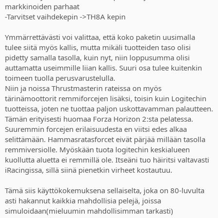
markkinoiden parhaat
-Tarvitset vaihdekepin ->TH8A kepin
Ymmärrettävästi voi valittaa, että koko paketin uusimalla
tulee siitä myös kallis, mutta mikäli tuotteiden taso olisi
pidetty samalla tasolla, kuin nyt, niin loppusumma olisi
auttamatta useimmille liian kallis. Suuri osa tulee kuitenkin
toimeen tuolla perusvarustelulla.
Niin ja noissa Thrustmasterin rateissa on myös
tärinämoottorit remmiforcejen lisäksi, toisin kuin Logitechin
tuotteissa, joten ne tuottaa paljon uskottavamman palautteen.
Tämän erityisesti huomaa Forza Horizon 2:sta pelatessa.
Suuremmin forcejen erilaisuudesta en viitsi edes alkaa
selittämään. Hammasratasforcet eivät pärjää millään tasolla
remmiversiolle. Myöskään tuota logitechin keskialueen
kuollutta aluetta ei remmillä ole. Itseäni tuo häiritsi valtavasti
iRacingissa, sillä siinä pienetkin virheet kostautuu.
Tämä siis käyttökokemuksena sellaiselta, joka on 80-luvulta
asti hakannut kaikkia mahdollisia pelejä, joissa
simuloidaan(mieluumin mahdollisimman tarkasti)