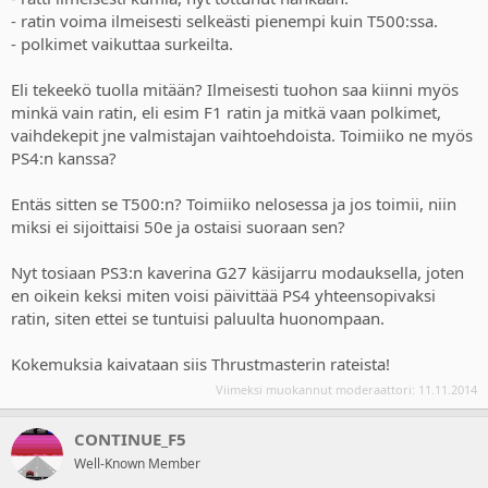
- ratin voima ilmeisesti selkeästi pienempi kuin T500:ssa.
- polkimet vaikuttaa surkeilta.
Eli tekeekö tuolla mitään? Ilmeisesti tuohon saa kiinni myös
minkä vain ratin, eli esim F1 ratin ja mitkä vaan polkimet,
vaihdekepit jne valmistajan vaihtoehdoista. Toimiiko ne myös
PS4:n kanssa?
Entäs sitten se T500:n? Toimiiko nelosessa ja jos toimii, niin
miksi ei sijoittaisi 50e ja ostaisi suoraan sen?
Nyt tosiaan PS3:n kaverina G27 käsijarru modauksella, joten
en oikein keksi miten voisi päivittää PS4 yhteensopivaksi
ratin, siten ettei se tuntuisi paluulta huonompaan.
Kokemuksia kaivataan siis Thrustmasterin rateista!
Viimeksi muokannut moderaattori:
11.11.2014
CONTINUE_F5
Well-Known Member