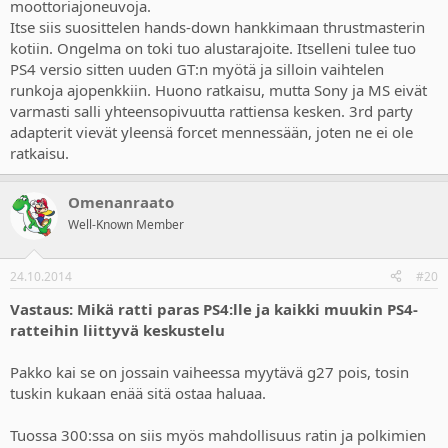
moottoriajoneuvoja.
Itse siis suosittelen hands-down hankkimaan thrustmasterin
kotiin. Ongelma on toki tuo alustarajoite. Itselleni tulee tuo
PS4 versio sitten uuden GT:n myötä ja silloin vaihtelen
runkoja ajopenkkiin. Huono ratkaisu, mutta Sony ja MS eivät
varmasti salli yhteensopivuutta rattiensa kesken. 3rd party
adapterit vievät yleensä forcet mennessään, joten ne ei ole
ratkaisu.
Omenanraato
Well-Known Member
24.10.2014
#20
Vastaus: Mikä ratti paras PS4:lle ja kaikki muukin PS4-
ratteihin liittyvä keskustelu
Pakko kai se on jossain vaiheessa myytävä g27 pois, tosin
tuskin kukaan enää sitä ostaa haluaa.
Tuossa 300:ssa on siis myös mahdollisuus ratin ja polkimien