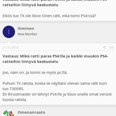
ratteihin liittyvä keskustelu
Eikös tuo TX ole Xbox Onen ratti, eikä toimi PS4:ssä?
ihminen
I
New Member
21.10.2014
#8
Vastaus: Mikä ratti paras PS4:lle ja kaikki muukin PS4-
ratteihin liittyvä keskustelu
Joo, näin on. Ja toimii se myös pc:llä.
Puhuin TX ratista, koska se näyttäisi olevan sama ratti kuin
tuo T300RS.
Eli thrustmaster on tehnyt PS4:lle ja Xbox onelle omat versiot
tuosta ratista.
Omenanraato