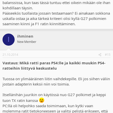
balanssissa, kun taas tässä tuntuu ettei oikein mikään ole ihan
kohdillaan täysin.
Pääseekös tuollaista jossain testaamaan? Ei ainakaan sokkona
uskalla ostaa ja aika tärkeä kriteeri olisi kyllä G27 polkimien
saaminen kiinni ja F1 ratin kiinnittäminen.
ihminen
I
New Member
21.10.2014
#15
Vastaus: Mikä ratti paras PS4:lle ja kaikki muukin PS4-
ratteihin liittyvä keskustelu
Tuossa on ylimääräinen liitin vaihdekepille. Eli jos siihen väliin
jostain adapterin keksii niin voi toimia.
Itsellänihän juurikin on käytössä nuo G27 polkimet ja keppi
tuon TX ratin kanssa
PC:llä oli helpohko saada toimimaan, kun kytki vaan
molemma ratit tietokoneeseen ja valitsi pelistä erikseen, että