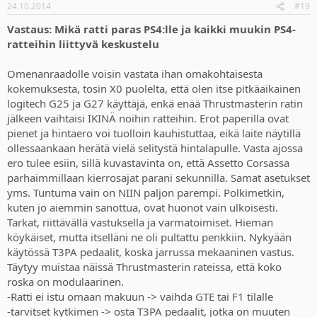
24.10.2014
#19
Vastaus: Mikä ratti paras PS4:lle ja kaikki muukin PS4-
ratteihin liittyvä keskustelu
Omenanraadolle voisin vastata ihan omakohtaisesta
kokemuksesta, tosin X0 puolelta, että olen itse pitkäaikainen
logitech G25 ja G27 käyttäjä, enkä enää Thrustmasterin ratin
jälkeen vaihtaisi IKINÄ noihin ratteihin. Erot paperilla ovat
pienet ja hintaero voi tuolloin kauhistuttaa, eikä laite näytillä
ollessaankaan herätä vielä selitystä hintalapulle. Vasta ajossa
ero tulee esiin, sillä kuvastavinta on, että Assetto Corsassa
parhaimmillaan kierrosajat parani sekunnilla. Samat asetukset
yms. Tuntuma vain on NIIN paljon parempi. Polkimetkin,
kuten jo aiemmin sanottua, ovat huonot vain ulkoisesti.
Tarkat, riittävällä vastuksella ja varmatoimiset. Hieman
köykäiset, mutta itselläni ne oli pultattu penkkiin. Nykyään
käytössä T3PA pedaalit, koska jarrussa mekaaninen vastus.
Täytyy muistaa näissä Thrustmasterin rateissa, että koko
roska on modulaarinen.
-Ratti ei istu omaan makuun -> vaihda GTE tai F1 tilalle
-tarvitset kytkimen -> osta T3PA pedaalit, jotka on muuten