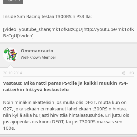
Inside Sim Racing testaa T300RS:n PS3:lla:
[video=youtube_share;mk1ofKBzCgU]http://youtu.be/mk1ofK
BzCgU[/video]
Omenanraato
Well-Known Member
20.10.2014
#3
Vastaus: Mikä ratti paras PS4:lle ja kaikki muukin PS4-
ratteihin liittyvä keskustelu
Noin minäkin akattelisin jos mulla olis DFGT, mutta kun on
G27, joka sekään ei maksanut lähellekään t300RS:n hintaa,
niin kyllä aika hurjasti hirvittää hintalaatusuhde. Eri juttu ois
jos ajopenkis ois kiinni DFGT, tai jos T300RS maksais sen
100e.