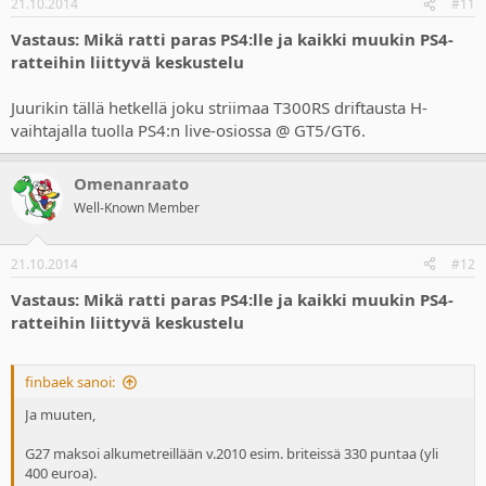
21.10.2014
#11
Vastaus: Mikä ratti paras PS4:lle ja kaikki muukin PS4-
ratteihin liittyvä keskustelu
Juurikin tällä hetkellä joku striimaa T300RS driftausta H-
vaihtajalla tuolla PS4:n live-osiossa @ GT5/GT6.
Omenanraato
Well-Known Member
21.10.2014
#12
Vastaus: Mikä ratti paras PS4:lle ja kaikki muukin PS4-
ratteihin liittyvä keskustelu
finbaek sanoi:
Ja muuten,
G27 maksoi alkumetreillään v.2010 esim. briteissä 330 puntaa (yli
400 euroa).