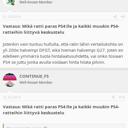
Well-Known Member
21.10.2014
#9
Vastaus: Mikä ratti paras PS4:lle ja kaikki muukin PS4-
ratteihin liittyvä keskustelu
Jotenkin vain tuntuu hullulta, että ratin lähin vertailukohta on
yli 200e halvempi DFGT, eikä hieman halvempi G27. Joten en
edelleen ymmärrä tuota hintalaatusuhdetta, vai onko tosiaan
PS4 se juttu jonka avulla voidaan hinta hilata pilviin.
CONTINUE_F5
Well-Known Member
21.10.2014
#10
Vastaus: Mikä ratti paras PS4:lle ja kaikki muukin PS4-
ratteihin liittyvä keskustelu