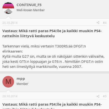
CONTINUE_F5
Well-Known Member
20.10.2014
#4
Vastaus: Mikä ratti paras PS4:lle ja kaikki muukin PS4-
ratteihin liittyvä keskustelu
Tarkennan vielä, miksi vertasin T300RS:ää DFGT:n
elinkaareen:
Kyllä mulla G27 on, mutta se oli näköjään sittenkin välivaihe,
joka kesti GT5:n loppuajan ja GT6:n . Nimittäin DFGT:n ostin
heti sen ilmestyttyä markkinoille, vuonna 2007.
mpp
M
Member
20.10.2014
#5
Vastaus: Mikä ratti paras PS4:lle ja kaikki muukin PS4-