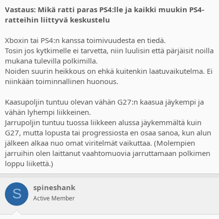
Vastaus: Mikä ratti paras PS4:lle ja kaikki muukin PS4-
ratteihin liittyvä keskustelu
Xboxin tai PS4:n kanssa toimivuudesta en tiedä.
Tosin jos kytkimelle ei tarvetta, niin luulisin että pärjäisit noilla
mukana tulevilla polkimilla.
Noiden suurin heikkous on ehkä kuitenkin laatuvaikutelma. Ei
niinkään toiminnallinen huonous.
Kaasupoljin tuntuu olevan vähän G27:n kaasua jäykempi ja
vähän lyhempi liikkeinen.
Jarrupoljin tuntuu tuossa liikkeen alussa jäykemmältä kuin
G27, mutta lopusta tai progressiosta en osaa sanoa, kun alun
jälkeen alkaa nuo omat viritelmät vaikuttaa. (Molempien
jarruihin olen laittanut vaahtomuovia jarruttamaan polkimen
loppu liikettä.)
spineshank
S
Active Member