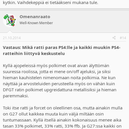
kytkin. Vaihdekeppiä ei tietääkseni mukana tule.
Omenanraato
Well-Known Member
21.10.2014
#14
Vastaus: Mikä ratti paras PS4:lle ja kaikki muukin PS4-
ratteihin liittyvä keskustelu
Kyllä ajopeleissä myös polkimet ovat aivan älyttömän
suuressa roolissa, jotta ei mene on/off ajeluksi, ja siksi
hieman kauhistelen nimenomaan noita polkimia. Ne kun
näyttää ja arvosteluiden perusteella myös on vähän kuin
DFGT ratin polkimet upgreidattuna metallisiksi ja hieman
paremmaksi.
Toki itse ratti ja forcet on oleellinen osa, mutta ainakin mulla
on G27 ollut kaikkea muuta kuin väljä miltään osin
tuntumassaan. Kyllä itsellä ainakin kokonaisuus menee aika
tasan 33% polkimet, 33% ratti, 33% ffb. Ja G27:ssa kaikki on