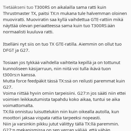
Tietääkseni tuo
T300RS on aikalailla sama ratti kuin
Thrustmaster TX, paitsi TX:n mukana tule halvemman oloinen
muoviratti. Muoviratin saa kyllä vaihdettua GTE-rattiin mikä
näyttää olevan periaatteessa sama kuin tuo T300RS:ään
normaalisti kuuluva ratti.
Itselläni nyt siis on tuo TX GTE-ratilla. Aiemmin on ollut tuo
DFGT ja G27.
Tosiaan jos tykkää vaihdella vaihteita kepillä ja on tottunut
kunnoliseen käsijarruun, niin niitä voi tulla ikävä tuon
t300rs:n kanssa.
Mutta force feedpäkit tässä TX:ssä on reilusti paremmat kuin
G27.
Voima riittää hyvin omiin tarpeisiini. G27:n jos sääti niin ettei
voimien leikkautumista tapahdu koko aikaa, tuntui se aika
voimattomalta.
TX:llä onnistuu luisuttelukin niin kuin oikealla autolla, kun
moottori jaksaa vispata rattia tarpeeksi nopeasti.
Niin ja varsinkin pikku jutut välittyy tällä TX:llä paremmin.
G27:n mekanismissa on sen verran väljää, että vähän