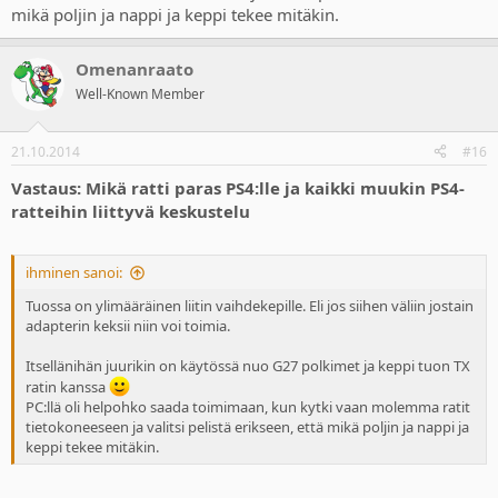
mikä poljin ja nappi ja keppi tekee mitäkin.
Omenanraato
Well-Known Member
21.10.2014
#16
Vastaus: Mikä ratti paras PS4:lle ja kaikki muukin PS4-
ratteihin liittyvä keskustelu
ihminen sanoi:
Tuossa on ylimääräinen liitin vaihdekepille. Eli jos siihen väliin jostain
adapterin keksii niin voi toimia.
Itsellänihän juurikin on käytössä nuo G27 polkimet ja keppi tuon TX
ratin kanssa
PC:llä oli helpohko saada toimimaan, kun kytki vaan molemma ratit
tietokoneeseen ja valitsi pelistä erikseen, että mikä poljin ja nappi ja
keppi tekee mitäkin.