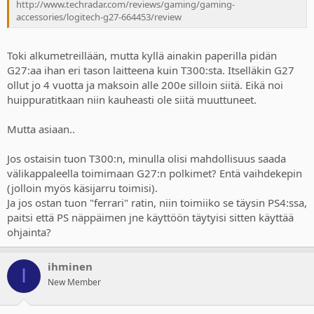
http://www.techradar.com/reviews/gaming/gaming-
accessories/logitech-g27-664453/review
Toki alkumetreillään, mutta kyllä ainakin paperilla pidän
G27:aa ihan eri tason laitteena kuin T300:sta. Itselläkin G27
ollut jo 4 vuotta ja maksoin alle 200e silloin siitä. Eikä noi
huippuratitkaan niin kauheasti ole siitä muuttuneet.
Mutta asiaan..
Jos ostaisin tuon T300:n, minulla olisi mahdollisuus saada
välikappaleella toimimaan G27:n polkimet? Entä vaihdekepin
(jolloin myös käsijarru toimisi).
Ja jos ostan tuon "ferrari" ratin, niin toimiiko se täysin PS4:ssa,
paitsi että PS näppäimen jne käyttöön täytyisi sitten käyttää
ohjainta?
ihminen
I
New Member