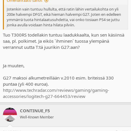
Omenanraato sanoi:
Jotenkin vain tuntuu hullulta, että ratin lähin vertailukohta on yli
200e halvempi DFGT, eikä hieman halvempi G27. Joten en edelleen
ymmärrä tuota hintalaatusuhdetta, vai onko tosiaan PS4 se juttu
jonka avulla voidaan hinta hilata pilviin.
Tuo T300RS todellakin tuntuu laadukkaalta, kun sen käsiinsä
saa, pl. polkimet. Ja eikös `ihminen´ tuossa ylempänä
verrannut uutta T:tä juurikin G27:aan?
Ja muuten,
G27 maksoi alkumetreillään v.2010 esim. briteissä 330
puntaa (yli 400 euroa).
http://www.techradar.com/reviews/gaming/gaming-
accessories/logitech-g27-664453/review
CONTINUE_F5
Well-Known Member