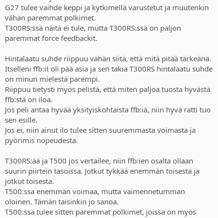
G27 tulee vaihde keppi ja kytkimellä varustetut ja muutenkin
vähän paremmat polkimet.
T300RS:ssä näitä ei tule, mutta T300RS:ssä on paljon
paremmat force feedbackit.
Hintalaatu suhde riippuu vähän siitä, että mitä pitää tärkeänä.
Itselleni ffb:it oli pää asia ja sen takia T300RS hintalaatu suhde
on minun mielestä parempi.
Riippuu tietysti myös pelistä, että miten paljoa tuosta hyvästä
ffb:stä on iloa.
Jos peli antaa hyvää yksityiskohtaista ffb:iä, niin hyvä ratti tuo
sen esille.
Jos ei, niin ainut ilo tulee sitten suuremmasta voimasta ja
pyörimis nopeudesta.
T300RS:ää ja T500 jos vertailee, niin ffb:ien osalta ollaan
suurin piirtein tasoissa. Jotkut tykkää enemmän toisesta ja
jotkut toisesta.
T500:ssa enemmän voimaa, mutta vaimennetumman
oloinen. Tämän taisinkin jo sanoa.
T500:ssa tulee sitten paremmat polkimet, joissa on myös