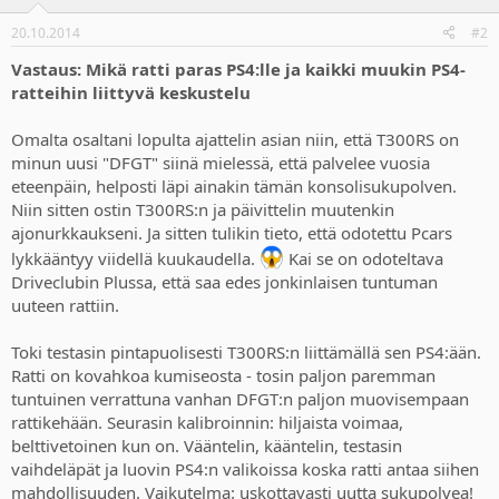
20.10.2014
#2
Vastaus: Mikä ratti paras PS4:lle ja kaikki muukin PS4-
ratteihin liittyvä keskustelu
Omalta osaltani lopulta ajattelin asian niin, että T300RS on
minun uusi "DFGT" siinä mielessä, että palvelee vuosia
eteenpäin, helposti läpi ainakin tämän konsolisukupolven.
Niin sitten ostin T300RS:n ja päivittelin muutenkin
ajonurkkaukseni. Ja sitten tulikin tieto, että odotettu Pcars
lykkääntyy viidellä kuukaudella.
Kai se on odoteltava
Driveclubin Plussa, että saa edes jonkinlaisen tuntuman
uuteen rattiin.
Toki testasin pintapuolisesti T300RS:n liittämällä sen PS4:ään.
Ratti on kovahkoa kumiseosta - tosin paljon paremman
tuntuinen verrattuna vanhan DFGT:n paljon muovisempaan
rattikehään. Seurasin kalibroinnin: hiljaista voimaa,
belttivetoinen kun on. Vääntelin, kääntelin, testasin
vaihdeläpät ja luovin PS4:n valikoissa koska ratti antaa siihen
mahdollisuuden. Vaikutelma: uskottavasti uutta sukupolvea!