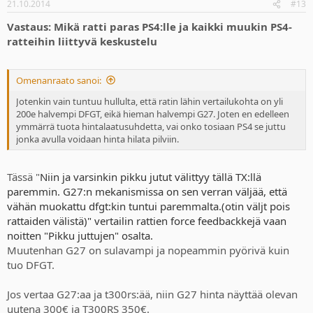
21.10.2014
#13
Vastaus: Mikä ratti paras PS4:lle ja kaikki muukin PS4-
ratteihin liittyvä keskustelu
Omenanraato sanoi:
Jotenkin vain tuntuu hullulta, että ratin lähin vertailukohta on yli
200e halvempi DFGT, eikä hieman halvempi G27. Joten en edelleen
ymmärrä tuota hintalaatusuhdetta, vai onko tosiaan PS4 se juttu
jonka avulla voidaan hinta hilata pilviin.
Tässä "
Niin ja varsinkin pikku jutut välittyy tällä TX:llä
paremmin. G27:n mekanismissa on sen verran väljää, että
vähän muokattu dfgt:kin tuntui paremmalta.(otin väljt pois
rattaiden välistä)" vertailin rattien force feedbackkejä vaan
noitten "Pikku juttujen" osalta.
Muutenhan G27 on sulavampi ja nopeammin pyörivä kuin
tuo DFGT.
Jos vertaa G27:aa ja t300rs:ää, niin G27 hinta näyttää olevan
uutena 300€ ja T300RS 350€.