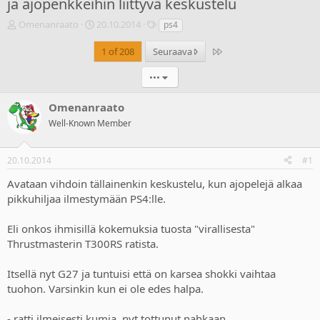
ja ajopenkkeihin liittyvä keskustelu
V
A
T
Omenanraato
20.10.2014
ps4
i
l
u
e
o
n
Last
1 of 208
Seuraava
s
i
n
t
t
i
•••
i
u
s
k
s
t
Omenanraato
e
p
e
Well-Known Member
t
ä
e
j
i
t
u
v
20.10.2014
#1
n
ä
a
m
Avataan vihdoin tällainenkin keskustelu, kun ajopelejä alkaa
l
ä
pikkuhiljaa ilmestymään PS4:lle.
o
ä
i
r
Eli onkos ihmisillä kokemuksia tuosta "virallisesta"
t
ä
t
Thrustmasterin T300RS ratista.
a
j
Itsellä nyt G27 ja tuntuisi että on karsea shokki vaihtaa
a
tuohon. Varsinkin kun ei ole edes halpa.
- ratti ilmeisesti kumia, nyt tottunut nahkaan.