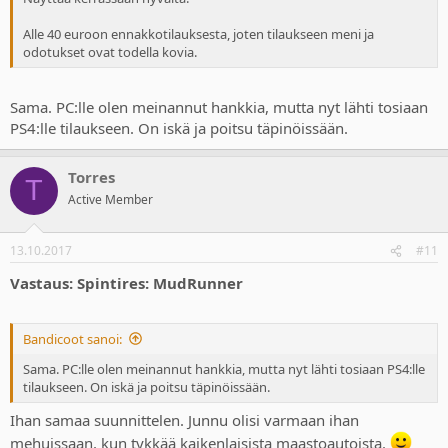
Alle 40 euroon ennakkotilauksesta, joten tilaukseen meni ja
odotukset ovat todella kovia.
Sama. PC:lle olen meinannut hankkia, mutta nyt lähti tosiaan
PS4:lle tilaukseen. On iskä ja poitsu täpinöissään.
Torres
T
Active Member
13.10.2017
#11
Vastaus: Spintires: MudRunner
Bandicoot sanoi:
Sama. PC:lle olen meinannut hankkia, mutta nyt lähti tosiaan PS4:lle
tilaukseen. On iskä ja poitsu täpinöissään.
Ihan samaa suunnittelen. Junnu olisi varmaan ihan
mehuissaan, kun tykkää kaikenlaisista maastoautoista.