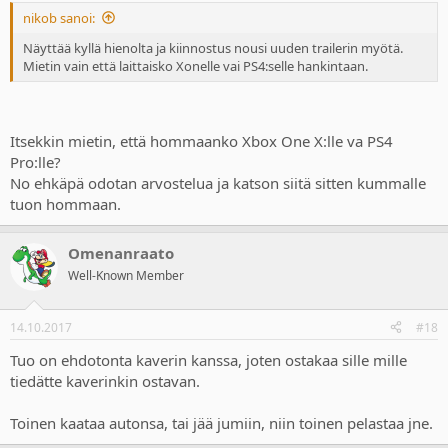
nikob sanoi:
Näyttää kyllä hienolta ja kiinnostus nousi uuden trailerin myötä.
Mietin vain että laittaisko Xonelle vai PS4:selle hankintaan.
Itsekkin mietin, että hommaanko Xbox One X:lle va PS4
Pro:lle?
No ehkäpä odotan arvostelua ja katson siitä sitten kummalle
tuon hommaan.
Omenanraato
Well-Known Member
14.10.2017
#18
Tuo on ehdotonta kaverin kanssa, joten ostakaa sille mille
tiedätte kaverinkin ostavan.
Toinen kaataa autonsa, tai jää jumiin, niin toinen pelastaa jne.