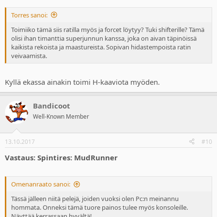
Torres sanoi:
Toimiiko tämä siis ratilla myös ja forcet löytyy? Tuki shifterille? Tämä
olisi ihan timanttia superjunnun kanssa, joka on aivan täpinöissä
kaikista rekoista ja maastureista. Sopivan hidastempoista ratin
veivaamista.
Kyllä ekassa ainakin toimi H-kaaviota myöden.
Bandicoot
Well-Known Member
13.10.2017
#10
Vastaus: Spintires: MudRunner
Omenanraato sanoi:
Tässä jälleen niitä pelejä, joiden vuoksi olen Pc:n meinannu
hommata. Onneksi tämä tuore painos tulee myös konsoleille.
Näyttää kerrassaan hyvältä!