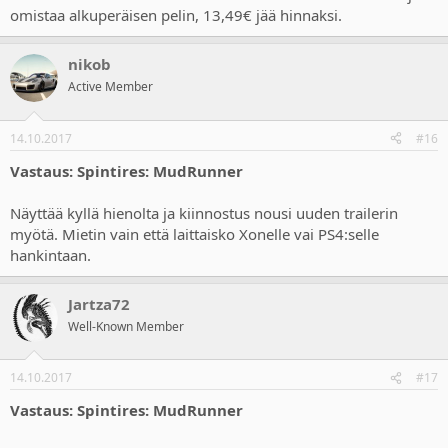
omistaa alkuperäisen pelin, 13,49€ jää hinnaksi.
nikob
Active Member
14.10.2017
#16
Vastaus: Spintires: MudRunner
Näyttää kyllä hienolta ja kiinnostus nousi uuden trailerin
myötä. Mietin vain että laittaisko Xonelle vai PS4:selle
hankintaan.
Jartza72
Well-Known Member
14.10.2017
#17
Vastaus: Spintires: MudRunner