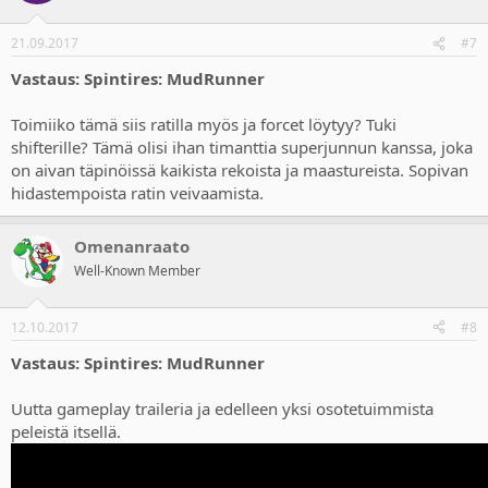
21.09.2017
#7
Vastaus: Spintires: MudRunner
Toimiiko tämä siis ratilla myös ja forcet löytyy? Tuki
shifterille? Tämä olisi ihan timanttia superjunnun kanssa, joka
on aivan täpinöissä kaikista rekoista ja maastureista. Sopivan
hidastempoista ratin veivaamista.
Omenanraato
Well-Known Member
12.10.2017
#8
Vastaus: Spintires: MudRunner
Uutta gameplay traileria ja edelleen yksi osotetuimmista
peleistä itsellä.