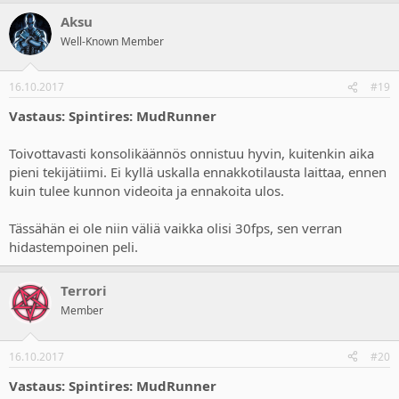
Aksu
Well-Known Member
16.10.2017
#19
Vastaus: Spintires: MudRunner
Toivottavasti konsolikäännös onnistuu hyvin, kuitenkin aika
pieni tekijätiimi. Ei kyllä uskalla ennakkotilausta laittaa, ennen
kuin tulee kunnon videoita ja ennakoita ulos.
Tässähän ei ole niin väliä vaikka olisi 30fps, sen verran
hidastempoinen peli.
Terrori
Member
16.10.2017
#20
Vastaus: Spintires: MudRunner