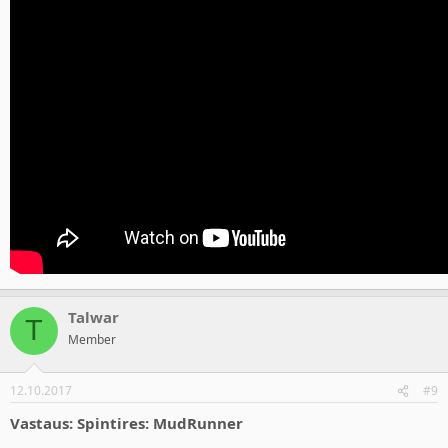
Talwar
T
Member
12.10.2017
#9
Vastaus: Spintires: MudRunner