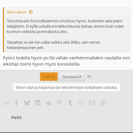
Aksu sanoi:
Toivottavasti konsolikäännös onnistuu hyvin, kuitenkin aika pieni
tekijätiimi. Ei kyllä uskalla ennakkotilausta laittaa, ennen kuin tulee
kunnon videoita ja ennakoita ulos.
Tässähän ei ole niin väliä vaikka olisi 30fps, sen verran
hidastempoinen peli.
Pyörii todella hyvin pc:llä vähän vanhemmallakin raudalla niin
eiköhän toimi hyvin myös konsoleilla.
Last
1 of 13
Seuraava
Sinun täytyy kirjautua tai rekisteröityä voidaksesi vastata.
Facebook
Bluesky
LinkedIn
Reddit
Pinterest
Tumblr
WhatsApp
Sähköposti
Linkki
Jaa:
Pelit