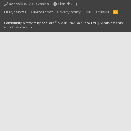
KonsoliFIN 2018 vaalea
Finnish (FI)
Ota yhteyttä
Käyttöehdot
Privacy policy
Tuki
Etusivu
R
S
S
®
Community platform by XenForo
© 2010-2026 XenForo Ltd.
|
Media embeds
via s9e/MediaSites