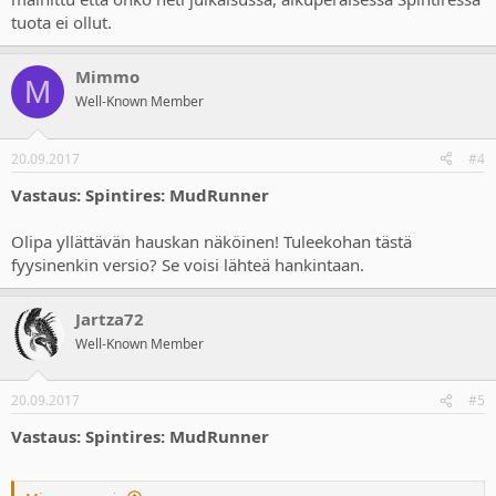
tuota ei ollut.
Mimmo
M
Well-Known Member
20.09.2017
#4
Vastaus: Spintires: MudRunner
Olipa yllättävän hauskan näköinen! Tuleekohan tästä
fyysinenkin versio? Se voisi lähteä hankintaan.
Jartza72
Well-Known Member
20.09.2017
#5
Vastaus: Spintires: MudRunner