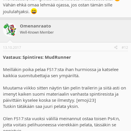
Vähän ehkä omaa lehmää ojassa, jos ostan tämän sille
joululahjaksi.
Omenanraato
Well-Known Member
13.10.2017
#12
Vastaus: Spintires: MudRunner
Meilläkin poika pelaa FS17:sta ihan hurmiossa ja katselee
kaikkia suomitubettajia sen ympäriltä.
Muutama viikko sitten näytin tän pelin trailerin ja siitä asti on
imenyt kaiken suomi materiaalin vanhasta spintiresista ja
päivittäin kyselee koska se ilmestyy. [emoji23]
Tuskin tätäkään saa juuri pelata yksin.
Olen FS17:sta vuoksi välillä meinannut ostaa toisen Ps4:n,
jotta voitais pelihuoneessa vierekkäin pelata, tässäkin se
onnistuis.