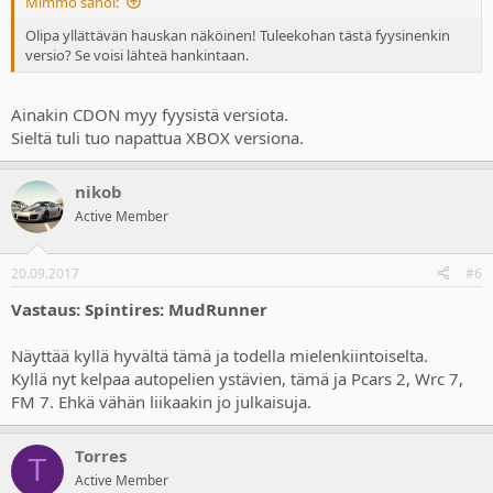
Mimmo sanoi:
Olipa yllättävän hauskan näköinen! Tuleekohan tästä fyysinenkin
versio? Se voisi lähteä hankintaan.
Ainakin CDON myy fyysistä versiota.
Sieltä tuli tuo napattua XBOX versiona.
nikob
Active Member
20.09.2017
#6
Vastaus: Spintires: MudRunner
Näyttää kyllä hyvältä tämä ja todella mielenkiintoiselta.
Kyllä nyt kelpaa autopelien ystävien, tämä ja Pcars 2, Wrc 7,
FM 7. Ehkä vähän liikaakin jo julkaisuja.
Torres
T
Active Member