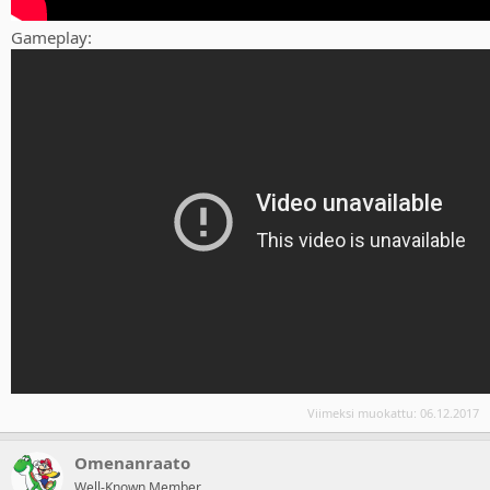
Gameplay:
Viimeksi muokattu:
06.12.2017
Omenanraato
Well-Known Member