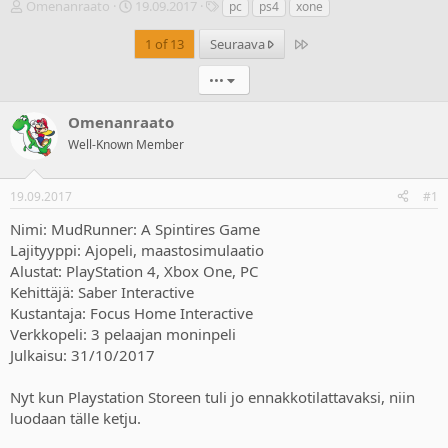
V
A
T
Omenanraato
19.09.2017
pc
ps4
xone
i
l
u
e
o
n
Last
1 of 13
Seuraava
s
i
n
t
t
i
•••
i
u
s
k
s
t
Omenanraato
e
p
e
Well-Known Member
t
ä
e
j
i
t
u
v
19.09.2017
#1
n
ä
a
m
Nimi: MudRunner: A Spintires Game
l
ä
Lajityyppi: Ajopeli, maastosimulaatio
o
ä
Alustat: PlayStation 4, Xbox One, PC
i
r
Kehittäjä: Saber Interactive
t
ä
t
Kustantaja: Focus Home Interactive
a
Verkkopeli: 3 pelaajan moninpeli
j
Julkaisu: 31/10/2017
a
Nyt kun Playstation Storeen tuli jo ennakkotilattavaksi, niin
luodaan tälle ketju.