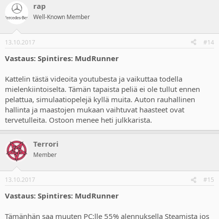
rap
Well-Known Member
13.10.2017
#14
Vastaus: Spintires: MudRunner
Kattelin tästä videoita youtubesta ja vaikuttaa todella
mielenkiintoiselta. Tämän tapaista peliä ei ole tullut ennen
pelattua, simulaatiopelejä kyllä muita. Auton rauhallinen
hallinta ja maastojen mukaan vaihtuvat haasteet ovat
tervetulleita. Ostoon menee heti julkkarista.
Terrori
Member
13.10.2017
#15
Vastaus: Spintires: MudRunner
Tämänhän saa muuten PC:lle 55% alennuksella Steamista jos