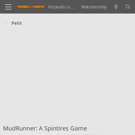
Kirjaudu sisään
Rekisteröidy
Pelit
MudRunner: A Spintires Game