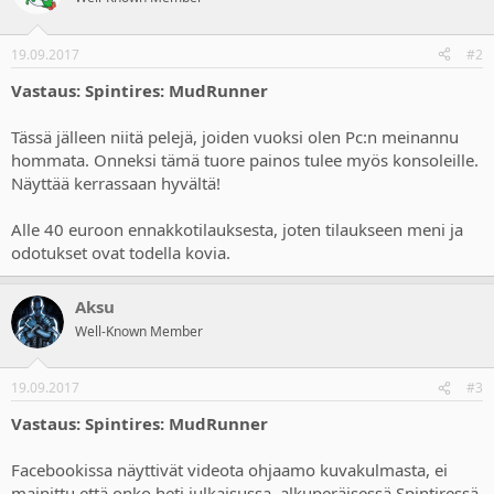
19.09.2017
#2
Vastaus: Spintires: MudRunner
Tässä jälleen niitä pelejä, joiden vuoksi olen Pc:n meinannu
hommata. Onneksi tämä tuore painos tulee myös konsoleille.
Näyttää kerrassaan hyvältä!
Alle 40 euroon ennakkotilauksesta, joten tilaukseen meni ja
odotukset ovat todella kovia.
Aksu
Well-Known Member
19.09.2017
#3
Vastaus: Spintires: MudRunner
Facebookissa näyttivät videota ohjaamo kuvakulmasta, ei
mainittu että onko heti julkaisussa, alkuperäisessä Spintiressä