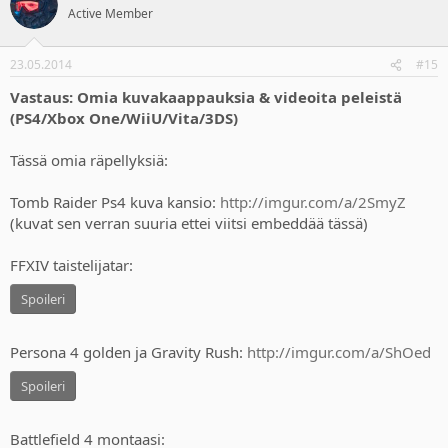
Active Member
23.05.2014
#15
Vastaus: Omia kuvakaappauksia & videoita peleistä
(PS4/Xbox One/WiiU/Vita/3DS)
Tässä omia räpellyksiä:
Tomb Raider Ps4 kuva kansio:
http://imgur.com/a/2SmyZ
(kuvat sen verran suuria ettei viitsi embeddää tässä)
FFXIV taistelijatar:
Spoileri
Persona 4 golden ja Gravity Rush:
http://imgur.com/a/ShOed
Spoileri
Battlefield 4 montaasi: