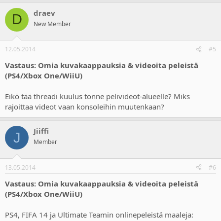
draev
D
New Member
12.05.2014
#5
Vastaus: Omia kuvakaappauksia & videoita peleistä
(PS4/Xbox One/WiiU)
Eikö tää threadi kuulus tonne pelivideot-alueelle? Miks
rajoittaa videot vaan konsoleihin muutenkaan?
Jiiffi
J
Member
13.05.2014
#6
Vastaus: Omia kuvakaappauksia & videoita peleistä
(PS4/Xbox One/WiiU)
PS4, FIFA 14 ja Ultimate Teamin onlinepeleistä maaleja: