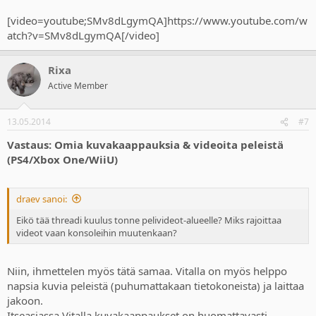
[video=youtube;SMv8dLgymQA]https://www.youtube.com/w
atch?v=SMv8dLgymQA[/video]
Rixa
Active Member
13.05.2014
#7
Vastaus: Omia kuvakaappauksia & videoita peleistä
(PS4/Xbox One/WiiU)
draev sanoi:
Eikö tää threadi kuulus tonne pelivideot-alueelle? Miks rajoittaa
videot vaan konsoleihin muutenkaan?
Niin, ihmettelen myös tätä samaa. Vitalla on myös helppo
napsia kuvia peleistä (puhumattakaan tietokoneista) ja laittaa
jakoon.
Itseasiassa Vitalla kuvakaappaukset on huomattavasti