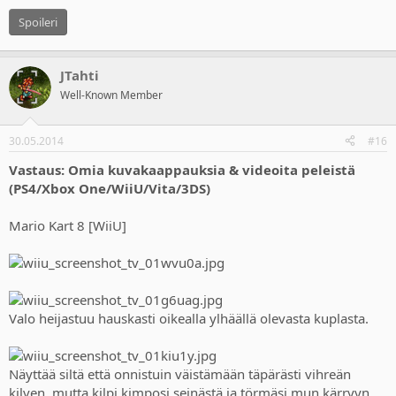
Spoileri
JTahti
Well-Known Member
30.05.2014
#16
Vastaus: Omia kuvakaappauksia & videoita peleistä
(PS4/Xbox One/WiiU/Vita/3DS)
Mario Kart 8 [WiiU]
Valo heijastuu hauskasti oikealla ylhäällä olevasta kuplasta.
Näyttää siltä että onnistuin väistämään täpärästi vihreän
kilven, mutta kilpi kimposi seinästä ja törmäsi mun kärryyn.