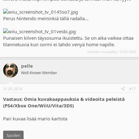
Perus Nintendo meininkiä tällä radalla...
Punaisen kilven täysosuma ikuistettu. Se on aika vaikea ottaa
tilannekuvia kun sormi ei tahdo venyä home napille.
Viimeksi muokattu:
15.03.2020
pelle
Well-Known Member
31.05.2014
#17
Vastaus: Omia kuvakaappauksia & videoita peleistä
(PS4/Xbox One/WiiU/Vita/3DS)
Pari kuvaa lisää mario kartista
Spoileri