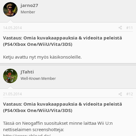
jarno27
Member
14.05.2014
#11
Vastaus: Omia kuvakaappauksia & videoita peleistä
(PS4/Xbox One/WiiU/Vita/3DS)
Ketju avattu nyt myös käsikonsoleille.
JTahti
Well-Known Member
21.05.2014
#12
Vastaus: Omia kuvakaappauksia & videoita peleistä
(PS4/Xbox One/WiiU/Vita/3DS)
Tässä on Neogaffin suositukset minne laittaa Wii U:n
nettiselaimen screenshotteja:
http://www.abload.de/