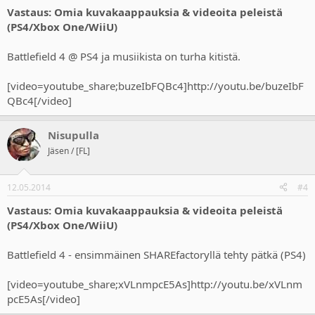
Vastaus: Omia kuvakaappauksia & videoita peleistä
(PS4/Xbox One/WiiU)
Battlefield 4 @ PS4 ja musiikista on turha kitistä.
[video=youtube_share;buzeIbFQBc4]http://youtu.be/buzeIbF
QBc4[/video]
Nisupulla
Jäsen / [FL]
12.05.2014
#4
Vastaus: Omia kuvakaappauksia & videoita peleistä
(PS4/Xbox One/WiiU)
Battlefield 4 - ensimmäinen SHAREfactoryllä tehty pätkä (PS4)
[video=youtube_share;xVLnmpcE5As]http://youtu.be/xVLnm
pcE5As[/video]