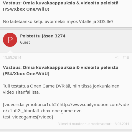
Vastaus: Omia kuvakaappauksia & videoita peleistä
(PS4/Xbox One/WiiU)
No laitetaanko ketju avoimeksi myös Vitalle ja 3DS:lle?
Poistettu jäsen 3274
P
Guest
13.05.2014
#10
Vastaus: Omia kuvakaappauksia & videoita peleistä
(PS4/Xbox One/WiiU)
Tuli testattua Onen Game DVR:ää, niin tässä jonkunlainen
video Titanfallista.
[video=dailymotion;x1ufi2i]http://www.dailymotion.com/vide
o/x1ufi2i_titanfall-xbox-one-game-dvr-
test_videogames[/video]
Viimeksi muokannut moderaattori:
13.05.2014