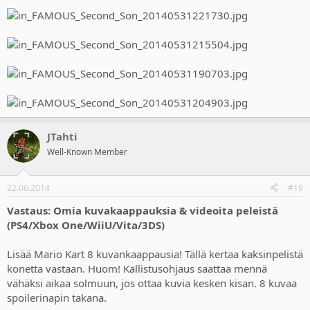
JTahti
Well-Known Member
22.06.2014
#19
Vastaus: Omia kuvakaappauksia & videoita peleistä
(PS4/Xbox One/WiiU/Vita/3DS)
Lisää Mario Kart 8 kuvankaappausia! Tällä kertaa kaksinpelistä
konetta vastaan. Huom! Kallistusohjaus saattaa mennä
vähäksi aikaa solmuun, jos ottaa kuvia kesken kisan. 8 kuvaa
spoilerinapin takana.