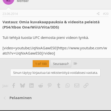
Member
23.06.2014
#20
Vastaus: Omia kuvakaappauksia & videoita peleistä
(PS4/Xbox One/WiiU/Vita/3DS)
Tuli tehtyä tuosta UFC demosta pieni videon tynkä.
[video=youtube;UqNxAGawES0]https://www.youtube.com/w
atch?v=UqNxAGawES0[/video]
Last
1 of 100
Seuraava
Sinun täytyy kirjautua tai rekisteröityä voidaksesi vastata.
Facebook
Bluesky
LinkedIn
Reddit
Pinterest
Tumblr
WhatsApp
Sähköposti
Linkki
Jaa:
Pelaaminen