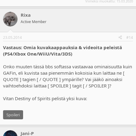
Viimeksi muokattu:
15.03.2020
Rixa
Active Member
23.05.2014
#14
Vastaus: Omia kuvakaappauksia & videoita peleistä
(PS4/Xbox One/WiiU/Vita/3DS)
Onko muuten tässä bbs softassa vastaavaa ominaisuutta kuin
GAFin, eli kuvista saa pienemmän kokoisia kun laittaa ne [
QUOTE ] tagien [ / QUOTE ] ympärille? Vai jääkö ainoaksi
vaihtoehdoksi laittaa [ SPOILER ] tagit [ / SPOILER ]?
Vitan Destiny of Spirits pelistä yksi kuva:
Spoileri
Jani-P