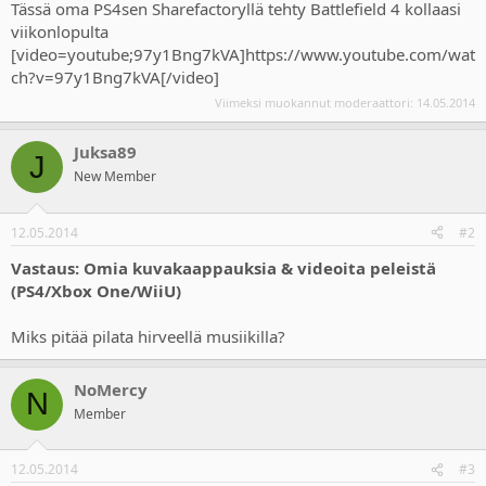
Tässä oma PS4sen Sharefactoryllä tehty Battlefield 4 kollaasi
viikonlopulta
[video=youtube;97y1Bng7kVA]https://www.youtube.com/wat
ch?v=97y1Bng7kVA[/video]
Viimeksi muokannut moderaattori:
14.05.2014
Juksa89
J
New Member
12.05.2014
#2
Vastaus: Omia kuvakaappauksia & videoita peleistä
(PS4/Xbox One/WiiU)
Miks pitää pilata hirveellä musiikilla?
NoMercy
N
Member
12.05.2014
#3