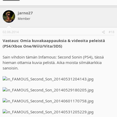
jarno27
Member
02.06.2014
#18
Vastaus: Omia kuvakaappauksia & videoita peleistä
(PS4/Xbox One/WiiU/Vita/3DS)
Sain vihdoin tämän Infamous: Second Sonin (PS4), tässä
hieman ottamia kuvia pelistä. Aika moista silmäkarkkia
sanoisin.