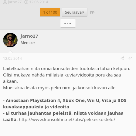
V
A
jarno27
12.05.2014
i
l
Last
1 of 100
Seuraava
e
o
s
i
•••
t
t
i
u
k
s
jarno27
e
p
Member
t
ä
j
i
u
v
12.05.2014
#1
n
ä
a
m
Laitelkaahan niitä omia konsoleiden tuotoksia tähän ketjuun.
l
ä
Olisi mukava nähdä millaisia kuvia/videoita porukka saa
o
ä
aikaan.
i
r
Muistakaa lisätä myös pelin nimi ja konsoli kuvan alle.
t
ä
t
- Ainostaan Playstation 4, Xbox One, Wii U, Vita ja 3DS
a
j
kuvakaappauksia ja videoita
a
- Ei turhaa jauhantaa peleistä, niistä voidaan jauhaa
täällä:
http://www.konsolifin.net/bbs/pelikeskustelu/