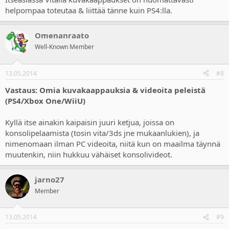
helpompaa toteutaa & liittää tänne kuin PS4:lla.
Omenanraato
Well-Known Member
13.05.2014
#8
Vastaus: Omia kuvakaappauksia & videoita peleistä
(PS4/Xbox One/WiiU)
Kyllä itse ainakin kaipaisin juuri ketjua, joissa on
konsolipelaamista (tosin vita/3ds jne mukaanlukien), ja
nimenomaan ilman PC videoita, niitä kun on maailma täynnä
muutenkin, niin hukkuu vähäiset konsolivideot.
jarno27
Member
13.05.2014
#9