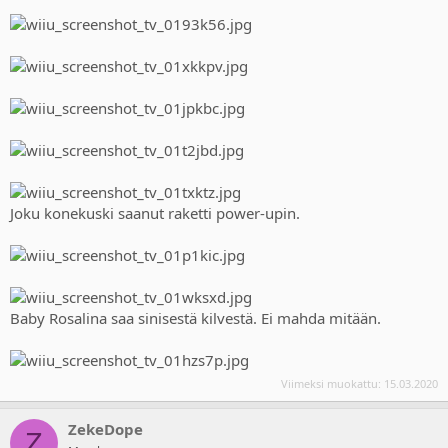
Joku konekuski saanut raketti power-upin.
Baby Rosalina saa sinisestä kilvestä. Ei mahda mitään.
Viimeksi muokattu:
15.03.2020
ZekeDope
Z