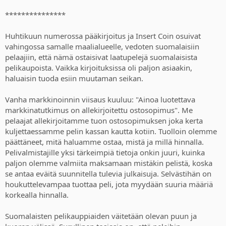
***************
Huhtikuun numerossa pääkirjoitus ja Insert Coin osuivat
vahingossa samalle maalialueelle, vedoten suomalaisiin
pelaajiin, että nämä ostaisivat laatupelejä suomalaisista
pelikaupoista. Vaikka kirjoituksissa oli paljon asiaakin,
haluaisin tuoda esiin muutaman seikan.
Vanha markkinoinnin viisaus kuuluu: "Ainoa luotettava
markkinatutkimus on allekirjoitettu ostosopimus". Me
pelaajat allekirjoitamme tuon ostosopimuksen joka kerta
kuljettaessamme pelin kassan kautta kotiin. Tuolloin olemme
päättäneet, mitä haluamme ostaa, mistä ja millä hinnalla.
Pelivalmistajille yksi tärkeimpiä tietoja onkin juuri, kuinka
paljon olemme valmiita maksamaan mistäkin pelistä, koska
se antaa eväitä suunnitella tulevia julkaisuja. Selvästihän on
houkuttelevampaa tuottaa peli, jota myydään suuria määriä
korkealla hinnalla.
Suomalaisten pelikauppiaiden väitetään olevan puun ja