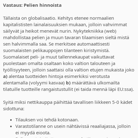
Vastaus: Pelien hinnoista
Tällaista on globalisaatio. Kehitys etenee normaalien
kapitalististen lainalaisuuksien mukaan, jolloin vahvimmat
säilyvät ja heikot menevät nurin. Nykytekniikka (web)
mahdollistaa pelien ja muun tavaran tilaamisen sieltä mistä
sen halvimmalla saa. Se merkitsee automaattisesti
suomalaisten pelikauppojen tilanteen kiristymistä.
Suomalaiset peli- ja muut tallennekaupat vaikuttavat
puolestaan omalta osaltaan koko valtion talouteen ja
työllisyyteen, jolloin saattaisi olla valtion etujen mukaista joko
a)
alentaa tuotteiden hintoja esimerkiksi verotusta
alentamalla (volyymi kasvaa)
b)
määrättävä ulkomailta
tilatuille tuotteille rangaistustullit (ei taida mennä läpi EU:ssa).
Syitä miksi nettikauppa päihittää tavallisen liikkeen 5-0 kädet
sidottuna:
Tilauksen voi tehdä kotonaan.
Varastotilanne on usein nähtävissä reaaliajassa, jolloin
ei myydä eioota.