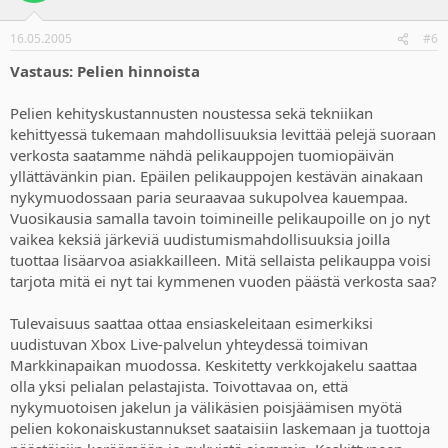
16.05.2005
#6
Vastaus: Pelien hinnoista
Pelien kehityskustannusten noustessa sekä tekniikan
kehittyessä tukemaan mahdollisuuksia levittää pelejä suoraan
verkosta saatamme nähdä pelikauppojen tuomiopäivän
yllättävänkin pian. Epäilen pelikauppojen kestävän ainakaan
nykymuodossaan paria seuraavaa sukupolvea kauempaa.
Vuosikausia samalla tavoin toimineille pelikaupoille on jo nyt
vaikea keksiä järkeviä uudistumismahdollisuuksia joilla
tuottaa lisäarvoa asiakkailleen. Mitä sellaista pelikauppa voisi
tarjota mitä ei nyt tai kymmenen vuoden päästä verkosta saa?
Tulevaisuus saattaa ottaa ensiaskeleitaan esimerkiksi
uudistuvan Xbox Live-palvelun yhteydessä toimivan
Markkinapaikan muodossa. Keskitetty verkkojakelu saattaa
olla yksi pelialan pelastajista. Toivottavaa on, että
nykymuotoisen jakelun ja välikäsien poisjäämisen myötä
pelien kokonaiskustannukset saataisiin laskemaan ja tuottoja