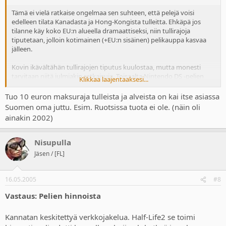
Tämä ei vielä ratkaise ongelmaa sen suhteen, että pelejä voisi
edelleen tilata Kanadasta ja Hong-Kongista tulleitta. Ehkäpä jos
tilanne käy koko EU:n alueella dramaattiseksi, niin tullirajoja
tiputetaan, jolloin kotimainen (+EU:n sisäinen) pelikauppa kasvaa
jälleen.
Kovin ikävältähän tullirajojen tiputus kuulostaa, mutta monesti
tarvitaan niitä julmiakin ratkaisuja. Toisaalta Nintendo DS -pelien
Klikkaa laajentaaksesi...
kohdalla hinnat tuntuvat olevan ainakin suunnilleen samalla tasolla
ympäri maailmaa, minkä voisi kuvitella lisäävän kysyntää
Tuo 10 euron maksuraja tulleista ja alveista on kai itse asiassa
kotimaisilla markkinoilla.
Suomen oma juttu. Esim. Ruotsissa tuota ei ole. (näin oli
ainakin 2002)
Nisupulla
Jäsen / [FL]
16.05.2005
#8
Vastaus: Pelien hinnoista
Kannatan keskitettyä verkkojakelua. Half-Life2 se toimi