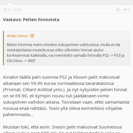
25.11.2013
#17
Vastaus: Pelien hinnoista
draev sanoi:
Miten homma meni viimeksi sukupolven vaihtuessa, mulla ei ole
minkäänlaista muistikuvaa oliko silloinkin hinnat aluksi
korkeammat kaikkialla, vai mentiinkö samalla hinnalla PS2 -> PS3 ja
OG Xbox -> 360?
Ainakin täällä päin suomea PS2 ja Xboxin pelit maksoivat
aikanaan sen 59.90 euroa normaaleissa tavarataloissa
(Prismat, Cittarit Anttilat yms.). Ja nyt nykyisten pelien hinnat
on se 69.90, eli kympin nousu tuli jäädäkseen viime
sukupolven vaihdon aikana. Toivotaan vaan, ettei samanlaista
nousua enää nähtäisi. Tosin yllä oleva esimerkkisi vihjailee
pahemmasta...
Muistan toki, että esim. Snesin pelit maksoivat Suomesssa
silloin joskus noin 500 mk. En nyt tarkkaa tiedä kuinka se