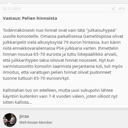
25.11.2013
#16
Vastaus: Pelien hinnoista
Todennäköisesti nuo hinnat ovat vain tätä "julkaisuhypeä"
uusille konsoleille. Omassa paikallisessa GameStopissa olivat
julkkaripelit vielä alkusyksystä 79 euron hintaisia, kun kävin
niitä ennakkovarailemassa PS4-julkkaria varten. Ihmettelin
hinnan nousua 65-70 eurosta ja tuttu liikepäällikkö arvaili,
että julkkarihypen takia olisivat hinnat nousseet. Nyt kun
varmistussoitto konsolin saannista perjantaina tuli, tuli myös
ilmoitus, että varattujen pelien hinnat olivat pudonneet
tuonne tuttuun 65-70 euroon/kpl.
Kallistahan tuo on edelleen, mutta uusi sukupolvi lähtee
käyntiin kuitenkin vain 7-8 vuoden välein, joten olkoot nyt
sitten kallista...
Jirza
Well-Known Member