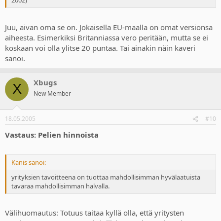
2002)
Juu, aivan oma se on. Jokaisella EU-maalla on omat versionsa
aiheesta. Esimerkiksi Britanniassa vero peritään, mutta se ei
koskaan voi olla ylitse 20 puntaa. Tai ainakin näin kaveri
sanoi.
Xbugs
X
New Member
18.05.2005
#10
Vastaus: Pelien hinnoista
Kanis sanoi:
yrityksien tavoitteena on tuottaa mahdollisimman hyvälaatuista
tavaraa mahdollisimman halvalla.
Välihuomautus: Totuus taitaa kyllä olla, että yritysten