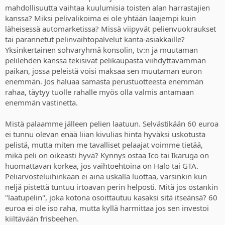
mahdollisuutta vaihtaa kuulumisia toisten alan harrastajien
kanssa? Miksi pelivalikoima ei ole yhtään laajempi kuin
läheisessä automarketissa? Missä viipyvät pelienvuokraukset
tai parannetut pelinvaihtopalvelut kanta-asiakkaille?
Yksinkertainen sohvaryhmä konsolin, tv:n ja muutaman
pelilehden kanssa tekisivät pelikaupasta viihdyttävämmän
paikan, jossa peleistä voisi maksaa sen muutaman euron
enemmän. Jos haluaa samasta perustuotteesta enemmän
rahaa, täytyy tuolle rahalle myös olla valmis antamaan
enemmän vastinetta.
Mistä palaamme jälleen pelien laatuun. Selvästikään 60 euroa
ei tunnu olevan enää liian kivulias hinta hyväksi uskotusta
pelistä, mutta miten me tavalliset pelaajat voimme tietää,
mikä peli on oikeasti hyvä? Kynnys ostaa Ico tai Ikaruga on
huomattavan korkea, jos vaihtoehtoina on Halo tai GTA.
Peliarvosteluihinkaan ei aina uskalla luottaa, varsinkin kun
neljä pistettä tuntuu irtoavan perin helposti. Mitä jos ostankin
"laatupelin", joka kotona osoittautuu kasaksi sitä itseänsä? 60
euroa ei ole iso raha, mutta kyllä harmittaa jos sen investoi
kiiltävään frisbeehen.