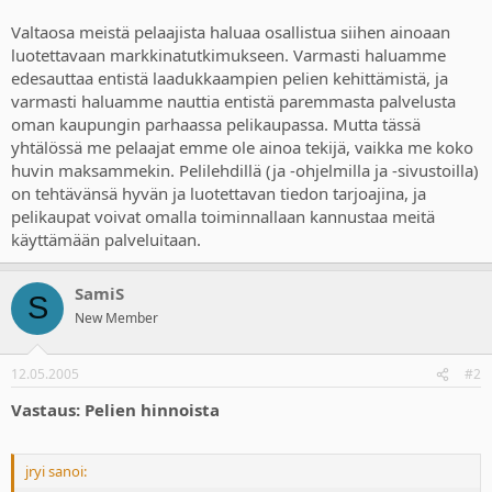
Valtaosa meistä pelaajista haluaa osallistua siihen ainoaan
luotettavaan markkinatutkimukseen. Varmasti haluamme
edesauttaa entistä laadukkaampien pelien kehittämistä, ja
varmasti haluamme nauttia entistä paremmasta palvelusta
oman kaupungin parhaassa pelikaupassa. Mutta tässä
yhtälössä me pelaajat emme ole ainoa tekijä, vaikka me koko
huvin maksammekin. Pelilehdillä (ja -ohjelmilla ja -sivustoilla)
on tehtävänsä hyvän ja luotettavan tiedon tarjoajina, ja
pelikaupat voivat omalla toiminnallaan kannustaa meitä
käyttämään palveluitaan.
SamiS
S
New Member
12.05.2005
#2
Vastaus: Pelien hinnoista
jryi sanoi: