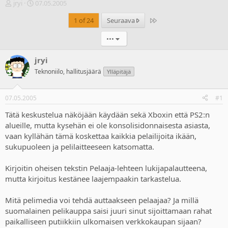
V
A
jryi
07.05.2005
i
l
Last
1 of 24
Seuraava
e
o
s
i
•••
t
t
i
u
k
s
jryi
e
p
Teknoniilo, hallitusjäärä
Ylläpitäjä
t
ä
j
i
u
v
07.05.2005
#1
n
ä
a
m
Tätä keskustelua näköjään käydään sekä Xboxin että PS2:n
l
ä
alueille, mutta kysehän ei ole konsolisidonnaisesta asiasta,
o
ä
vaan kyllähän tämä koskettaa kaikkia pelailijoita ikään,
i
r
sukupuoleen ja pelilaitteeseen katsomatta.
t
ä
t
Kirjoitin oheisen tekstin Pelaaja-lehteen lukijapalautteena,
a
j
mutta kirjoitus kestänee laajempaakin tarkastelua.
a
Mitä pelimedia voi tehdä auttaakseen pelaajaa? Ja millä
suomalainen pelikauppa saisi juuri sinut sijoittamaan rahat
paikalliseen putiikkiin ulkomaisen verkkokaupan sijaan?