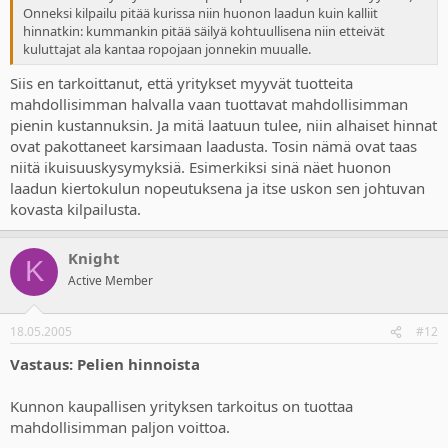
Onneksi kilpailu pitää kurissa niin huonon laadun kuin kalliit
hinnatkin: kummankin pitää säilyä kohtuullisena niin etteivät
kuluttajat ala kantaa ropojaan jonnekin muualle.
Siis en tarkoittanut, että yritykset myyvät tuotteita
mahdollisimman halvalla vaan tuottavat mahdollisimman
pienin kustannuksin. Ja mitä laatuun tulee, niin alhaiset hinnat
ovat pakottaneet karsimaan laadusta. Tosin nämä ovat taas
niitä ikuisuuskysymyksiä. Esimerkiksi sinä näet huonon
laadun kiertokulun nopeutuksena ja itse uskon sen johtuvan
kovasta kilpailusta.
Knight
K
Active Member
18.05.2005
#12
Vastaus: Pelien hinnoista
Kunnon kaupallisen yrityksen tarkoitus on tuottaa
mahdollisimman paljon voittoa.