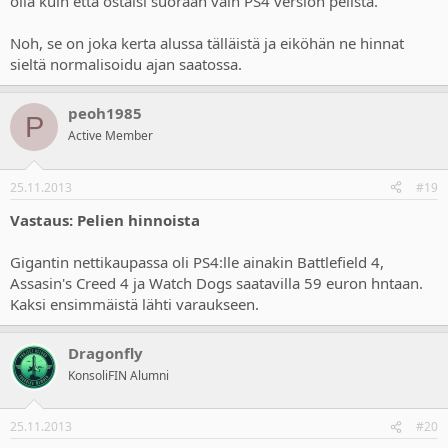
olla kuin että ostaisi suoraan vain PS4 version pelistä.
Noh, se on joka kerta alussa tälläistä ja eiköhän ne hinnat
sieltä normalisoidu ajan saatossa.
peoh1985
P
Active Member
25.11.2013
#19
Vastaus: Pelien hinnoista
Gigantin nettikaupassa oli PS4:lle ainakin Battlefield 4,
Assasin's Creed 4 ja Watch Dogs saatavilla 59 euron hntaan.
Kaksi ensimmäistä lähti varaukseen.
Dragonfly
KonsoliFIN Alumni
25.11.2013
#20