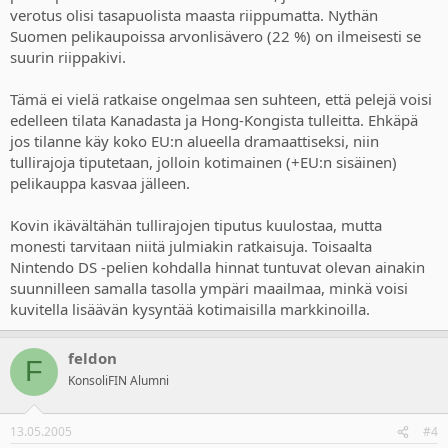
verotus olisi tasapuolista maasta riippumatta. Nythän
Suomen pelikaupoissa arvonlisävero (22 %) on ilmeisesti se
suurin riippakivi.
Tämä ei vielä ratkaise ongelmaa sen suhteen, että pelejä voisi
edelleen tilata Kanadasta ja Hong-Kongista tulleitta. Ehkäpä
jos tilanne käy koko EU:n alueella dramaattiseksi, niin
tullirajoja tiputetaan, jolloin kotimainen (+EU:n sisäinen)
pelikauppa kasvaa jälleen.
Kovin ikävältähän tullirajojen tiputus kuulostaa, mutta
monesti tarvitaan niitä julmiakin ratkaisuja. Toisaalta
Nintendo DS -pelien kohdalla hinnat tuntuvat olevan ainakin
suunnilleen samalla tasolla ympäri maailmaa, minkä voisi
kuvitella lisäävän kysyntää kotimaisilla markkinoilla.
feldon
F
KonsoliFIN Alumni
13.05.2005
#4