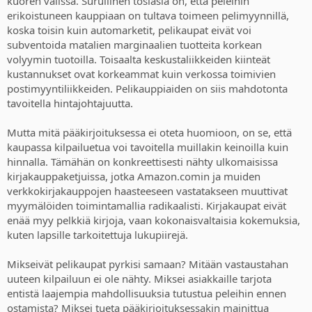
kuoren välissä. Surullinen tosiasia on, että peleihin
erikoistuneen kauppiaan on tultava toimeen pelimyynnillä,
koska toisin kuin automarketit, pelikaupat eivät voi
subventoida matalien marginaalien tuotteita korkean
volyymin tuotoilla. Toisaalta keskustaliikkeiden kiinteät
kustannukset ovat korkeammat kuin verkossa toimivien
postimyyntiliikkeiden. Pelikauppiaiden on siis mahdotonta
tavoitella hintajohtajuutta.
Mutta mitä pääkirjoituksessa ei oteta huomioon, on se, että
kaupassa kilpailuetua voi tavoitella muillakin keinoilla kuin
hinnalla. Tämähän on konkreettisesti nähty ulkomaisissa
kirjakauppaketjuissa, jotka Amazon.comin ja muiden
verkkokirjakauppojen haasteeseen vastatakseen muuttivat
myymälöiden toimintamallia radikaalisti. Kirjakaupat eivät
enää myy pelkkiä kirjoja, vaan kokonaisvaltaisia kokemuksia,
kuten lapsille tarkoitettuja lukupiirejä.
Mikseivät pelikaupat pyrkisi samaan? Mitään vastaustahan
uuteen kilpailuun ei ole nähty. Miksei asiakkaille tarjota
entistä laajempia mahdollisuuksia tutustua peleihin ennen
ostamista? Miksei tueta pääkirjoituksessakin mainittua