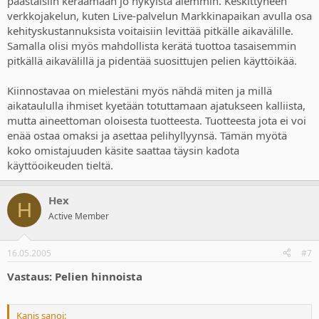
päästäisiin keräämään jo nykyistä aiemmin. Keskittyneen
verkkojakelun, kuten Live-palvelun Markkinapaikan avulla osa
kehityskustannuksista voitaisiin levittää pitkälle aikavälille.
Samalla olisi myös mahdollista kerätä tuottoa tasaisemmin
pitkällä aikavälillä ja pidentää suosittujen pelien käyttöikää.
Kiinnostavaa on mielestäni myös nähdä miten ja millä
aikataululla ihmiset kyetään totuttamaan ajatukseen kalliista,
mutta aineettoman oloisesta tuotteesta. Tuotteesta jota ei voi
enää ostaa omaksi ja asettaa pelihyllyynsä. Tämän myötä
koko omistajuuden käsite saattaa täysin kadota
käyttöoikeuden tieltä.
Hex
H
Active Member
16.05.2005
#7
Vastaus: Pelien hinnoista
Kanis sanoi: