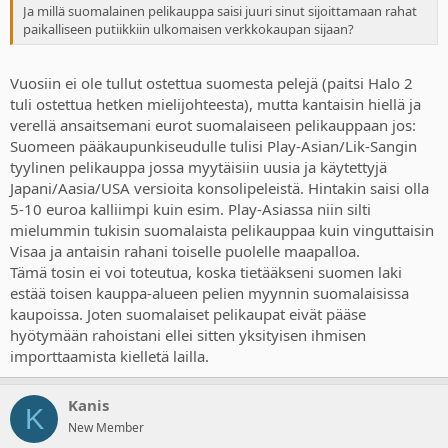
Ja millä suomalainen pelikauppa saisi juuri sinut sijoittamaan rahat
paikalliseen putiikkiin ulkomaisen verkkokaupan sijaan?
Vuosiin ei ole tullut ostettua suomesta pelejä (paitsi Halo 2
tuli ostettua hetken mielijohteesta), mutta kantaisin hiellä ja
verellä ansaitsemani eurot suomalaiseen pelikauppaan jos:
Suomeen pääkaupunkiseudulle tulisi Play-Asian/Lik-Sangin
tyylinen pelikauppa jossa myytäisiin uusia ja käytettyjä
Japani/Aasia/USA versioita konsolipeleistä. Hintakin saisi olla
5-10 euroa kalliimpi kuin esim. Play-Asiassa niin silti
mielummin tukisin suomalaista pelikauppaa kuin vinguttaisin
Visaa ja antaisin rahani toiselle puolelle maapalloa.
Tämä tosin ei voi toteutua, koska tietääkseni suomen laki
estää toisen kauppa-alueen pelien myynnin suomalaisissa
kaupoissa. Joten suomalaiset pelikaupat eivät pääse
hyötymään rahoistani ellei sitten yksityisen ihmisen
importtaamista kielletä lailla.
Kanis
K
New Member