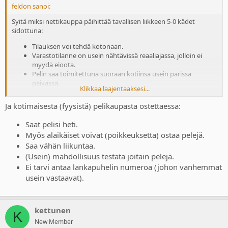
feldon sanoi:
Syitä miksi nettikauppa päihittää tavallisen liikkeen 5-0 kädet
sidottuna:
Tilauksen voi tehdä kotonaan.
Varastotilanne on usein nähtävissä reaaliajassa, jolloin ei
myydä eioota.
Pelin saa toimitettuna suoraan kotiinsa usein parissa
päivässä.
Klikkaa laajentaaksesi...
Monet tuotteet tulevat ulkomailla myyntiin paljon ennen
kuin niitä saa Suomesta.
Ja kotimaisesta (fyysistä) pelikaupasta ostettaessa:
Hinnat ovat parhaimmillaan kymmeniä prosentteja
halvemmat.
Saat pelisi heti.
Myös alaikäiset voivat (poikkeuksetta) ostaa pelejä.
Saa vähän liikuntaa.
(Usein) mahdollisuus testata joitain pelejä.
Ei tarvi antaa lankapuhelin numeroa (johon vanhemmat
usein vastaavat).
kettunen
K
New Member