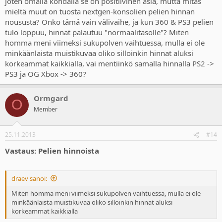
joten omalla kohdalla se on positiivinen asia, mutta mitäs
mieltä muut on tuosta nextgen-konsolien pelien hinnan
noususta? Onko tämä vain välivaihe, ja kun 360 & PS3 pelien
tulo loppuu, hinnat palautuu "normaalitasolle"? Miten
homma meni viimeksi sukupolven vaihtuessa, mulla ei ole
minkäänlaista muistikuvaa oliko silloinkin hinnat aluksi
korkeammat kaikkialla, vai mentiinkö samalla hinnalla PS2 ->
PS3 ja OG Xbox -> 360?
Ormgard
O
Member
25.11.2013
#14
Vastaus: Pelien hinnoista
draev sanoi:
Miten homma meni viimeksi sukupolven vaihtuessa, mulla ei ole
minkäänlaista muistikuvaa oliko silloinkin hinnat aluksi
korkeammat kaikkialla