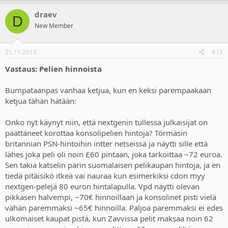
draev
D
New Member
25.11.2013
#13
Vastaus: Pelien hinnoista
Bumpataanpas vanhaa ketjua, kun en keksi parempaakaan
ketjua tähän hätään:
Onko nyt käynyt niin, että nextgenin tullessa julkaisijat on
päättäneet korottaa konsolipelien hintoja? Törmäsin
britannian PSN-hintoihin intter netseissä ja näytti sille että
lähes joka peli oli noin £60 pintaan, joka tarkoittaa ~72 euroa.
Sen takia katselin parin suomalaisen pelikaupan hintoja, ja en
tiedä pitäisikö itkeä vai nauraa kun esimerkiksi cdon myy
nextgen-pelejä 80 euron hintalapulla. Vpd näytti olevan
pikkasen halvempi, ~70€ hinnoillaan ja konsolinet pisti vielä
vähän paremmaksi ~65€ hinnoilla. Paljoa paremmaksi ei edes
ulkomaiset kaupat pistä, kun Zavvissa pelit maksaa noin 62