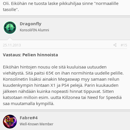
Oli. Eiköhän ne tuosta laske pikkuhiljaa sinne "normaalille
tasolle".
Dragonfly
KonsoliFIN Alumni
25.11.2013
#15
Vastaus: Pelien hinnoista
Eiköhän hintojen nousu ole sitä kuuluisaa uutuuden
viehätystä. Sitä paitsi 65€ on ihan normihinta uudelle pelille.
Konsolinetin lisäksi ainakin Megaswap myy samaan reilun
kuudenkympin hintaan X1 ja PS4 pelejä. Parin kuukauden
jälkeen nähdään kuinka nopeasti hinnat tippuvat. Sitten
katsotaan milloin esim. uutta Killzonea tai Need for Speediä
saa muutamalla kympillä.
Fabre#4
Well-Known Member