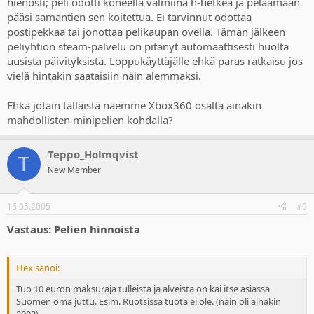
hienosti; peli odotti koneella valmiina h-hetkeä ja pelaamaan
pääsi samantien sen koitettua. Ei tarvinnut odottaa
postipekkaa tai jonottaa pelikaupan ovella. Tämän jälkeen
peliyhtiön steam-palvelu on pitänyt automaattisesti huolta
uusista päivityksistä. Loppukäyttäjälle ehkä paras ratkaisu jos
vielä hintakin saataisiin näin alemmaksi.
Ehkä jotain tälläistä näemme Xbox360 osalta ainakin
mahdollisten minipelien kohdalla?
Teppo_Holmqvist
T
New Member
16.05.2005
#9
Vastaus: Pelien hinnoista
Hex sanoi:
Tuo 10 euron maksuraja tulleista ja alveista on kai itse asiassa
Suomen oma juttu. Esim. Ruotsissa tuota ei ole. (näin oli ainakin