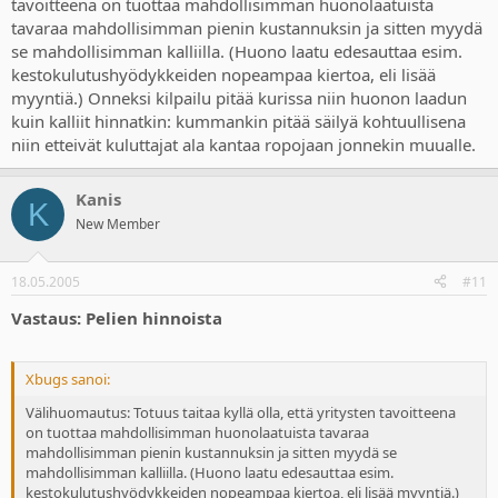
tavoitteena on tuottaa mahdollisimman huonolaatuista
tavaraa mahdollisimman pienin kustannuksin ja sitten myydä
se mahdollisimman kalliilla. (Huono laatu edesauttaa esim.
kestokulutushyödykkeiden nopeampaa kiertoa, eli lisää
myyntiä.) Onneksi kilpailu pitää kurissa niin huonon laadun
kuin kalliit hinnatkin: kummankin pitää säilyä kohtuullisena
niin etteivät kuluttajat ala kantaa ropojaan jonnekin muualle.
Kanis
K
New Member
18.05.2005
#11
Vastaus: Pelien hinnoista
Xbugs sanoi:
Välihuomautus: Totuus taitaa kyllä olla, että yritysten tavoitteena
on tuottaa mahdollisimman huonolaatuista tavaraa
mahdollisimman pienin kustannuksin ja sitten myydä se
mahdollisimman kalliilla. (Huono laatu edesauttaa esim.
kestokulutushyödykkeiden nopeampaa kiertoa, eli lisää myyntiä.)