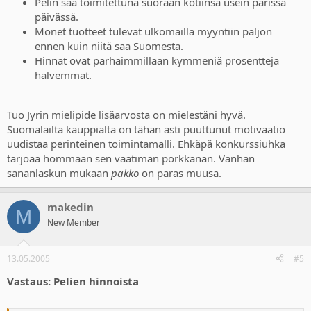
Pelin saa toimitettuna suoraan kotiinsa usein parissa
päivässä.
Monet tuotteet tulevat ulkomailla myyntiin paljon
ennen kuin niitä saa Suomesta.
Hinnat ovat parhaimmillaan kymmeniä prosentteja
halvemmat.
Tuo Jyrin mielipide lisäarvosta on mielestäni hyvä.
Suomalailta kauppialta on tähän asti puuttunut motivaatio
uudistaa perinteinen toimintamalli. Ehkäpä konkurssiuhka
tarjoaa hommaan sen vaatiman porkkanan. Vanhan
sananlaskun mukaan
pakko
on paras muusa.
makedin
M
New Member
13.05.2005
#5
Vastaus: Pelien hinnoista