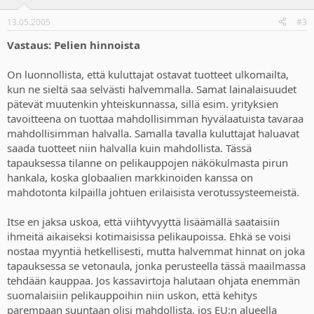
13.05.2005
#3
Vastaus: Pelien hinnoista
On luonnollista, että kuluttajat ostavat tuotteet ulkomailta,
kun ne sieltä saa selvästi halvemmalla. Samat lainalaisuudet
pätevät muutenkin yhteiskunnassa, sillä esim. yrityksien
tavoitteena on tuottaa mahdollisimman hyvälaatuista tavaraa
mahdollisimman halvalla. Samalla tavalla kuluttajat haluavat
saada tuotteet niin halvalla kuin mahdollista. Tässä
tapauksessa tilanne on pelikauppojen näkökulmasta pirun
hankala, koska globaalien markkinoiden kanssa on
mahdotonta kilpailla johtuen erilaisista verotussysteemeistä.
Itse en jaksa uskoa, että viihtyvyyttä lisäämällä saataisiin
ihmeitä aikaiseksi kotimaisissa pelikaupoissa. Ehkä se voisi
nostaa myyntiä hetkellisesti, mutta halvemmat hinnat on joka
tapauksessa se vetonaula, jonka perusteella tässä maailmassa
tehdään kauppaa. Jos kassavirtoja halutaan ohjata enemmän
suomalaisiin pelikauppoihin niin uskon, että kehitys
parempaan suuntaan olisi mahdollista, jos EU:n alueella