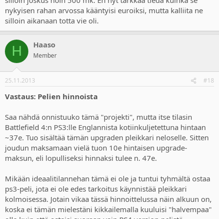
nykyisen rahan arvossa kääntyisi euroiksi, mutta kalliita ne
silloin aikanaan totta vie oli.
Haaso
H
Member
25.11.2013
#18
Vastaus: Pelien hinnoista
Saa nähdä onnistuuko tämä "projekti", mutta itse tilasin
Battlefield 4:n PS3:lle Englannista kotiinkuljetettuna hintaan
~37e. Tuo sisältää tämän upgraden pleikkari neloselle. Sitten
joudun maksamaan vielä tuon 10e hintaisen upgrade-
maksun, eli lopulliseksi hinnaksi tulee n. 47e.
Mikään ideaalitilannehan tämä ei ole ja tuntui tyhmältä ostaa
ps3-peli, jota ei ole edes tarkoitus käynnistää pleikkari
kolmoisessa. Jotain vikaa tässä hinnoittelussa näin alkuun on,
koska ei tämän mielestäni kikkailemalla kuuluisi "halvempaa"