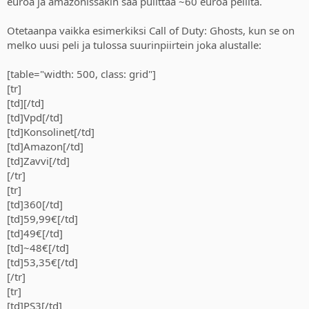
euroa ja amazonissakin saa pulittaa ~60 euroa peliltä.
Otetaanpa vaikka esimerkiksi Call of Duty: Ghosts, kun se on
melko uusi peli ja tulossa suurinpiirtein joka alustalle:
[table="width: 500, class: grid"]
[tr]
[td][/td]
[td]Vpd[/td]
[td]Konsolinet[/td]
[td]Amazon[/td]
[td]Zavvi[/td]
[/tr]
[tr]
[td]360[/td]
[td]59,99€[/td]
[td]49€[/td]
[td]~48€[/td]
[td]53,35€[/td]
[/tr]
[tr]
[td]PS3[/td]