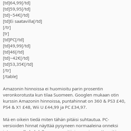
[td]64,99[/td]
[td]59,95[/td]
[td]~54€[/td]
[td]Ei saatavilla[/td]
[/tr]
[tr]
[td]PC[/td]
[td]49,99[/td]
[td]46[/td]
[td]~42€[/td]
[td]53,35€[/td]
[/tr]
[/table]
Amazonin hinnoissa ei huomioitu parin prosentin
veronkorotusta kun tilaa Suomeen. Googlen mukaan otin
kurssin Amazonin hinnoissa, puntahinnat on 360 & PS3 £40,
PS4 & X1 £48, Wii U £44,99 ja PC £34,97.
Mä en oikein tiedä miten tähän pitäisi suhtautua. PC-
versioiden hinnat näyttää pysyneen normaaleina onneksi