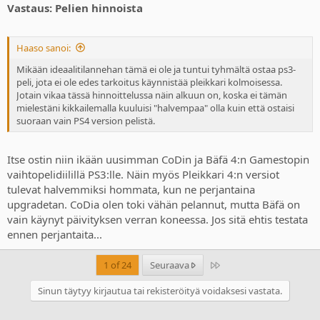
Vastaus: Pelien hinnoista
Haaso sanoi:
Mikään ideaalitilannehan tämä ei ole ja tuntui tyhmältä ostaa ps3-
peli, jota ei ole edes tarkoitus käynnistää pleikkari kolmoisessa.
Jotain vikaa tässä hinnoittelussa näin alkuun on, koska ei tämän
mielestäni kikkailemalla kuuluisi "halvempaa" olla kuin että ostaisi
suoraan vain PS4 version pelistä.
Itse ostin niin ikään uusimman CoDin ja Bäfä 4:n Gamestopin
vaihtopelidiilillä PS3:lle. Näin myös Pleikkari 4:n versiot
tulevat halvemmiksi hommata, kun ne perjantaina
upgradetan. CoDia olen toki vähän pelannut, mutta Bäfä on
vain käynyt päivityksen verran koneessa. Jos sitä ehtis testata
ennen perjantaita...
Last
1 of 24
Seuraava
Sinun täytyy kirjautua tai rekisteröityä voidaksesi vastata.