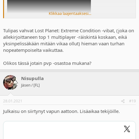
Klikkaa laajentaaksesi...
Tulipas vahvat Lost Planet: Extreme Condition -vibat, (joka on
allekirjoittaneen top 1 multiplayer -räiskintä koskaan, eikä
yksinpelissäkään mitään vikaa ollut) hieman vaan turhan
nopeatempoiselta vaikuttaa.
Olikos tässä jotain pvp -osastoa mukana?
Nisupulla
Jäsen / [FL]
28.01.2021
#19
Julkaisu on siirtynyt vapun aattoon. Lisäaikaa tekijöille.