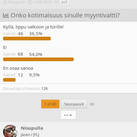
V
A
T
Nisupulla
14.06.2020
ps5
i
l
u
e
o
n
Onko kotimaisuus sinulle myyntivaltti?
s
i
n
t
t
i
Kyllä, lippu salkoon ja torille!
i
u
s
Äänet:
46
36,5%
k
s
t
e
p
e
t
ä
e
Ei
j
i
t
Äänet:
68
54,0%
u
v
n
ä
En osaa sanoa
a
m
l
ä
Äänet:
12
9,5%
o
ä
i
r
Äänestäjiä yhteensä
126
t
ä
t
a
Last
1 of 40
Seuraava
j
a
•••
Nisupulla
Jäsen / [FL]