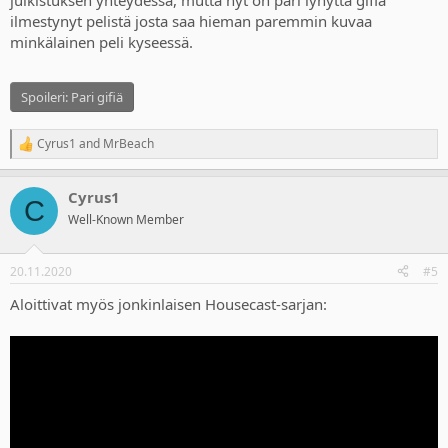
julkistuksen yhteydessä, mutta nyt on pari lyhyttä gifiä
ilmestynyt pelistä josta saa hieman paremmin kuvaa
minkälainen peli kyseessä.
Spoileri:
Pari gifiä
Cyrus1
and
MrBeach
R
e
a
Cyrus1
c
C
t
Well-Known Member
i
o
n
20.11.2020
#5
s
:
Aloittivat myös jonkinlaisen Housecast-sarjan: