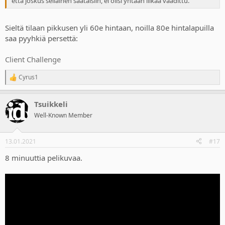
että joskus sellainen saataisiin, ei olisi yhtään liikaa vaadittu.
Sieltä tilaan pikkusen yli 60e hintaan, noilla 80e hintalapuilla
saa pyyhkiä persettä:
Client Challenge
Cyrus1
R
e
a
Tsuikkeli
c
t
Well-Known Member
i
o
n
13.01.2021
#17
s
:
8 minuuttia pelikuvaa.