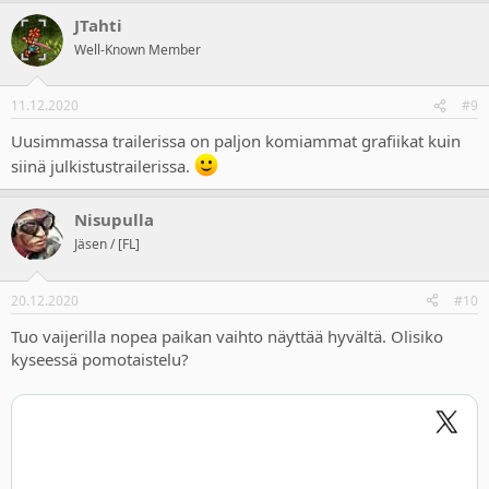
JTahti
Well-Known Member
11.12.2020
#9
Uusimmassa trailerissa on paljon komiammat grafiikat kuin
siinä julkistustrailerissa.
Nisupulla
Jäsen / [FL]
20.12.2020
#10
Tuo vaijerilla nopea paikan vaihto näyttää hyvältä. Olisiko
kyseessä pomotaistelu?