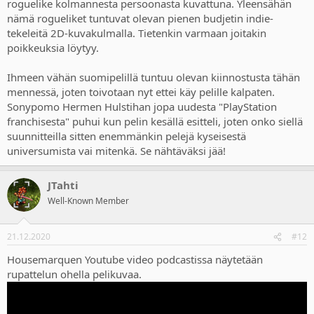
roguelike kolmannesta persoonasta kuvattuna. Yleensähän
nämä rogueliket tuntuvat olevan pienen budjetin indie-
tekeleitä 2D-kuvakulmalla. Tietenkin varmaan joitakin
poikkeuksia löytyy.
Ihmeen vähän suomipelillä tuntuu olevan kiinnostusta tähän
mennessä, joten toivotaan nyt ettei käy pelille kalpaten.
Sonypomo Hermen Hulstihan jopa uudesta "PlayStation
franchisesta" puhui kun pelin kesällä esitteli, joten onko siellä
suunnitteilla sitten enemmänkin pelejä kyseisestä
universumista vai mitenkä. Se nähtäväksi jää!
JTahti
Well-Known Member
21.12.2020
#12
Housemarquen Youtube video podcastissa näytetään
rupattelun ohella pelikuvaa.