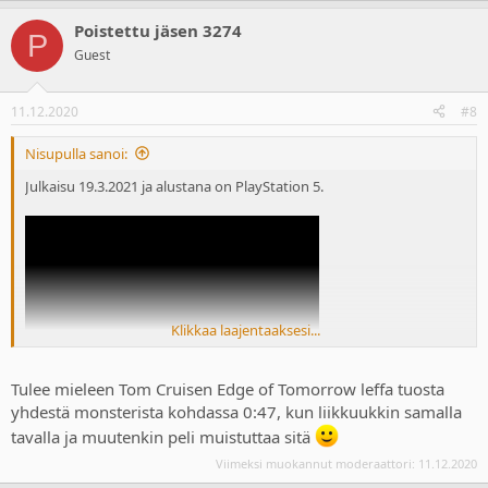
Poistettu jäsen 3274
P
Guest
11.12.2020
#8
Nisupulla sanoi:
Julkaisu 19.3.2021 ja alustana on PlayStation 5.
Klikkaa laajentaaksesi...
Tulee mieleen Tom Cruisen Edge of Tomorrow leffa tuosta
yhdestä monsterista kohdassa 0:47, kun liikkuukkin samalla
tavalla ja muutenkin peli muistuttaa sitä
Viimeksi muokannut moderaattori:
11.12.2020