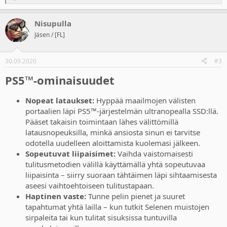
e
a
Nisupulla
c
t
Jäsen / [FL]
i
o
n
30.09.2020
#3
s
:
PS5™-ominaisuudet
Nopeat lataukset:
Hyppää maailmojen välisten
portaalien läpi PS5™-järjestelmän ultranopealla SSD:llä.
Pääset takaisin toimintaan lähes välittömillä
latausnopeuksilla, minkä ansiosta sinun ei tarvitse
odotella uudelleen aloittamista kuolemasi jälkeen.
Sopeutuvat liipaisimet:
Vaihda vaistomaisesti
tulitusmetodien välillä käyttämällä yhtä sopeutuvaa
liipaisinta – siirry suoraan tähtäimen läpi sihtaamisesta
aseesi vaihtoehtoiseen tulitustapaan.
Haptinen vaste:
Tunne pelin pienet ja suuret
tapahtumat yhtä lailla – kun tutkit Selenen muistojen
sirpaleita tai kun tulitat sisuksissa tuntuvilla