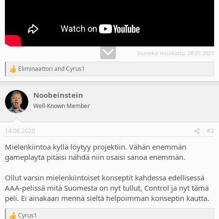
Viimeksi muokattu:
28.01.2021
Eliminaattori
and
Cyrus1
R
e
a
Noobeinstein
c
t
Well-Known Member
i
o
n
14.06.2020
#2
s
:
Mielenkiintoa kyllä löytyy projektiin. Vähän enemmän
gameplayta pitäisi nähdä niin osaisi sanoa enemmän.
Ollut varsin mielenkiintoiset konseptit kahdessa edellisessä
AAA-pelissä mitä Suomesta on nyt tullut, Control ja nyt tämä
peli. Ei ainakaan mennä sieltä helpoimman konseptin kautta.
Cyrus1
R