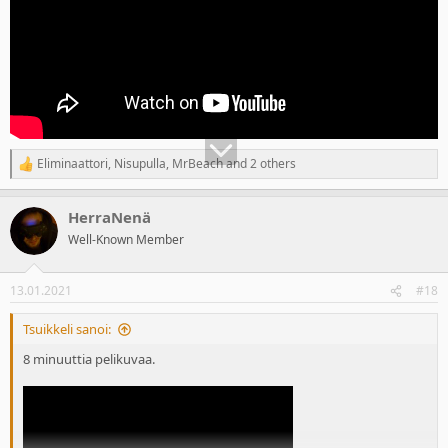
Eliminaattori
,
Nisupulla
,
MrBeach
and 2 others
R
e
a
HerraNenä
c
t
Well-Known Member
i
o
n
13.01.2021
#18
s
:
Tsuikkeli sanoi:
8 minuuttia pelikuvaa.