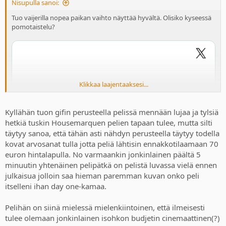
Nisupulla sanoi:
Tuo vaijerilla nopea paikan vaihto näyttää hyvältä. Olisiko kyseessä
pomotaistelu?
Klikkaa laajentaaksesi...
Kyllähän tuon gifin perusteella pelissä mennään lujaa ja tylsiä
hetkiä tuskin Housemarquen pelien tapaan tulee, mutta silti
täytyy sanoa, että tähän asti nähdyn perusteella täytyy todella
kovat arvosanat tulla jotta peliä lähtisin ennakkotilaamaan 70
euron hintalapulla. No varmaankin jonkinlainen päältä 5
minuutin yhtenäinen pelipätkä on pelistä luvassa vielä ennen
julkaisua jolloin saa hieman paremman kuvan onko peli
itselleni ihan day one-kamaa.
Pelihän on siinä mielessä mielenkiintoinen, että ilmeisesti
tulee olemaan jonkinlainen isohkon budjetin cinemaattinen(?)