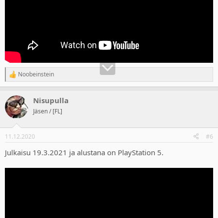
Noobeinstein
R
e
a
Nisupulla
c
t
Jäsen / [FL]
i
o
n
11.12.2020
#6
s
:
Julkaisu 19.3.2021 ja alustana on PlayStation 5.