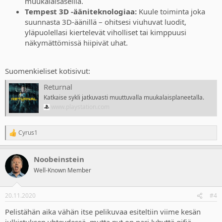
muukalaisaseilla.
Tempest 3D -ääniteknologiaa:
Kuule toiminta joka
suunnasta 3D-äänillä – ohitsesi viuhuvat luodit,
yläpuolellasi kiertelevät viholliset tai kimppuusi
näkymättömissä hiipivät uhat.
Suomenkieliset kotisivut:
Returnal
Katkaise sykli jatkuvasti muuttuvalla muukalaisplaneetalla.
www.playstation.com
Cyrus1
R
e
a
Noobeinstein
c
t
Well-Known Member
i
o
n
20.11.2020
#4
s
:
Pelistähän aika vähän itse pelikuvaa esiteltiin viime kesän