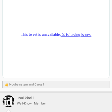
Noobeinstein
and
Cyrus1
R
e
a
Tsuikkeli
c
t
Well-Known Member
i
o