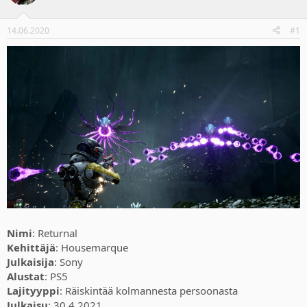
14.06.2020
#1
Nimi
: Returnal
Kehittäjä
: Housemarque
Julkaisija
: Sony
Alustat
: PS5
Lajityyppi
: Räiskintää kolmannesta persoonasta
Julkaisu
: 30.4.2021