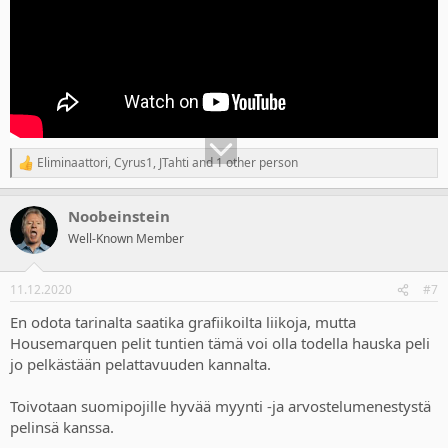
Eliminaattori
,
Cyrus1
,
JTahti
and 1 other person
R
e
a
Noobeinstein
c
t
Well-Known Member
i
o
n
11.12.2020
#7
s
:
En odota tarinalta saatika grafiikoilta liikoja, mutta
Housemarquen pelit tuntien tämä voi olla todella hauska peli
jo pelkästään pelattavuuden kannalta.
Toivotaan suomipojille hyvää myynti -ja arvostelumenestystä
pelinsä kanssa.