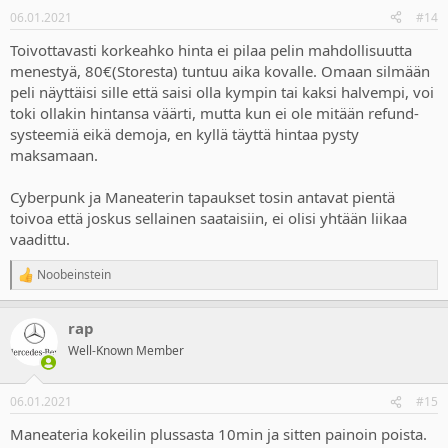
n
06.01.2021
#14
s
:
Toivottavasti korkeahko hinta ei pilaa pelin mahdollisuutta
menestyä, 80€(Storesta) tuntuu aika kovalle. Omaan silmään
peli näyttäisi sille että saisi olla kympin tai kaksi halvempi, voi
toki ollakin hintansa väärti, mutta kun ei ole mitään refund-
systeemiä eikä demoja, en kyllä täyttä hintaa pysty
maksamaan.
Cyberpunk ja Maneaterin tapaukset tosin antavat pientä
toivoa että joskus sellainen saataisiin, ei olisi yhtään liikaa
vaadittu.
Noobeinstein
R
e
a
rap
c
t
Well-Known Member
i
o
n
06.01.2021
#15
s
:
Maneateria kokeilin plussasta 10min ja sitten painoin poista.