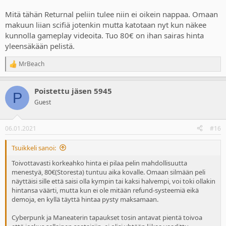
Mitä tähän Returnal peliin tulee niin ei oikein nappaa. Omaan
makuun liian scifiä jotenkin mutta katotaan nyt kun näkee
kunnolla gameplay videoita. Tuo 80€ on ihan sairas hinta
yleensäkään pelistä.
MrBeach
R
e
a
Poistettu jäsen 5945
c
P
t
Guest
i
o
n
06.01.2021
#16
s
:
Tsuikkeli sanoi:
Toivottavasti korkeahko hinta ei pilaa pelin mahdollisuutta
menestyä, 80€(Storesta) tuntuu aika kovalle. Omaan silmään peli
näyttäisi sille että saisi olla kympin tai kaksi halvempi, voi toki ollakin
hintansa väärti, mutta kun ei ole mitään refund-systeemiä eikä
demoja, en kyllä täyttä hintaa pysty maksamaan.
Cyberpunk ja Maneaterin tapaukset tosin antavat pientä toivoa