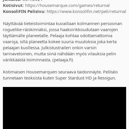
Kotisivut
:
https://housemarque.com/games/returnal
KonsoliFIN Pelisivu
:
https://www.konsolifin.net/peli/returnal
Näyttävää tieteistoimintaa kuvaillaan kolmannen persoonan
roguelike-räiskinnäksi, jossa haaksirikkoudutaan vaarojen
täyttämälle planeetalle. Pelaaja kohtaa odottamattomia
vaaroja, sillä planeetta kokee suuria muutoksia joka kerta
pelaajan kuollessa. Julkistustraileri onkin varsin
tarinavetoinen, mutta siinä nähdään myös vilauksia pelin
värikkäästä toiminnasta. (pelaaja.fi)
Kotimaisen Housemarquen seuraava taidonnäyte. Pelitalo
tunnetaan teoksista kuten Super Stardust HD ja Resogun.