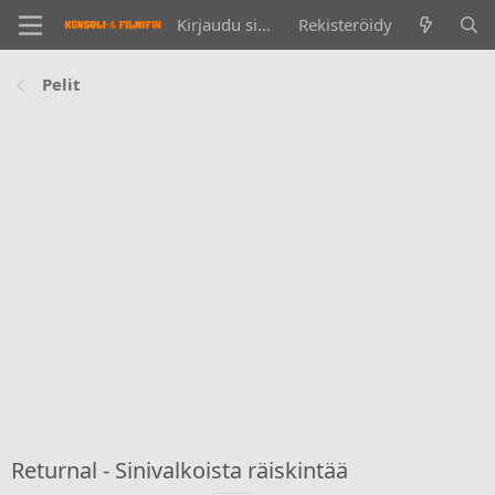
Kirjaudu sisään
Rekisteröidy
Pelit
Returnal - Sinivalkoista räiskintää