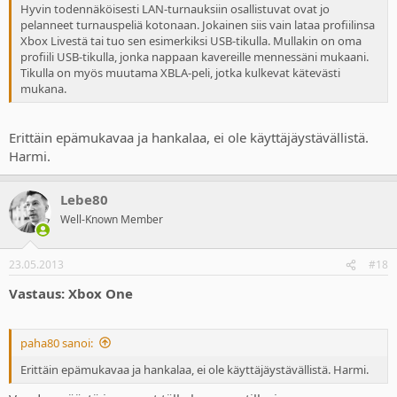
Hyvin todennäköisesti LAN-turnauksiin osallistuvat ovat jo
pelanneet turnauspeliä kotonaan. Jokainen siis vain lataa profiilinsa
Xbox Livestä tai tuo sen esimerkiksi USB-tikulla. Mullakin on oma
profiili USB-tikulla, jonka nappaan kavereille mennessäni mukaani.
Tikulla on myös muutama XBLA-peli, jotka kulkevat kätevästi
mukana.
Erittäin epämukavaa ja hankalaa, ei ole käyttäjäystävällistä.
Harmi.
Lebe80
Well-Known Member
23.05.2013
#18
Vastaus: Xbox One
paha80 sanoi:
Erittäin epämukavaa ja hankalaa, ei ole käyttäjäystävällistä. Harmi.