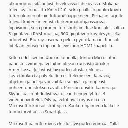
ulkomuotoa sitä auliisti hivelevissä lähikuvissa. Mukana
tulee täysin uusittu Kinect 2.0, sekä päällisin puolin kovin
tutun oloinen ohjain tuttuine nappeineen. Pelaajan tarjolle
tulevat kuitenkin entistä tarkemmat ohjaussauvat,
liipaisimet, sekä paranneltu ristiohjain. Itse konsoli sisältää
8 gigatavua RAM-muistia, 500 gigatavun kovalevyn sekä
odotetusti Blu-ray -aseman pelejä pyörittämään. Konsoli
liitetään entiseen tapaan televisioon HDMI-kaapelilla.
Kuten edellisenkin Xboxin kohdalla, tuntuu Microsoftin
panostus viihdepalveluihin olevan runsasta ainakin
Amerikassa. Julkistustilaisuuden alusta reilu osa
käytettiinkin tv-palveluiden esittelemiseen. Kanavia,
ohjelmia ja pelejä voi vaihtaa sulavasti ja nopeasti
puheentunnistuksen avulla. Kinectin uusittu kamera ja
Skype taas mahdollistavat usean hengen yhteiset
videoneuvottelut. Pilvipalvelut ovat myös iso osa
Microsoftin konsolistrategiaa. Kauko-ohjaimena kaikelle
toimii tarvittaessa Smartglass.
Microsoft painotti myös eksklusiivisuuden voimaa. Tällä