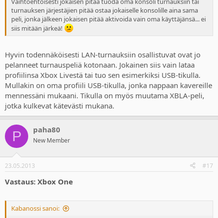
Vaihtoehtoisesti jokaisen pitää tuoda oma konsoli turnauksiin tai
turnauksen järjestäjien pitää ostaa jokaiselle konsolille aina sama
peli, jonka jälkeen jokaisen pitää aktivoida vain oma käyttäjänsä... ei
siis mitään järkeä!
Hyvin todennäköisesti LAN-turnauksiin osallistuvat ovat jo
pelanneet turnauspeliä kotonaan. Jokainen siis vain lataa
profiilinsa Xbox Livestä tai tuo sen esimerkiksi USB-tikulla.
Mullakin on oma profiili USB-tikulla, jonka nappaan kavereille
mennessäni mukaani. Tikulla on myös muutama XBLA-peli,
jotka kulkevat kätevästi mukana.
paha80
P
New Member
23.05.2013
#17
Vastaus: Xbox One
Kabanossi sanoi: