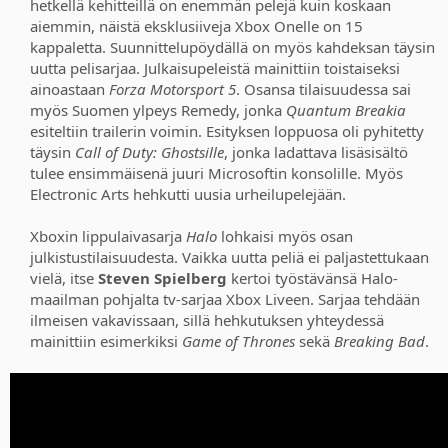
hetkellä kehitteillä on enemmän pelejä kuin koskaan
aiemmin, näistä eksklusiiveja Xbox Onelle on 15
kappaletta. Suunnittelupöydällä on myös kahdeksan täysin
uutta pelisarjaa. Julkaisupeleistä mainittiin toistaiseksi
ainoastaan
Forza Motorsport 5
. Osansa tilaisuudessa sai
myös Suomen ylpeys Remedy, jonka
Quantum Breakia
esiteltiin trailerin voimin. Esityksen loppuosa oli pyhitetty
täysin
Call of Duty: Ghostsille
, jonka ladattava lisäsisältö
tulee ensimmäisenä juuri Microsoftin konsolille. Myös
Electronic Arts hehkutti uusia urheilupelejään.
Xboxin lippulaivasarja
Halo
lohkaisi myös osan
julkistustilaisuudesta. Vaikka uutta peliä ei paljastettukaan
vielä, itse
Steven Spielberg
kertoi työstävänsä Halo-
maailman pohjalta tv-sarjaa Xbox Liveen. Sarjaa tehdään
ilmeisen vakavissaan, sillä hehkutuksen yhteydessä
mainittiin esimerkiksi
Game of Thrones
sekä
Breaking Bad
.​