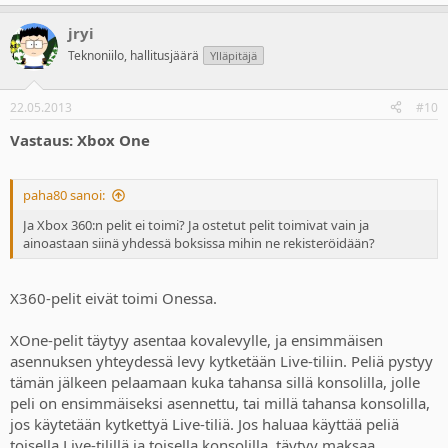
jryi
Teknoniilo, hallitusjäärä
Ylläpitäjä
22.05.2013
#10
Vastaus: Xbox One
paha80 sanoi:
Ja Xbox 360:n pelit ei toimi? Ja ostetut pelit toimivat vain ja
ainoastaan siinä yhdessä boksissa mihin ne rekisteröidään?
X360-pelit eivät toimi Onessa.
XOne-pelit täytyy asentaa kovalevylle, ja ensimmäisen
asennuksen yhteydessä levy kytketään Live-tiliin. Peliä pystyy
tämän jälkeen pelaamaan kuka tahansa sillä konsolilla, jolle
peli on ensimmäiseksi asennettu, tai millä tahansa konsolilla,
jos käytetään kytkettyä Live-tiliä. Jos haluaa käyttää peliä
toisella Live-tilillä ja toisella konsolilla, täytyy maksaa