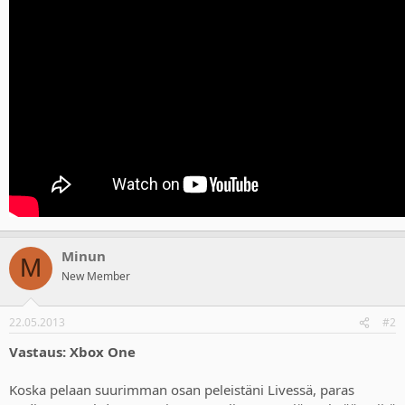
Minun
M
New Member
22.05.2013
#2
Vastaus: Xbox One
Koska pelaan suurimman osan peleistäni Livessä, paras