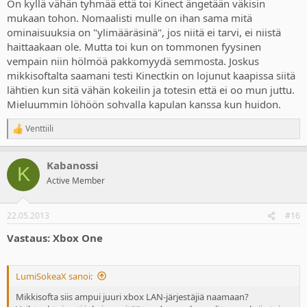
On kyllä vähän tyhmää että toi Kinect ängetään väkisin
mukaan tohon. Nomaalisti mulle on ihan sama mitä
ominaisuuksia on "ylimääräsinä", jos niitä ei tarvi, ei niistä
haittaakaan ole. Mutta toi kun on tommonen fyysinen
vempain niin hölmöä pakkomyydä semmosta. Joskus
mikkisoftalta saamani testi Kinectkin on lojunut kaapissa siitä
lähtien kun sitä vähän kokeilin ja totesin että ei oo mun juttu.
Mieluummin löhöön sohvalla kapulan kanssa kun huidon.
Venttiili
R
e
a
Kabanossi
c
K
t
Active Member
i
o
n
22.05.2013
#16
s
:
Vastaus: Xbox One
LumiSokeaX sanoi:
Mikkisofta siis ampui juuri xbox LAN-järjestäjiä naamaan?