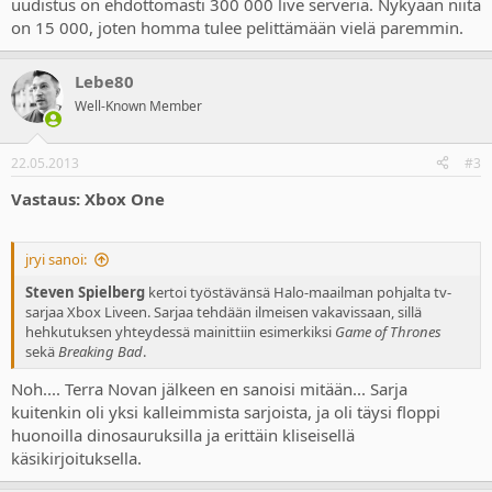
uudistus on ehdottomasti 300 000 live serveriä. Nykyään niitä
on 15 000, joten homma tulee pelittämään vielä paremmin.
Lebe80
Well-Known Member
22.05.2013
#3
Vastaus: Xbox One
jryi sanoi:
Steven Spielberg
kertoi työstävänsä Halo-maailman pohjalta tv-
sarjaa Xbox Liveen. Sarjaa tehdään ilmeisen vakavissaan, sillä
hehkutuksen yhteydessä mainittiin esimerkiksi
Game of Thrones
sekä
Breaking Bad
.
Noh.... Terra Novan jälkeen en sanoisi mitään... Sarja
kuitenkin oli yksi kalleimmista sarjoista, ja oli täysi floppi
huonoilla dinosauruksilla ja erittäin kliseisellä
käsikirjoituksella.