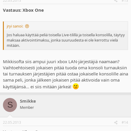
22.05.2013
#13
Vastaus: Xbox One
jryi sanoi:
Jos haluaa käyttää peliä toisella Live-tilillä ja toisella konsolilla, täytyy
maksaa aktivointimaksu, jonka suuruudesta ei ole kerrottu vielä
mitään.
Mikkisofta siis ampui juuri xbox LAN-järjestäjiä naamaan?
Vaihtoehtoisesti jokaisen pitää tuoda oma konsoli turnauksiin
tai turnauksen järjestäjien pitää ostaa jokaiselle konsolille aina
sama peli, jonka jälkeen jokaisen pitää aktivoida vain oma
käyttäjänsä... ei siis mitään järkeä!
Smikke
S
Member
22.05.2013
#14