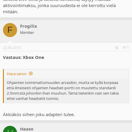
aktivointimaksu, jonka suuruudesta ei ole kerrottu vielä
mitään.
Frogilix
F
Member
22.05.2013
#11
Vastaus: Xbox One
Haca sanoi:
Ohjainten toimimattomuuden arvasikin, mutta se kyllä korpeaa
että ilmeisesti ohjaimen headset-portti on muutettu standardi
2.5mm:stä johonkin ihan muuhun. Tämä tietenkin vain sen takia
ettei vanhat headsetit toimisi.
Äkkiäkös siihen joku adapteri tulee.
Haaso