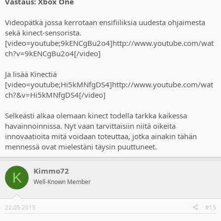
Vastaus: Xbox One
Videopätkä jossa kerrotaan ensifiiliksia uudesta ohjaimesta
sekä kinect-sensorista.
[video=youtube;9kENCgBu2o4]http://www.youtube.com/wat
ch?v=9kENCgBu2o4[/video]
Ja lisää Kinectiä
[video=youtube;Hi5kMNfgDS4]http://www.youtube.com/wat
ch?&v=Hi5kMNfgDS4[/video]
Selkeästi alkaa olemaan kinect todella tarkka kaikessa
havainnoinnissa. Nyt vaan tarvittaisiin niitä oikeita
innovaatioita mitä voidaan toteuttaa, jotka ainakin tähän
mennessä ovat mielestäni täysin puuttuneet.
Kimmo72
K
Well-Known Member
22.05.2013
#15