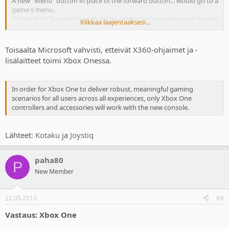
A new "Menu" button in place of the forward button... would go to a
game's menu.
"Triple-shot" face buttons that make them look snazzier and require
Klikkaa laajentaaksesi...
less force to use (phew again!)
Vibration motors ("impulse triggers") in the triggers (This is
awesome. Find out more from our friends at Gizmodo.)
Toisaalta Microsoft vahvisti, etteivät X360-ohjaimet ja -
High-speed data port
lisälaitteet toimi Xbox Onessa.
Less-obtrusive battery compartment running AA batteries.
In order for Xbox One to deliver robust, meaningful gaming
scenarios for all users across all experiences, only Xbox One
controllers and accessories will work with the new console.
Lähteet:
Kotaku
ja
Joystiq
paha80
P
New Member
22.05.2013
#8
Vastaus: Xbox One