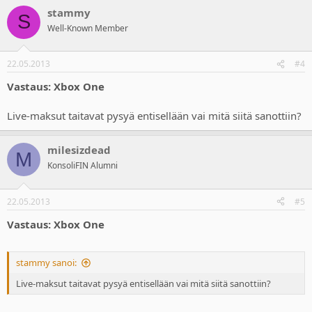
stammy
S
Well-Known Member
22.05.2013
#4
Vastaus: Xbox One
Live-maksut taitavat pysyä entisellään vai mitä siitä sanottiin?
milesizdead
M
KonsoliFIN Alumni
22.05.2013
#5
Vastaus: Xbox One
stammy sanoi:
Live-maksut taitavat pysyä entisellään vai mitä siitä sanottiin?