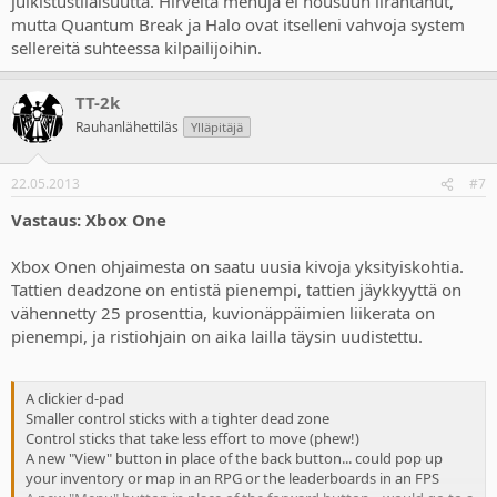
julkistustilaisuutta. Hirveitä mehuja ei housuun lirahtanut,
mutta Quantum Break ja Halo ovat itselleni vahvoja system
sellereitä suhteessa kilpailijoihin.
TT-2k
Rauhanlähettiläs
Ylläpitäjä
22.05.2013
#7
Vastaus: Xbox One
Xbox Onen ohjaimesta on saatu uusia kivoja yksityiskohtia.
Tattien deadzone on entistä pienempi, tattien jäykkyyttä on
vähennetty 25 prosenttia, kuvionäppäimien liikerata on
pienempi, ja ristiohjain on aika lailla täysin uudistettu.
A clickier d-pad
Smaller control sticks with a tighter dead zone
Control sticks that take less effort to move (phew!)
A new "View" button in place of the back button... could pop up
your inventory or map in an RPG or the leaderboards in an FPS