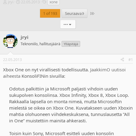
V
A
T
jryi
22.05.2013
xone
i
l
u
e
o
n
Last
1 of 193
Seuraava
s
i
n
t
t
i
•••
i
u
s
k
s
t
jryi
e
p
e
Teknoniilo, hallitusjäärä
Ylläpitäjä
t
ä
e
j
i
t
u
v
22.05.2013
#1
n
ä
a
m
Xbox One on nyt virallisesti todellisuutta.
JaakkimO uutisoi
l
ä
aiheesta
KonsoliFINin sivuilla:
o
ä
i
r
Odotus palkittiin ja Microsoft paljasti vihdoin uuden
t
ä
t
sukupolven konsolinsa. Xbox Infinity, Xbox 8, Xbox Loop.
a
Rakkaalla lapsella on monta nimeä, mutta Microsoftin
j
mielestä se oikea on Xbox One. Kuvatakseen uuden Xboxin
a
mahtia olohuoneen viihdekeskuksena, tunnuslausetta ”All
in One” muistettiin mainita ahkerasti.
Toisin kuin Sony, Microsoft esitteli uuden konsolin