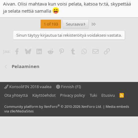
Aivan. Olisi mahtava kun voisi pelata, katsoa tv:tä, skypettää
ja selata nettiä samalla
Last
1 of 193
Seuraava
Sinun täytyy kirjautua tai rekisteröityä voidaksesi vastata.
Facebook
Bluesky
LinkedIn
Reddit
Pinterest
Tumblr
WhatsApp
Sähköposti
Linkki
Jaa:
Pelaaminen
KonsoliFIN 2018 vaalea
Finnish (FI)
Ota yhteyttä
Käyttöehdot
Privacy policy
Tuki
Etusivu
R
S
S
®
Community platform by XenForo
© 2010-2026 XenForo Ltd.
|
Media embeds
via s9e/MediaSites