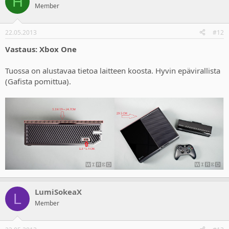
H
Member
22.05.2013
#12
Vastaus: Xbox One
Tuossa on alustavaa tietoa laitteen koosta. Hyvin epävirallista
(Gafista pomittua).
LumiSokeaX
L
Member