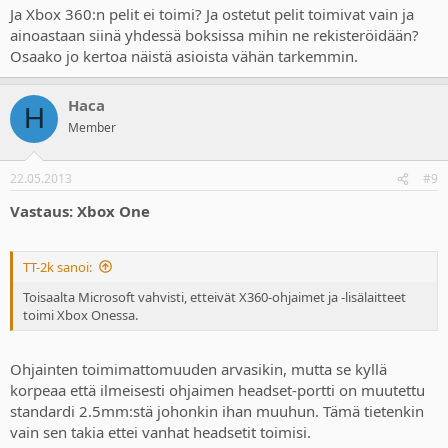
Ja Xbox 360:n pelit ei toimi? Ja ostetut pelit toimivat vain ja
ainoastaan siinä yhdessä boksissa mihin ne rekisteröidään?
Osaako jo kertoa näistä asioista vähän tarkemmin.
Haca
H
Member
22.05.2013
#9
Vastaus: Xbox One
TT-2k sanoi:
Toisaalta Microsoft vahvisti, etteivät X360-ohjaimet ja -lisälaitteet
toimi Xbox Onessa.
Ohjainten toimimattomuuden arvasikin, mutta se kyllä
korpeaa että ilmeisesti ohjaimen headset-portti on muutettu
standardi 2.5mm:stä johonkin ihan muuhun. Tämä tietenkin
vain sen takia ettei vanhat headsetit toimisi.