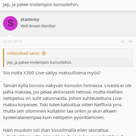
Jep, ja pätee molempiin konsoleihin.
stammy
S
Well-Known Member
22.05.2013
#6
milesizdead sanoi:
Jep, ja pätee molempiin konsoleihin.
Siis notta X360 Live-säilyy maksullisena myös?
Tämän kyllä toivoisi näkyvän konsolin hinnassa. Livestä ei ole
paha maksaa, jos pelaa aktiivisesti netissä, mutta itselläni
nettipeluu on suht satunnaista, johon suhteutettuna Live-
maksu kirpaisee. Toki tulee katsottua sitten Netflixiä yms.
mutta sen sitominen kultatilin taa onkin jo alun alkaen
kyseenalaisempaa kuin nettipelin pyörittäminen.
Näin muutoin tuli ihan sivusilmällä eilen seurattua