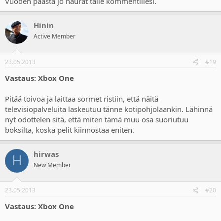
Vuoden päästä jo naurat tälle kommentillesi.
Hinin
Active Member
23.05.2013
#19
Vastaus: Xbox One
Pitää toivoa ja laittaa sormet ristiin, että näitä
televisiopalveluita laskeutuu tänne kotipohjolaankin. Lähinnä
nyt odottelen sitä, että miten tämä muu osa suoriutuu
boksilta, koska pelit kiinnostaa eniten.
hirwas
H
New Member
23.05.2013
#20
Vastaus: Xbox One