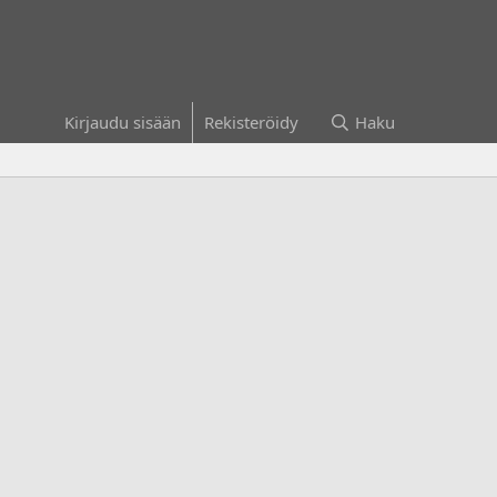
Kirjaudu sisään
Rekisteröidy
Haku