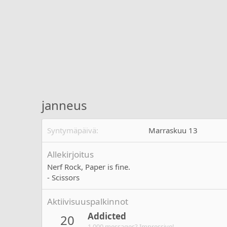
janneus
Syntymäpäivä
Marraskuu 13
Allekirjoitus
Nerf Rock, Paper is fine.
- Scissors
Aktiivisuuspalkinnot
Addicted
20
1,000 messages? Impressive!