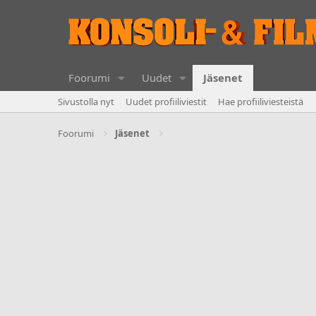
Foorumi
Uudet
Jäsenet
Sivustolla nyt
Uudet profiiliviestit
Hae profiiliviesteistä
Foorumi
Jäsenet