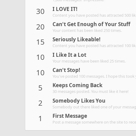
I LOVE IT!
30
Content you have posted has attracted 500 lik
Can't Get Enough of Your Stuff
20
Your content has been liked 250 times.
Seriously Likeable!
15
Content you have posted has attracted 100 lik
I Like It a Lot
10
Your messages have been liked 25 times.
Can't Stop!
10
You've posted 100 messages. I hope this took
Keeps Coming Back
5
30 messages posted. You must like it here!
Somebody Likes You
2
Somebody out there liked one of your message
First Message
1
Post a message somewhere on the site to recei