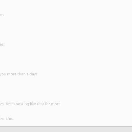
es.
es.
 you more than a day!
s. Keep posting like that for more!
ve this.