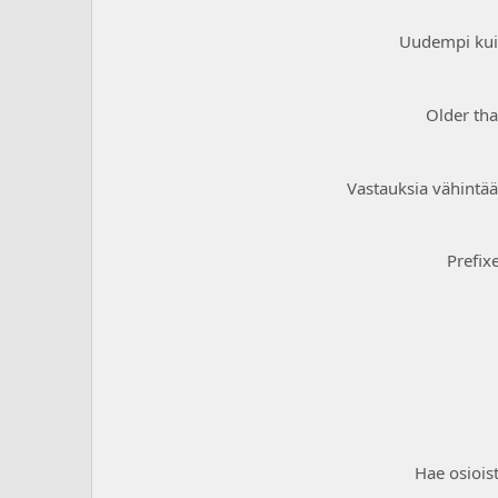
Uudempi ku
Older th
Vastauksia vähintä
Prefix
Hae osiois