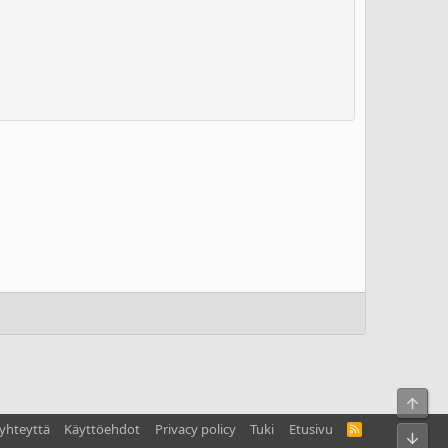
Ylös
yhteyttä
Käyttöehdot
Privacy policy
Tuki
Etusivu
R
Bot
S