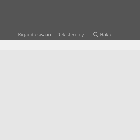
Kirjaudu sisään
Rekisteröidy
Haku