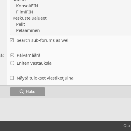
Search sub-forums as well
tä
Päivämäärä
Eniten vastauksia
Näytä tulokset viestiketjuina
Haku
Ota 