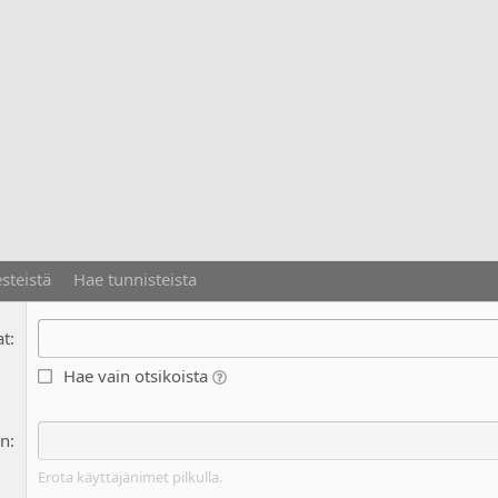
esteistä
Hae tunnisteista
at
Hae vain otsikoista
en
Erota käyttäjänimet pilkulla.