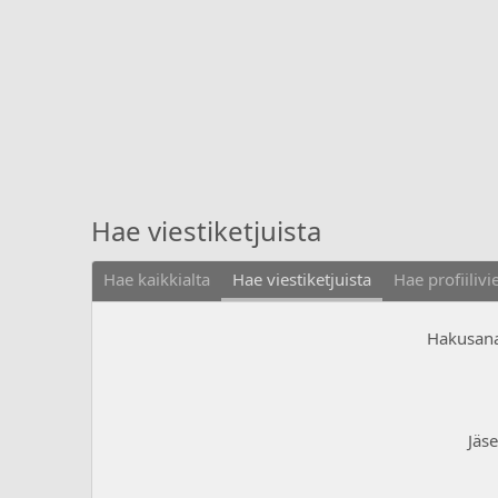
Hae viestiketjuista
Hae kaikkialta
Hae viestiketjuista
Hae profiilivi
Hakusan
Jäs