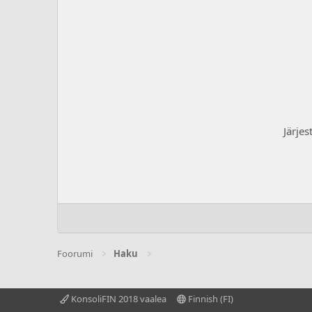
Järjes
Foorumi
Haku
KonsoliFIN 2018 vaalea
Finnish (FI)