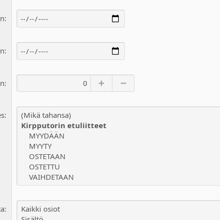
in
an
än
es
ta