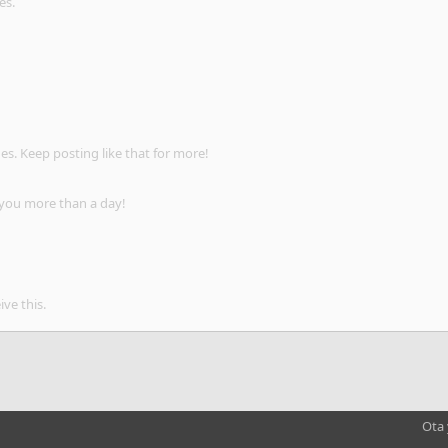
es.
s. Keep posting like that for more!
 you more than a day!
ve this.
Ota 