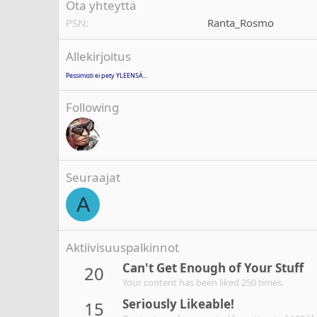
Ota yhteyttä
PSN
Ranta_Rosmo
Allekirjoitus
Pessimisti ei pety YLEENSÄ...
Following
Seuraajat
A
Aktiivisuuspalkinnot
Can't Get Enough of Your Stuff
20
Your content has been liked 250 times.
Seriously Likeable!
15