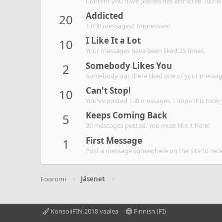
Content you have posted has attracted 100 lik
Addicted
20
1,000 messages? Impressive!
I Like It a Lot
10
Your messages have been liked 25 times.
Somebody Likes You
2
Somebody out there liked one of your message
Can't Stop!
10
You've posted 100 messages. I hope this took
Keeps Coming Back
5
30 messages posted. You must like it here!
First Message
1
Post a message somewhere on the site to recei
Foorumi
Jäsenet
KonsoliFIN 2018 vaalea
Finnish (FI)