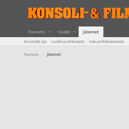
Foorumi
Uudet
Jäsenet
Sivustolla nyt
Uudet profiiliviestit
Hae profiiliviesteistä
Foorumi
Jäsenet