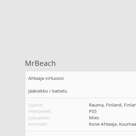
MrBeach
Ahtaaja virtuoosi
Jääkiekko / katselu
Sijainti
Rauma, Finland, Finla
Pelikoneet
PS5
Sukupuoli
Mies
Ammatti
Kone Ahtaaja, Kuumaa