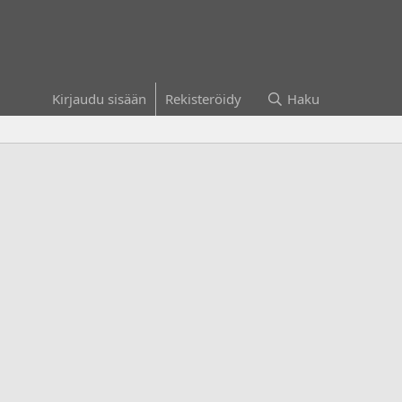
Kirjaudu sisään
Rekisteröidy
Haku