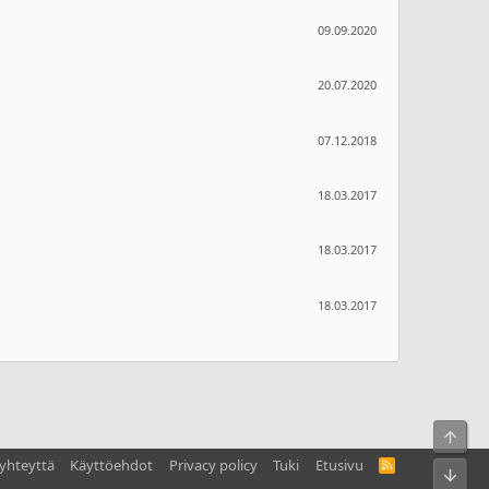
09.09.2020
20.07.2020
07.12.2018
18.03.2017
18.03.2017
18.03.2017
Ylös
yhteyttä
Käyttöehdot
Privacy policy
Tuki
Etusivu
R
Bot
S