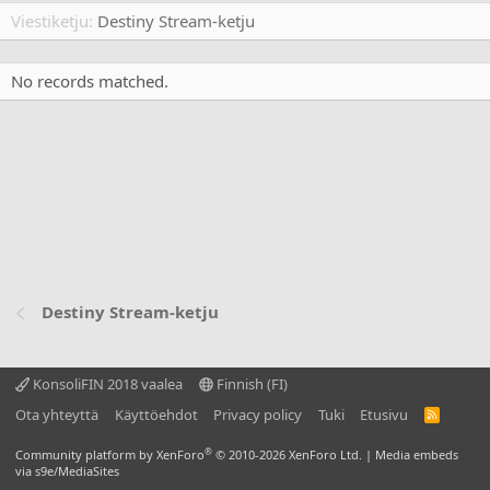
Viestiketju
Destiny Stream-ketju
No records matched.
Destiny Stream-ketju
KonsoliFIN 2018 vaalea
Finnish (FI)
Ota yhteyttä
Käyttöehdot
Privacy policy
Tuki
Etusivu
R
S
S
®
Community platform by XenForo
© 2010-2026 XenForo Ltd.
|
Media embeds
via s9e/MediaSites