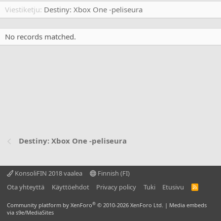
Viestiketju
Destiny: Xbox One -peliseura
No records matched.
Destiny: Xbox One -peliseura
KonsoliFIN 2018 vaalea
Finnish (FI)
Ota yhteyttä
Käyttöehdot
Privacy policy
Tuki
Etusivu
R
S
S
®
Community platform by XenForo
© 2010-2026 XenForo Ltd.
|
Media embeds
via s9e/MediaSites