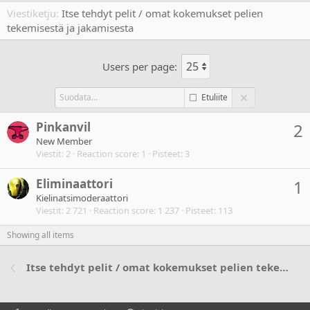
Viestiketju
Itse tehdyt pelit / omat kokemukset pelien
tekemisestä ja jakamisesta
Users per page:
Etuliite
Pinkanvil
2
New Member
Viestit
2
Reaction score
1
Pisteet
3
Eliminaattori
1
Kielinatsimoderaattori
Viestit
2 721
Reaction score
1 237
Pisteet
113
Showing all items
Itse tehdyt pelit / omat kokemukset pelien tekemisestä ja jakamisesta