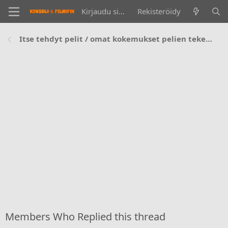
Kirjaudu sisään
Rekisteröidy
Itse tehdyt pelit / omat kokemukset pelien tekemisestä ja jakamisesta
Members Who Replied this thread