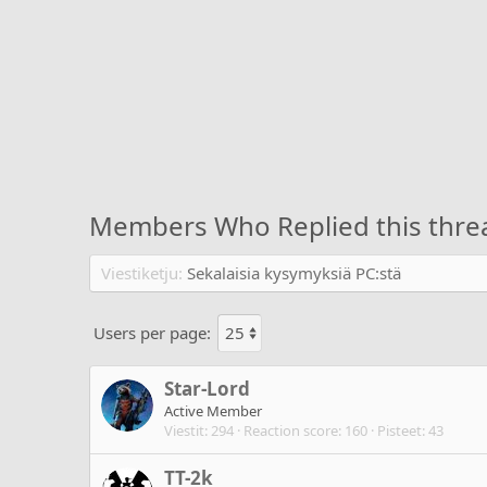
Members Who Replied this thre
Viestiketju
Sekalaisia kysymyksiä PC:stä
Users per page:
Star-Lord
Active Member
Viestit
294
Reaction score
160
Pisteet
43
TT-2k