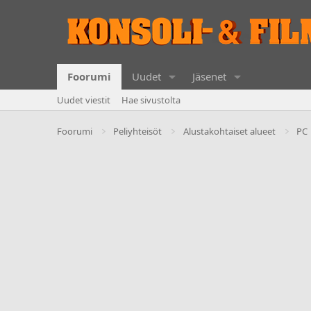
Foorumi
Uudet
Jäsenet
Uudet viestit
Hae sivustolta
Foorumi
Peliyhteisöt
Alustakohtaiset alueet
PC