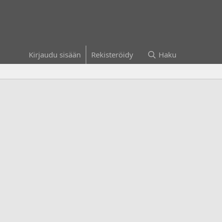
Kirjaudu sisään
Rekisteröidy
Haku