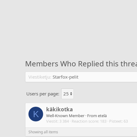
Members Who Replied this thre
Viestiketju
Starfox-pelit
Users per page:
käkikotka
K
Well-Known Member
·
From
etelä
Viestit
3 384
Reaction score
183
Pisteet
63
Showing all items