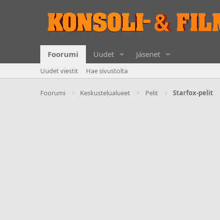
Foorumi
Uudet
Jäsenet
Uudet viestit
Hae sivustolta
Foorumi
Keskustelualueet
Pelit
Starfox-pelit