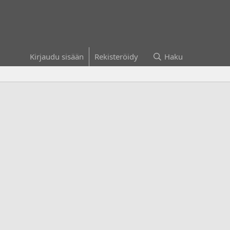
Kirjaudu sisään
Rekisteröidy
Haku