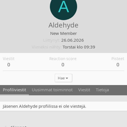
A
Aldehyde
New Member
Liittynyt
26.06.2026
Viimeksi nähty
Torstai klo 09:39
Viestit
Reaction score
Pisteet
0
0
0
Hae
Profiliviestit
Uusimmat toiminnot
Viestit
Tietoja
Jäsenen Aldehyde profiilissa ei ole viestejä.