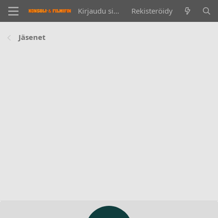
Kirjaudu sisään
Rekisteröidy
Jäsenet