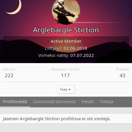
Arglebargle Stiction
Active Member
Liittynyt
02.06.2018
Viimeksi nähty
07.07.2022
Viestit
Reaction score
Pisteet
222
117
43
Hae
Profiliviestit
Uusimmat toiminnot
Viestit
Tietoja
Jäsenen Arglebargle Stiction profiilissa ei ole viestejä.