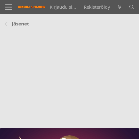
Kirjaudu sisään
Rekisteröidy
Jäsenet