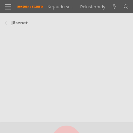
Kirjaudu sisään
Rekisteröidy
Jäsenet