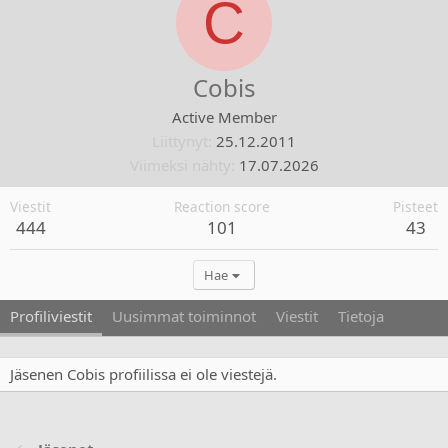
C
Cobis
Active Member
Liittynyt
25.12.2011
Viimeksi nähty
17.07.2026
Viestit
Reaction score
Pisteet
444
101
43
Hae
Profiliviestit
Uusimmat toiminnot
Viestit
Tietoja
Jäsenen Cobis profiilissa ei ole viestejä.