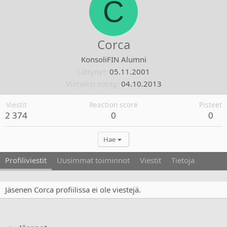
C
Corca
KonsoliFIN Alumni
Liittynyt
05.11.2001
Viimeksi nähty
04.10.2013
Viestit
Reaction score
Pisteet
2 374
0
0
Hae
Profiliviestit
Uusimmat toiminnot
Viestit
Tietoja
Jäsenen Corca profiilissa ei ole viestejä.