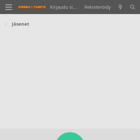
Kirjaudu sisään
Rekisteröidy
Jäsenet