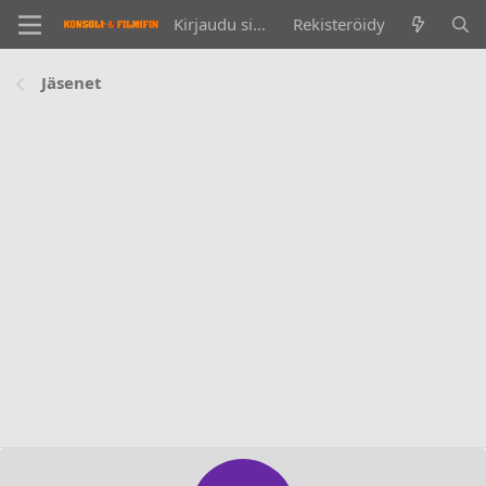
Kirjaudu sisään
Rekisteröidy
Jäsenet