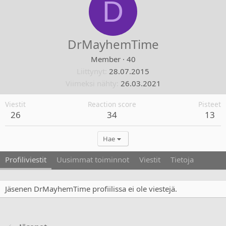
D
DrMayhemTime
Member
·
40
Liittynyt
28.07.2015
Viimeksi nähty
26.03.2021
Viestit
Reaction score
Pisteet
26
34
13
Hae
Profiliviestit
Uusimmat toiminnot
Viestit
Tietoja
Jäsenen DrMayhemTime profiilissa ei ole viestejä.