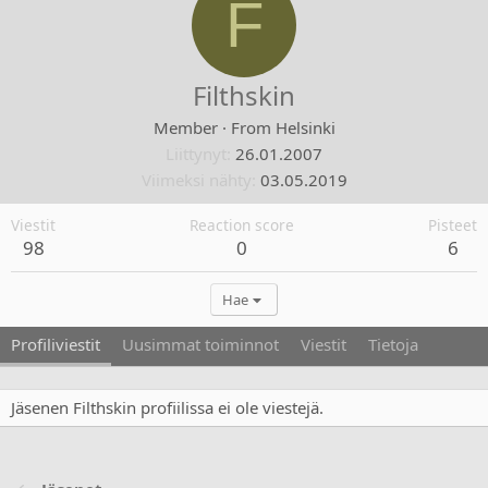
F
Filthskin
Member
·
From
Helsinki
Liittynyt
26.01.2007
Viimeksi nähty
03.05.2019
Viestit
Reaction score
Pisteet
98
0
6
Hae
Profiliviestit
Uusimmat toiminnot
Viestit
Tietoja
Jäsenen Filthskin profiilissa ei ole viestejä.