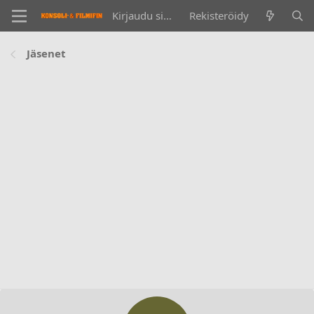
Kirjaudu sisään
Rekisteröidy
Jäsenet