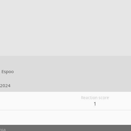
m
Espoo
.2024
Reaction score
1
oja