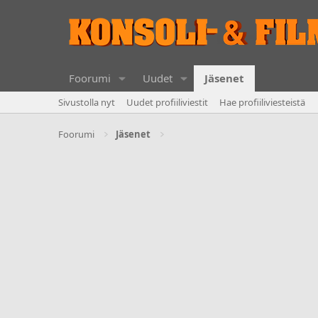
Foorumi
Uudet
Jäsenet
Sivustolla nyt
Uudet profiiliviestit
Hae profiiliviesteistä
Foorumi
Jäsenet