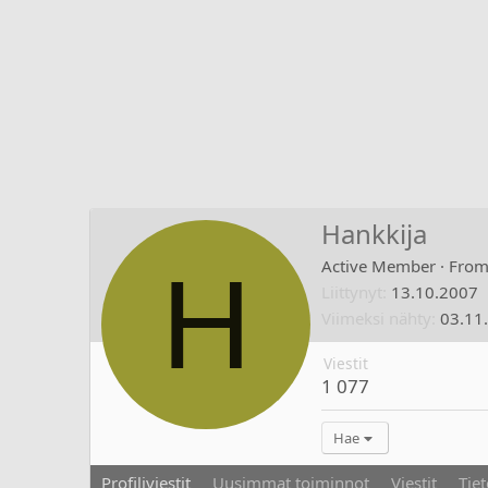
Hankkija
H
Active Member
·
Fro
Liittynyt
13.10.2007
Viimeksi nähty
03.11
Viestit
1 077
Hae
Profiliviestit
Uusimmat toiminnot
Viestit
Tiet