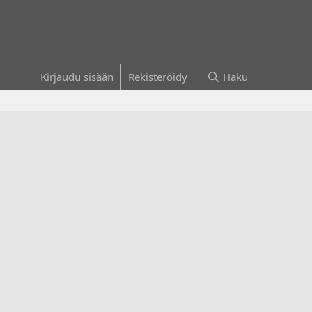
Kirjaudu sisään
Rekisteröidy
Haku