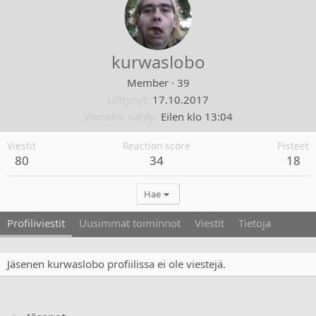
kurwaslobo
Member
·
39
Liittynyt
17.10.2017
Viimeksi nähty
Eilen klo 13:04
Viestit
Reaction score
Pisteet
80
34
18
Hae
Profiliviestit
Uusimmat toiminnot
Viestit
Tietoja
Jäsenen kurwaslobo profiilissa ei ole viestejä.