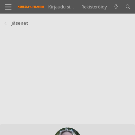
Kirjaudu sisään
Rekisteröidy
Jäsenet