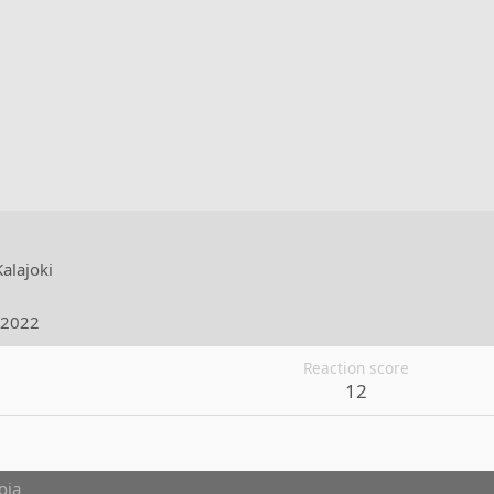
Kalajoki
.2022
Reaction score
12
oja