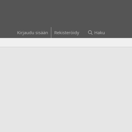
Kirjaudu sisään
Rekisteröidy
Haku