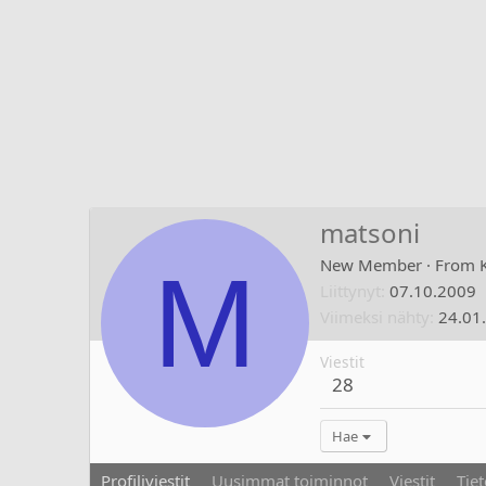
matsoni
M
New Member
·
From
Liittynyt
07.10.2009
Viimeksi nähty
24.01
Viestit
28
Hae
Profiliviestit
Uusimmat toiminnot
Viestit
Tiet