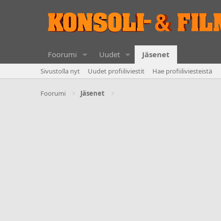
Foorumi
Uudet
Jäsenet
Sivustolla nyt
Uudet profiiliviestit
Hae profiiliviesteistä
Foorumi
Jäsenet