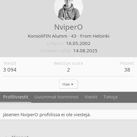
NviperO
KonsoliFIN Alumni
·
43
·
From
Helsinki
Liittynyt
16.05.2002
Viimeksi nähty
14.08.2025
Viestit
Reaction score
Pisteet
3 094
2
38
Hae
Profiliviestit
Uusimmat toiminnot
Viestit
Tietoja
Jäsenen NviperO profiilissa ei ole viestejä.