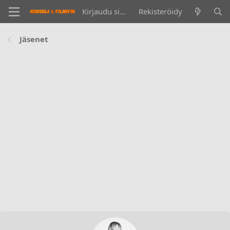
Kirjaudu sisään
Rekisteröidy
Jäsenet