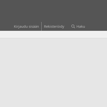
Kirjaudu sisään
Rekisteröidy
Haku