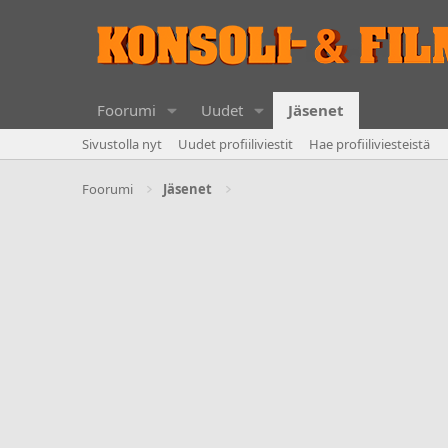
Foorumi
Uudet
Jäsenet
Sivustolla nyt
Uudet profiiliviestit
Hae profiiliviesteistä
Foorumi
Jäsenet