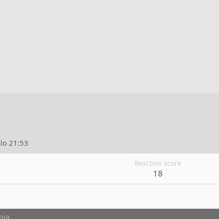
klo 21:53
Reaction score
18
oja