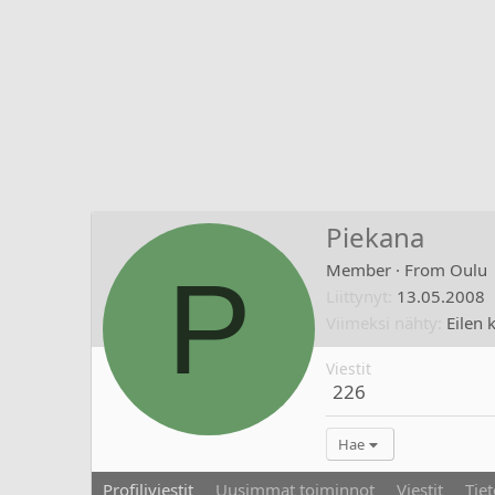
Piekana
P
Member
·
From
Oulu
Liittynyt
13.05.2008
Viimeksi nähty
Eilen 
Viestit
226
Hae
Profiliviestit
Uusimmat toiminnot
Viestit
Tiet