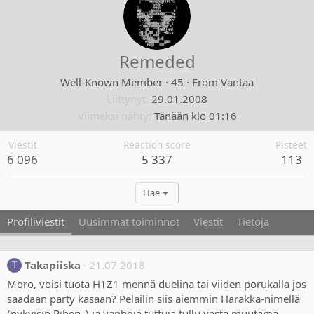
Remeded
Well-Known Member
·
45
·
From
Vantaa
Liittynyt
29.01.2008
Viimeksi nähty
Tänään klo 01:16
Viestit
Reaction score
Pisteet
6 096
5 337
113
Hae
Profiliviestit
Uusimmat toiminnot
Viestit
Tietoja
Takapiiska
21.07.2018
T
Moro, voisi tuota H1Z1 mennä duelina tai viiden porukalla jos
saadaan party kasaan? Pelailin siis aiemmin Harakka-nimellä
(nykyisin Riben_) ja vanhoja tuttuja tullu vasta muutama