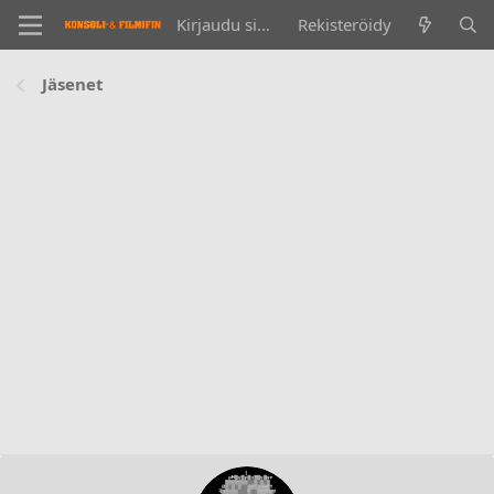
Kirjaudu sisään
Rekisteröidy
Jäsenet