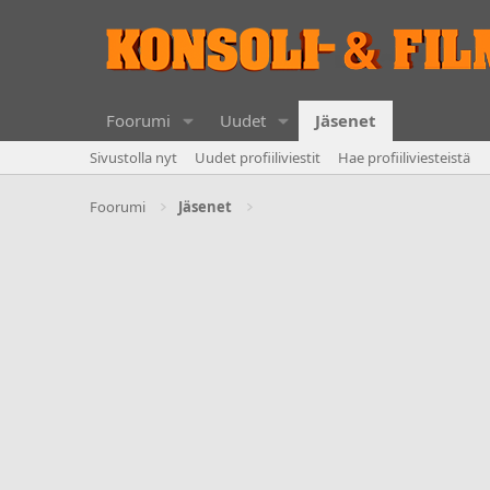
Foorumi
Uudet
Jäsenet
Sivustolla nyt
Uudet profiiliviestit
Hae profiiliviesteistä
Foorumi
Jäsenet