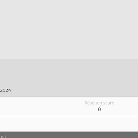
.2024
Reaction score
0
oja