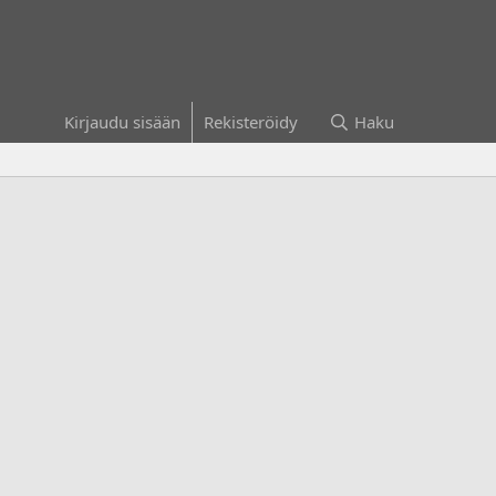
Kirjaudu sisään
Rekisteröidy
Haku