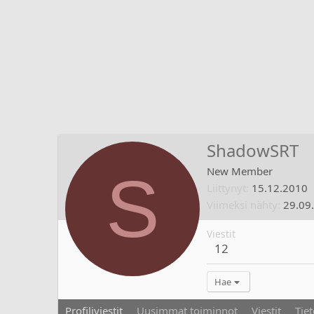
ShadowSRT
S
New Member
Liittynyt
15.12.2010
Viimeksi nähty
29.09
Viestit
12
Hae
Profiliviestit
Uusimmat toiminnot
Viestit
Tiet