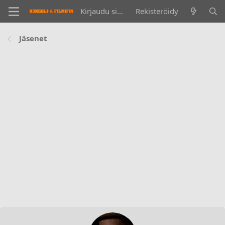
Kirjaudu sisään
Rekisteröidy
Jäsenet