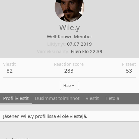
Wile.y
Well-Known Member
Liittynyt
07.07.2019
Viimeksi nähty
Eilen klo 22:39
Viestit
Reaction score
Pisteet
82
283
53
Hae
Profiliviestit
Uusimmat toiminnot
Viestit
Tietoja
Jäsenen Wile.y profiilissa ei ole viestejä.